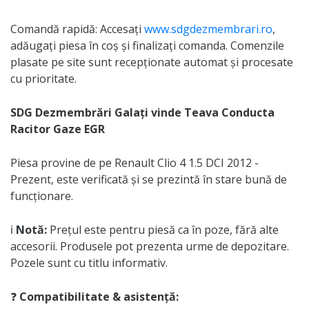
Comandă rapidă: Accesați
www.sdgdezmembrari.ro
,
adăugați piesa în coș și finalizați comanda. Comenzile
plasate pe site sunt recepționate automat și procesate
cu prioritate.
SDG Dezmembrări Galați vinde Teava Conducta
Racitor Gaze EGR
Piesa provine de pe Renault Clio 4 1.5 DCI 2012 -
Prezent, este verificată și se prezintă în stare bună de
funcționare.
ℹ️
Notă:
Prețul este pentru piesă ca în poze, fără alte
accesorii. Produsele pot prezenta urme de depozitare.
Pozele sunt cu titlu informativ.
❓
Compatibilitate & asistență: