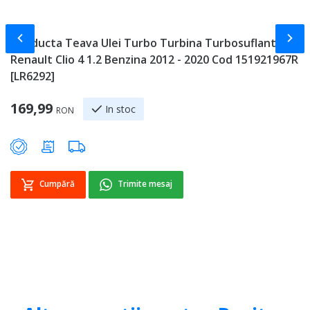
Slide-ul anterior
Slid
Conducta Teava Ulei Turbo Turbina Turbosuflanta
P
Renault Clio 4 1.2 Benzina 2012 - 2020 Cod 151921967R
4
[LR6292]
1
169,99
In stoc
RON
Cumpără
Trimite mesaj