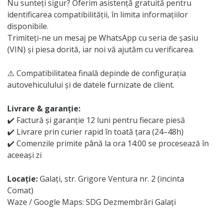
Nu sunteți sigur? Oferim asistență gratuită pentru
identificarea compatibilității, în limita informațiilor
disponibile.
Trimiteți-ne un mesaj pe WhatsApp cu seria de șasiu
(VIN) și piesa dorită, iar noi vă ajutăm cu verificarea.
⚠️ Compatibilitatea finală depinde de configurația
autovehiculului și de datele furnizate de client.
Livrare & garanție:
✔️ Factură și garanție 12 luni pentru fiecare piesă
✔️ Livrare prin curier rapid în toată țara (24–48h)
✔️ Comenzile primite până la ora 14:00 se procesează în
aceeași zi
Locație:
Galați, str. Grigore Ventura nr. 2 (incinta
Comat)
Waze / Google Maps: SDG Dezmembrări Galați