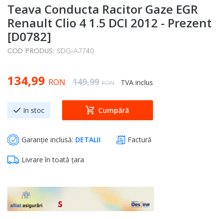
Teava Conducta Racitor Gaze EGR
to
the
Renault Clio 4 1.5 DCI 2012 - Prezent
beginning
[D0782]
of
COD PRODUS:
SDG-A7740
the
images
Special Price
134,99
gallery
Regular Price
149,99
RON
TVA inclus
RON
In stoc
Cumpără
Garanție inclusă:
DETALII
Factură
Livrare în toată țara