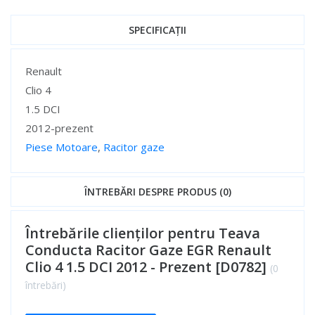
SPECIFICAȚII
Specificații
Renault
Clio 4
1.5 DCI
2012-prezent
Piese Motoare
,
Racitor gaze
Specificații
ÎNTREBĂRI DESPRE PRODUS (0)
Întrebările clienților pentru Teava
Conducta Racitor Gaze EGR Renault
Clio 4 1.5 DCI 2012 - Prezent [D0782]
(0
întrebări)