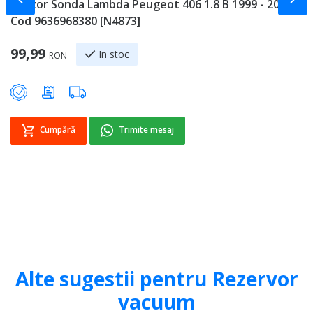
Senzor Sonda Lambda Peugeot 406 1.8 B 1999 - 2004
P
Cod 9636968380 [N4873]
1
Sp
99,99
2
In stoc
RON
Cumpără
Trimite mesaj
Alte sugestii pentru Rezervor
vacuum