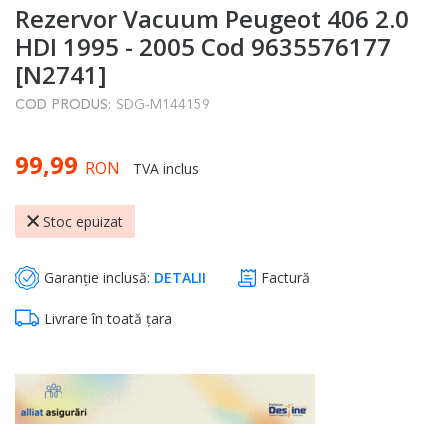
Rezervor Vacuum Peugeot 406 2.0
to
the
HDI 1995 - 2005 Cod 9635576177
beginning
[N2741]
of
COD PRODUS:
SDG-M144159
the
images
99,99
gallery
RON
TVA inclus
Stoc epuizat
Garanție inclusă:
DETALII
Factură
Livrare în toată țara