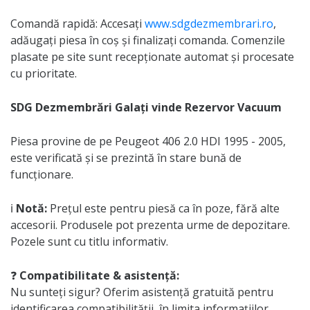
Comandă rapidă: Accesați
www.sdgdezmembrari.ro
,
adăugați piesa în coș și finalizați comanda. Comenzile
plasate pe site sunt recepționate automat și procesate
cu prioritate.
SDG Dezmembrări Galați vinde Rezervor Vacuum
Piesa provine de pe Peugeot 406 2.0 HDI 1995 - 2005,
este verificată și se prezintă în stare bună de
funcționare.
ℹ️
Notă:
Prețul este pentru piesă ca în poze, fără alte
accesorii. Produsele pot prezenta urme de depozitare.
Pozele sunt cu titlu informativ.
❓
Compatibilitate & asistență:
Nu sunteți sigur? Oferim asistență gratuită pentru
identificarea compatibilității, în limita informațiilor