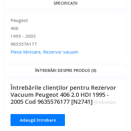
SPECIFICAȚII
Specificații
Peugeot
406
1995 - 2005
9635576177
Piese Motoare
,
Rezervor vacuum
Specificații
ÎNTREBĂRI DESPRE PRODUS (0)
Întrebările clienților pentru Rezervor
Vacuum Peugeot 406 2.0 HDI 1995 -
2005 Cod 9635576177 [N2741]
(0 întrebări)
Adaugă întrebare