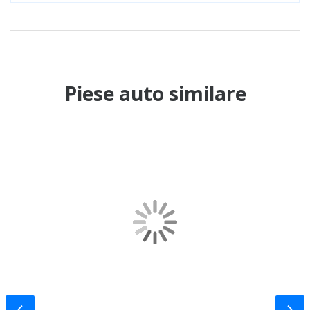
Piese auto similare
Slide-ul anterior
Slid