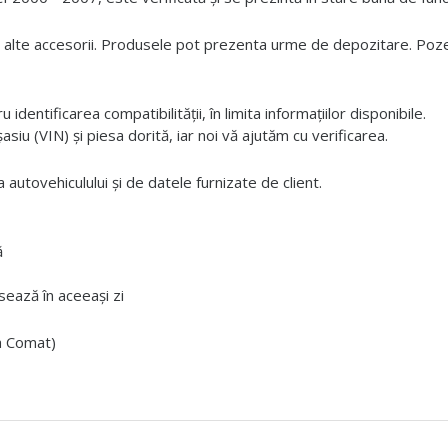
 alte accesorii. Produsele pot prezenta urme de depozitare. Pozele
dentificarea compatibilității, în limita informațiilor disponibile.
iu (VIN) și piesa dorită, iar noi vă ajutăm cu verificarea.
 autovehiculului și de datele furnizate de client.
ă
ează în aceeași zi
ta Comat)