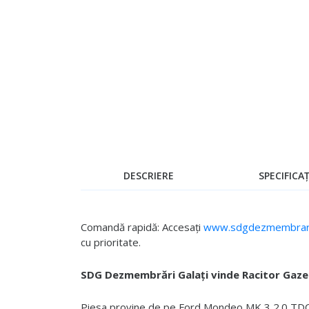
Skip
to
the
beginning
of
the
images
gallery
DESCRIERE
SPECIFICAȚ
Comandă rapidă: Accesați
www.sdgdezmembrari
cu prioritate.
SDG Dezmembrări Galați vinde Racitor Gaze
Piesa provine de pe Ford Mondeo MK 3 2.0 TDCI 2