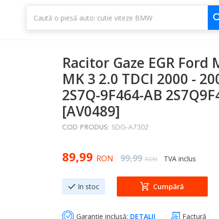
1
3
Racitor Gaze EGR Ford
MK 3 2.0 TDCI 2000 - 20
2S7Q-9F464-AB 2S7Q9F
[AV0489]
COD PRODUS:
SDG-A7302
Special Price
89,99
Regular Price
99,99
RON
TVA inclus
RON
In stoc
Cumpără
Garanție inclusă:
DETALII
Factură