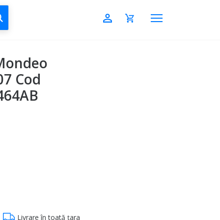
CAUTĂ
 Mondeo
07 Cod
464AB
Livrare în toată țara