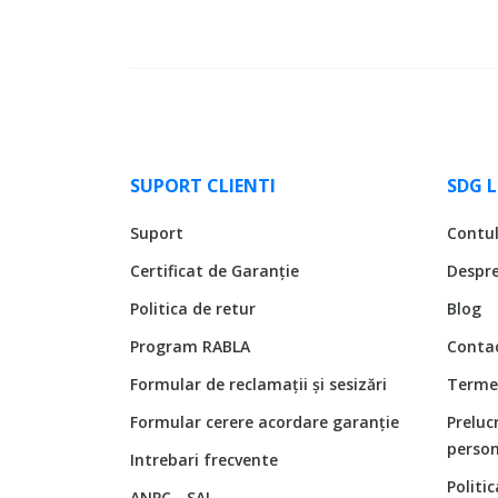
SUPORT CLIENTI
SDG 
Suport
Contu
Certificat de Garanție
Despr
Politica de retur
Blog
Program RABLA
Conta
Formular de reclamații și sesizări
Termen
Formular cerere acordare garanție
Preluc
person
Intrebari frecvente
Politi
ANPC - SAL