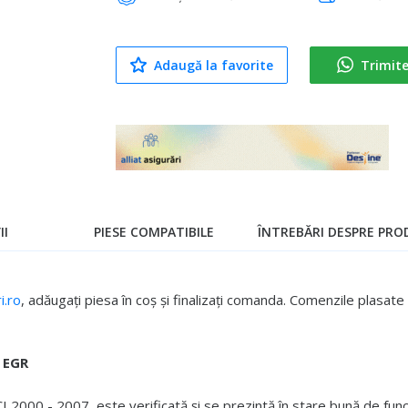
Adaugă la favorite
Trimit
II
PIESE COMPATIBILE
ÎNTREBĂRI DESPRE PROD
.ro
, adăugați piesa în coș și finalizați comanda. Comenzile plasa
 EGR
000 - 2007, este verificată și se prezintă în stare bună de func