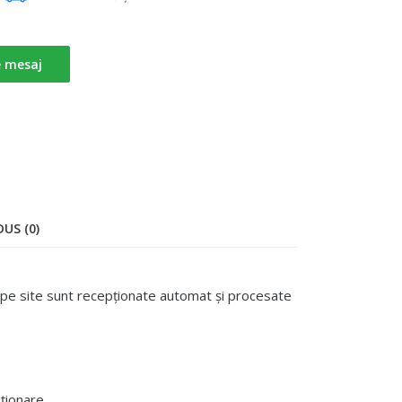
e mesaj
US (0)
te pe site sunt recepționate automat și procesate
ționare.