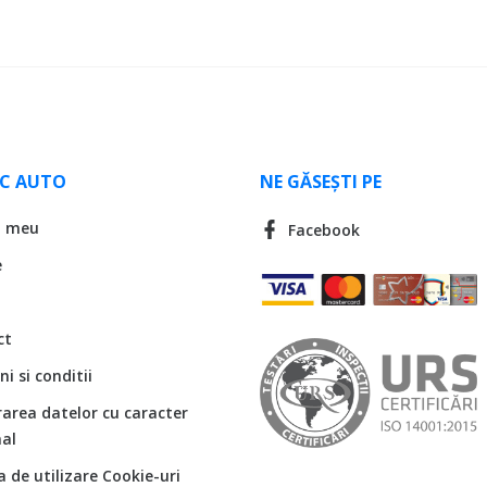
LC AUTO
NE GĂSEȘTI PE
l meu
Facebook
e
ct
i si conditii
rarea datelor cu caracter
al
ca de utilizare Cookie-uri