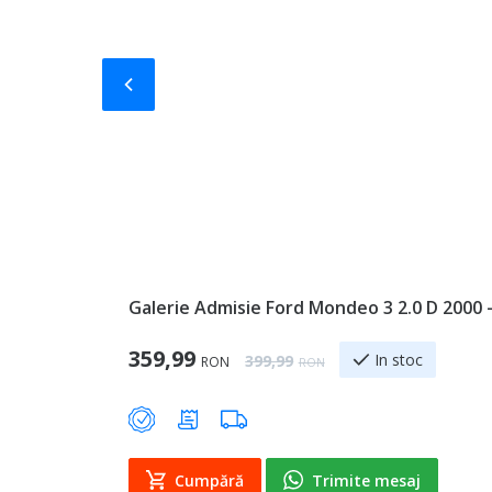
Slide-ul anterior
Galerie Admisie Ford Mondeo 3 2.0 D 2000 
Special Price
359,99
Regular Price
In stoc
399,99
RON
RON
Cumpără
Trimite mesaj