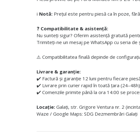
ℹ️
Notă:
Prețul este pentru piesă ca în poze, fără
❓
Compatibilitate & asistență:
Nu sunteți sigur? Oferim asistență gratuită pentru i
Trimiteți-ne un mesaj pe WhatsApp cu seria de șas
⚠️ Compatibilitatea finală depinde de configurația
Livrare & garanție:
✔️ Factură și garanție 12 luni pentru fiecare pies
✔️ Livrare prin curier rapid în toată țara (24–48h)
✔️ Comenzile primite până la ora 14:00 se proces
Locație:
Galați, str. Grigore Ventura nr. 2 (incin
Waze / Google Maps: SDG Dezmembrări Galați