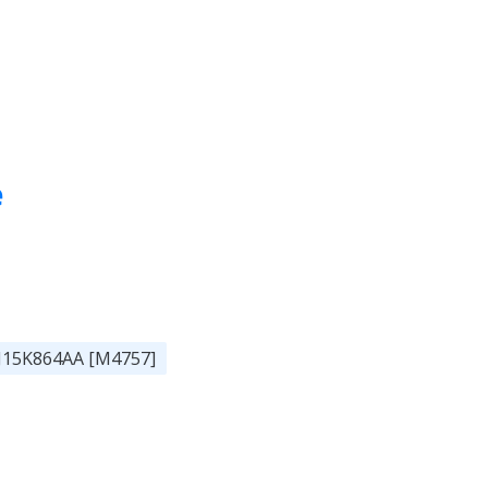
e
7J15K864AA [M4757]