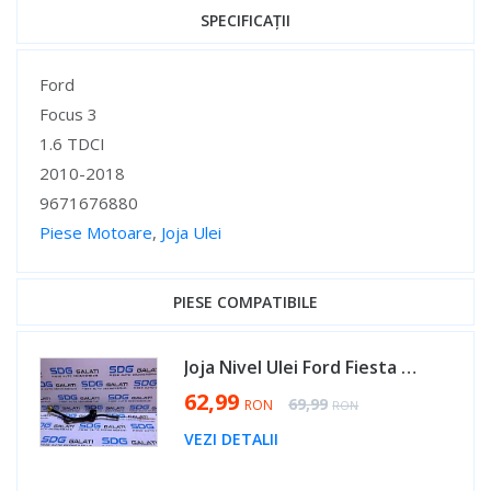
SPECIFICAȚII
Specificații
Ford
Focus 3
1.6 TDCI
2010-2018
9671676880
Piese Motoare
,
Joja Ulei
Specificații
PIESE COMPATIBILE
Joja Nivel Ulei Ford Fiesta 1.6 TDCI 2008 - 2016 Cod 9671676880 [AV0485]
Special Price
62,99
Regular Price
69,99
RON
RON
VEZI DETALII