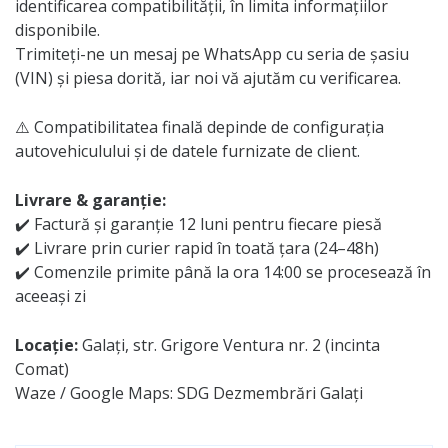
identificarea compatibilității, în limita informațiilor
disponibile.
Trimiteți-ne un mesaj pe WhatsApp cu seria de șasiu
(VIN) și piesa dorită, iar noi vă ajutăm cu verificarea.
⚠️ Compatibilitatea finală depinde de configurația
autovehiculului și de datele furnizate de client.
Livrare & garanție:
✔️ Factură și garanție 12 luni pentru fiecare piesă
✔️ Livrare prin curier rapid în toată țara (24–48h)
✔️ Comenzile primite până la ora 14:00 se procesează în
aceeași zi
Locație:
Galați, str. Grigore Ventura nr. 2 (incinta
Comat)
Waze / Google Maps: SDG Dezmembrări Galați