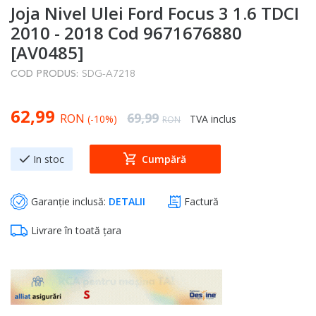
Joja Nivel Ulei Ford Focus 3 1.6 TDCI
to
the
2010 - 2018 Cod 9671676880
beginning
[AV0485]
of
COD PRODUS:
SDG-A7218
the
images
Special Price
62,99
gallery
Regular Price
69,99
RON
(-10%)
TVA inclus
RON
In stoc
Cumpără
Garanție inclusă:
DETALII
Factură
Livrare în toată țara