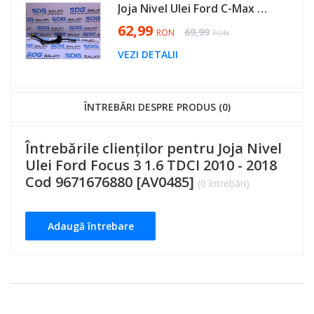
Joja Nivel Ulei Ford C-Max 2 1.6 TDCI 2010 - 2018 Cod 9671676880 [AV0485]
Special Price
62,99
Regular Price
69,99
RON
RON
VEZI DETALII
ÎNTREBĂRI DESPRE PRODUS (0)
Întrebările clienților pentru Joja Nivel
Ulei Ford Focus 3 1.6 TDCI 2010 - 2018
Cod 9671676880 [AV0485]
(0 întrebări)
Adaugă întrebare