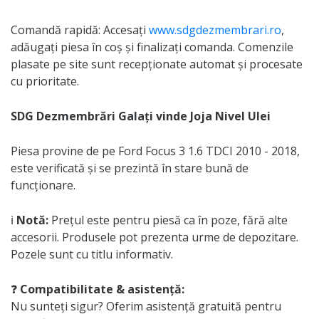
Comandă rapidă: Accesați
www.sdgdezmembrari.ro
,
adăugați piesa în coș și finalizați comanda. Comenzile
plasate pe site sunt recepționate automat și procesate
cu prioritate.
SDG Dezmembrări Galați vinde Joja Nivel Ulei
Piesa provine de pe Ford Focus 3 1.6 TDCI 2010 - 2018,
este verificată și se prezintă în stare bună de
funcționare.
ℹ️
Notă:
Prețul este pentru piesă ca în poze, fără alte
accesorii. Produsele pot prezenta urme de depozitare.
Pozele sunt cu titlu informativ.
❓
Compatibilitate & asistență:
Nu sunteți sigur? Oferim asistență gratuită pentru