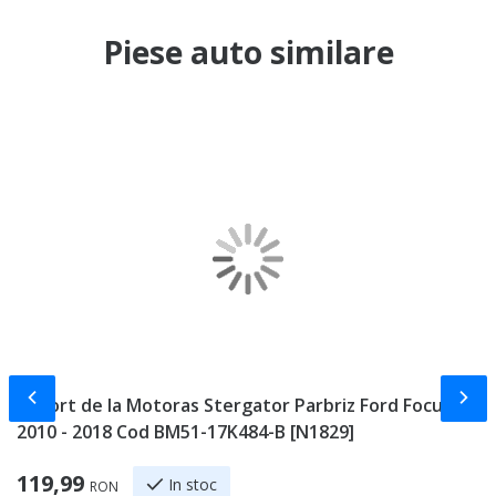
Piese auto similare
Slide-ul anterior
Slid
Suport de la Motoras Stergator Parbriz Ford Focus 3
F
2010 - 2018 Cod BM51-17K484-B [N1829]
2
Sp
119,99
6
In stoc
RON