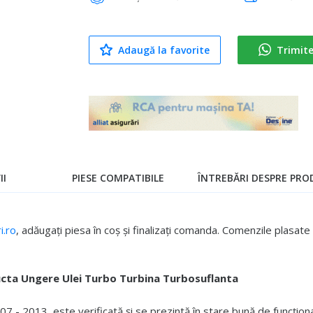
Adaugă la favorite
Trimit
II
PIESE COMPATIBILE
ÎNTREBĂRI DESPRE PROD
.ro
, adăugați piesa în coș și finalizați comanda. Comenzile plasa
cta Ungere Ulei Turbo Turbina Turbosuflanta
 - 2013, este verificată și se prezintă în stare bună de funcțion