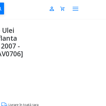
CAUTĂ
 Ulei
lanta
 2007 -
AV0706]
Livrare în toată țara