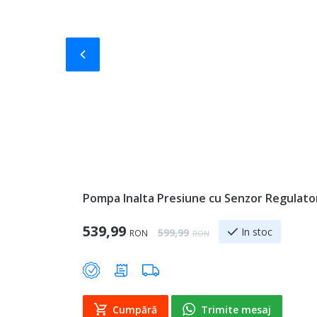
Slide-ul anterior
Pompa Inalta Presiune cu Senzor Regulato
Special Price
539,99
Regular Price
In stoc
599,99
RON
RON
Cumpără
Trimite mesaj