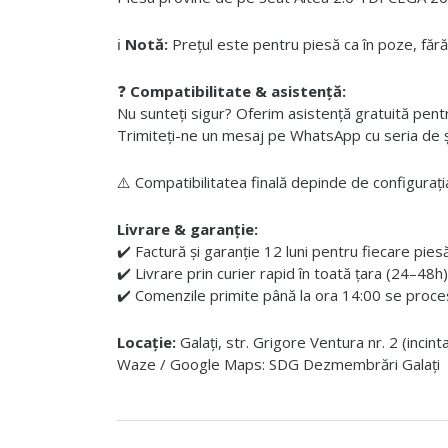
ℹ️
Notă:
Prețul este pentru piesă ca în poze, fără
❓
Compatibilitate & asistență:
Nu sunteți sigur? Oferim asistență gratuită pentru i
Trimiteți-ne un mesaj pe WhatsApp cu seria de șas
⚠️ Compatibilitatea finală depinde de configurația
Livrare & garanție:
✔️ Factură și garanție 12 luni pentru fiecare pies
✔️ Livrare prin curier rapid în toată țara (24–48h)
✔️ Comenzile primite până la ora 14:00 se proces
Locație:
Galați, str. Grigore Ventura nr. 2 (incin
Waze / Google Maps: SDG Dezmembrări Galați