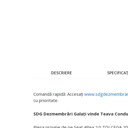
Skip
to
the
beginning
of
the
images
gallery
DESCRIERE
SPECIFICAȚ
Comandă rapidă: Accesați
www.sdgdezmembrari
cu prioritate.
SDG Dezmembrări Galați vinde Teava Condu
Piesa provine de pe Seat Altea 2.0 TDI CEGA 2007