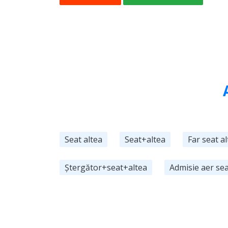
Seat altea
Seat+altea
Far seat a
Ștergător+seat+altea
Admisie aer sea