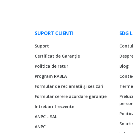
SUPORT CLIENTI
SDG 
Suport
Contu
Certificat de Garanție
Despr
Politica de retur
Blog
Program RABLA
Conta
Formular de reclamații și sesizări
Termen
Formular cerere acordare garanție
Preluc
person
Intrebari frecvente
Politi
ANPC - SAL
Soluti
ANPC