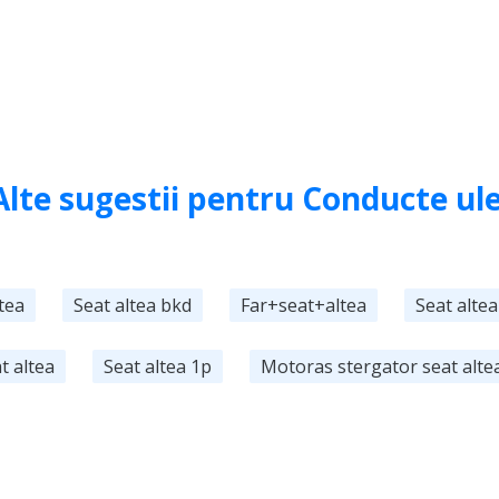
Alte sugestii pentru Conducte ule
ltea
Seat altea bkd
Far+seat+altea
Seat altea
t altea
Seat altea 1p
Motoras stergator seat alte