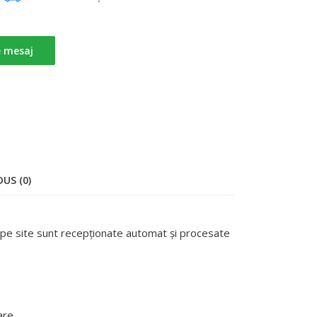
e mesaj
US (0)
te pe site sunt recepționate automat și procesate
are.