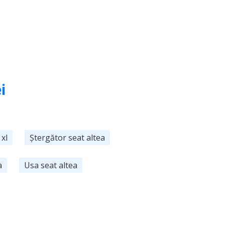
i
 xl
Ștergător seat altea
a
Usa seat altea