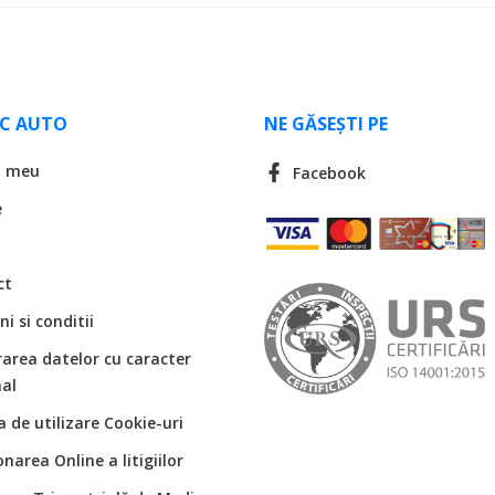
LC AUTO
NE GĂSEȘTI PE
l meu
Facebook
e
ct
i si conditii
rarea datelor cu caracter
al
ca de utilizare Cookie-uri
onarea Online a litigiilor