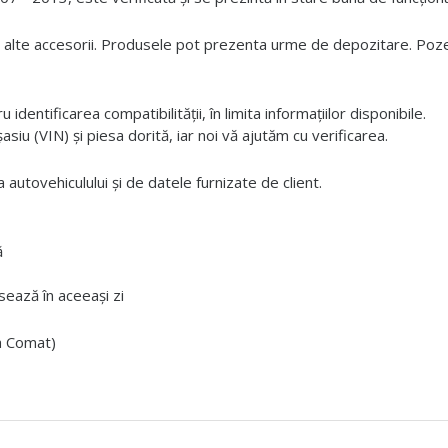
 alte accesorii. Produsele pot prezenta urme de depozitare. Pozele
dentificarea compatibilității, în limita informațiilor disponibile.
iu (VIN) și piesa dorită, iar noi vă ajutăm cu verificarea.
 autovehiculului și de datele furnizate de client.
ă
ează în aceeași zi
ta Comat)