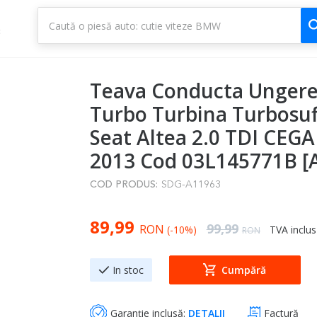
1
3
Teava Conducta Ungere
Turbo Turbina Turbosuf
Seat Altea 2.0 TDI CEGA
2013 Cod 03L145771B [
COD PRODUS:
SDG-A11963
Special Price
89,99
Regular Price
99,99
RON
(-10%)
TVA inclus
RON
In stoc
Cumpără
Garanție inclusă:
DETALII
Factură