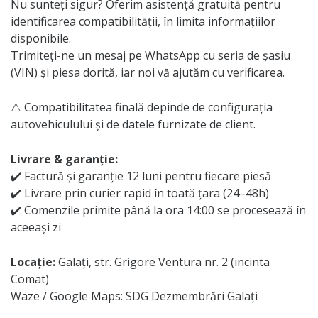
Nu sunteți sigur? Oferim asistență gratuită pentru
identificarea compatibilității, în limita informațiilor
disponibile.
Trimiteți-ne un mesaj pe WhatsApp cu seria de șasiu
(VIN) și piesa dorită, iar noi vă ajutăm cu verificarea.
⚠️ Compatibilitatea finală depinde de configurația
autovehiculului și de datele furnizate de client.
Livrare & garanție:
✔️ Factură și garanție 12 luni pentru fiecare piesă
✔️ Livrare prin curier rapid în toată țara (24–48h)
✔️ Comenzile primite până la ora 14:00 se procesează în
aceeași zi
Locație:
Galați, str. Grigore Ventura nr. 2 (incinta
Comat)
Waze / Google Maps: SDG Dezmembrări Galați