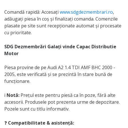
Comandă rapidă: Accesați
www.sdgdezmembrari.ro
,
adăugați piesa în coș și finalizați comanda. Comenzile
plasate pe site sunt recepționate automat și procesate
cu prioritate.
SDG Dezmembrări Galați vinde Capac Distributie
Motor
Piesa provine de pe Audi A2 1.4 TDI AMF BHC 2000 -
2005, este verificată și se prezintă în stare bună de
funcționare.
ℹ️
Notă:
Prețul este pentru piesă ca în poze, fără alte
accesorii. Produsele pot prezenta urme de depozitare.
Pozele sunt cu titlu informativ.
❓
Compatibilitate & asistență: