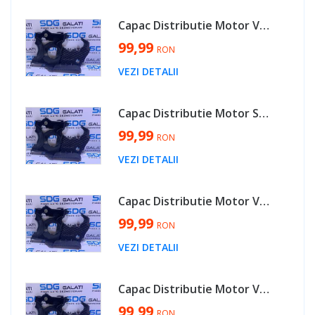
Capac Distributie Motor VW EOS 2.0 TDI BMM 2006 - 2011 Cod 045109145H [V0085]
99,99
RON
VEZI DETALII
Capac Distributie Motor Seat Alhambra 1.9 TDI ANU AUY ASZ BTB BVK ASZ 2003 - 2010 Cod 045109145H [V0085]
99,99
RON
VEZI DETALII
Capac Distributie Motor VW Sharan 2.0 TDI BVH BRT 2003 - 2010 Cod 045109145H [V0085]
99,99
RON
VEZI DETALII
Capac Distributie Motor VW Golf 4 1.9 TDI ATD AXR AJM AUY ASZ ARL 2002 - 2005 Cod 045109145H [V0085]
99,99
RON