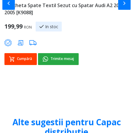
Slide-ul anterior
Slid
Bancheta Spate Textil Sezut cu Spatar Audi A2 2000 -
R
2005 [K9088]
-
199,99
2
In stoc
RON
Cumpără
Trimite mesaj
Alte sugestii pentru Capac
distributie