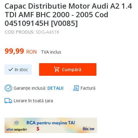
Capac Distributie Motor Audi A2 1.4
to
the
TDI AMF BHC 2000 - 2005 Cod
beginning
045109145H [V0085]
of
COD PRODUS:
SDG-A6518
the
images
99,99
gallery
RON
TVA inclus
In stoc
Cumpără
Garanție inclusă:
DETALII
Factură
Livrare în toată țara