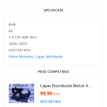
SPECIFICAȚII
Specificații
Audi
A2
1.4 TDI AMF BHC
2000-2005
045109145H
Piese Motoare
,
Capac distributie
Specificații
PIESE COMPATIBILE
Capac Distributie Motor VW Polo 9N 1.4 TDI AMF BAY BNM BNV BWB BMS 2002 - 2008 Cod 045109145H [V0085]
99,99
RON
VEZI DETALII