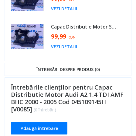
VEZI DETALII
Capac Distributie Motor Seat Altea 2.0 TDI BMM 2003 - 2010 Cod 045109145H [V0085]
99,99
RON
VEZI DETALII
ÎNTREBĂRI DESPRE PRODUS (0)
Întrebările clienților pentru Capac
Distributie Motor Audi A2 1.4 TDI AMF
BHC 2000 - 2005 Cod 045109145H
[V0085]
(0 întrebări)
Adaugă întrebare