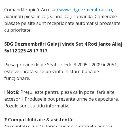
Comandă rapidă: Accesați
www.sdgdezmembrari.ro
,
adăugați piesa în coș și finalizați comanda. Comenzile
plasate pe site sunt recepționate automat și procesate
cu prioritate.
SDG Dezmembrări Galați vinde Set 4 Roti Jante Aliaj
5x112 225 45 17 R17
Piesa provine de pe Seat Toledo 3 2005 - 2009 id2051,
este verificată și se prezintă în stare bună de
funcționare.
ℹ️
Notă:
Prețul este pentru piesă ca în poze, fără alte
accesorii. Produsele pot prezenta urme de depozitare.
Pozele sunt cu titlu informativ.
❓
Compatibilitate & asistență:
Nu sunteți sigur? Oferim asistență gratuită pentru