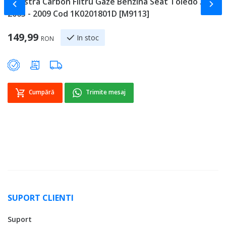
Canistra Carbon Filtru Gaze Benzina Seat Toledo 3
T
Slide-ul anterior
Slid
2005 - 2009 Cod 1K0201801D [M9113]
T
[
149,99
In stoc
RON
Sp
1
Cumpără
Trimite mesaj
SUPORT CLIENTI
Suport