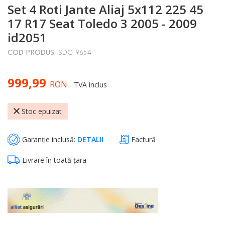
Set 4 Roti Jante Aliaj 5x112 225 45
to
the
17 R17 Seat Toledo 3 2005 - 2009
beginning
id2051
of
COD PRODUS:
SDG-9654
the
images
999,99
gallery
RON
TVA inclus
Stoc epuizat
Garanție inclusă:
DETALII
Factură
Livrare în toată țara