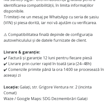
identificarea compatibilității, în limita informațiilor
disponibile.
Trimiteți-ne un mesaj pe WhatsApp cu seria de șasiu
(VIN) și piesa dorită, iar noi vă ajutăm cu verificarea.
⚠️ Compatibilitatea finală depinde de configurația
autovehiculului și de datele furnizate de client.
Livrare & garanție:
✔️ Factură și garanție 12 luni pentru fiecare piesă
✔️ Livrare prin curier rapid în toată țara (24–48h)
✔️ Comenzile primite până la ora 14:00 se procesează în
aceeași zi
Locație:
Galați, str. Grigore Ventura nr. 2 (incinta
Comat)
Waze / Google Maps: SDG Dezmembrări Galați