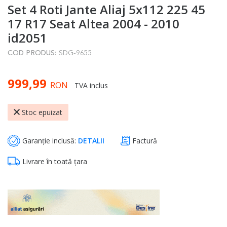
Set 4 Roti Jante Aliaj 5x112 225 45
to
the
17 R17 Seat Altea 2004 - 2010
beginning
id2051
of
COD PRODUS:
SDG-9655
the
images
999,99
gallery
RON
TVA inclus
Stoc epuizat
Garanție inclusă:
DETALII
Factură
Livrare în toată țara