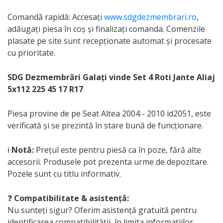
Comandă rapidă: Accesați
www.sdgdezmembrari.ro
,
adăugați piesa în coș și finalizați comanda. Comenzile
plasate pe site sunt recepționate automat și procesate
cu prioritate.
SDG Dezmembrări Galați vinde Set 4 Roti Jante Aliaj
5x112 225 45 17 R17
Piesa provine de pe Seat Altea 2004 - 2010 id2051, este
verificată și se prezintă în stare bună de funcționare.
ℹ️
Notă:
Prețul este pentru piesă ca în poze, fără alte
accesorii. Produsele pot prezenta urme de depozitare.
Pozele sunt cu titlu informativ.
❓
Compatibilitate & asistență:
Nu sunteți sigur? Oferim asistență gratuită pentru
identificarea compatibilității, în limita informațiilor