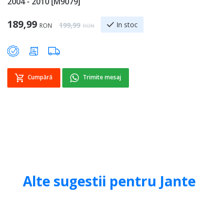
2004 - 2010 [M9079]
2
Special Price
189,99
3
Regular Price
In stoc
199,99
RON
RON
Cumpără
Trimite mesaj
Alte sugestii pentru Jante