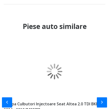
Piese auto similare
Slide-ul anterior
Slid
Rampa Culbutori Injectoare Seat Altea 2.0 TDI BKD
C