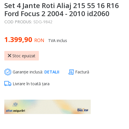
Set 4 Jante Roti Aliaj 215 55 16 R16
to
the
Ford Focus 2 2004 - 2010 id2060
beginning
COD PRODUS:
SDG-9842
of
the
1.399,90
images
RON
TVA inclus
gallery
Stoc epuizat
Garanție inclusă:
DETALII
Factură
Livrare în toată țara