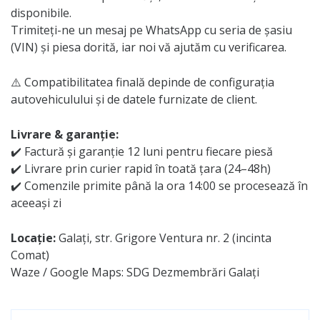
disponibile.
Trimiteți-ne un mesaj pe WhatsApp cu seria de șasiu
(VIN) și piesa dorită, iar noi vă ajutăm cu verificarea.
⚠️ Compatibilitatea finală depinde de configurația
autovehiculului și de datele furnizate de client.
Livrare & garanție:
✔️ Factură și garanție 12 luni pentru fiecare piesă
✔️ Livrare prin curier rapid în toată țara (24–48h)
✔️ Comenzile primite până la ora 14:00 se procesează în
aceeași zi
Locație:
Galați, str. Grigore Ventura nr. 2 (incinta
Comat)
Waze / Google Maps: SDG Dezmembrări Galați