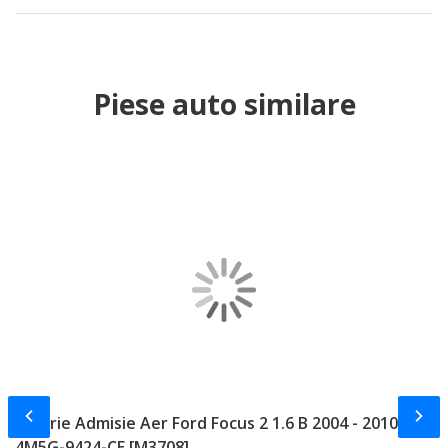
Piese auto similare
Slide-ul anterior
Slid
Galerie Admisie Aer Ford Focus 2 1.6 B 2004 - 2010 Cod
F
4M5G-9424-CE [M3708]
T