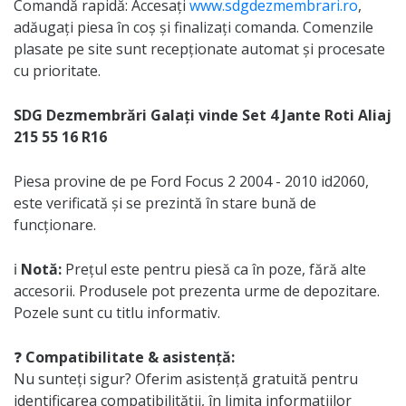
Comandă rapidă: Accesați
www.sdgdezmembrari.ro
,
adăugați piesa în coș și finalizați comanda. Comenzile
plasate pe site sunt recepționate automat și procesate
cu prioritate.
SDG Dezmembrări Galați vinde Set 4 Jante Roti Aliaj
215 55 16 R16
Piesa provine de pe Ford Focus 2 2004 - 2010 id2060,
este verificată și se prezintă în stare bună de
funcționare.
ℹ️
Notă:
Prețul este pentru piesă ca în poze, fără alte
accesorii. Produsele pot prezenta urme de depozitare.
Pozele sunt cu titlu informativ.
❓
Compatibilitate & asistență:
Nu sunteți sigur? Oferim asistență gratuită pentru
identificarea compatibilității, în limita informațiilor