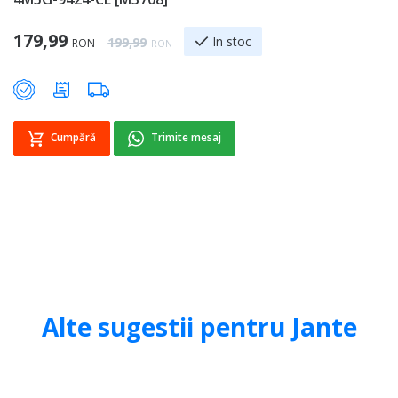
[
Special Price
179,99
Regular Price
In stoc
199,99
RON
RON
4
Cumpără
Trimite mesaj
Alte sugestii pentru Jante