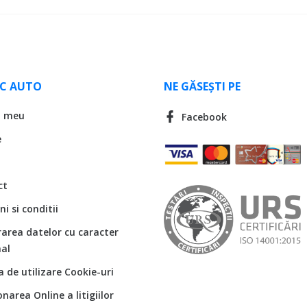
LC AUTO
NE GĂSEȘTI PE
l meu
Facebook
e
ct
i si conditii
rarea datelor cu caracter
al
ca de utilizare Cookie-uri
onarea Online a litigiilor