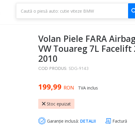
1
3
Volan Piele FARA Airba
VW Touareg 7L Facelift 
2010
COD PRODUS:
SDG-9143
199,99
RON
TVA inclus
Stoc epuizat
Garanție inclusă:
DETALII
Factură