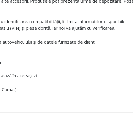
 alte accesorii. Produsele pot prezenta urme de depozitare. Pozele
dentificarea compatibilității, în limita informațiilor disponibile.
iu (VIN) și piesa dorită, iar noi vă ajutăm cu verificarea.
 autovehiculului și de datele furnizate de client.
ă
ează în aceeași zi
ta Comat)