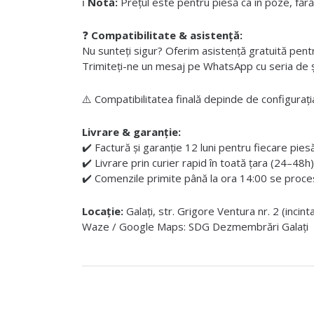
ℹ️
Notă:
Prețul este pentru piesă ca în poze, fără
❓
Compatibilitate & asistență:
Nu sunteți sigur? Oferim asistență gratuită pentru i
Trimiteți-ne un mesaj pe WhatsApp cu seria de șas
⚠️ Compatibilitatea finală depinde de configurația
Livrare & garanție:
✔️ Factură și garanție 12 luni pentru fiecare pies
✔️ Livrare prin curier rapid în toată țara (24–48h)
✔️ Comenzile primite până la ora 14:00 se proces
Locație:
Galați, str. Grigore Ventura nr. 2 (incin
Waze / Google Maps: SDG Dezmembrări Galați