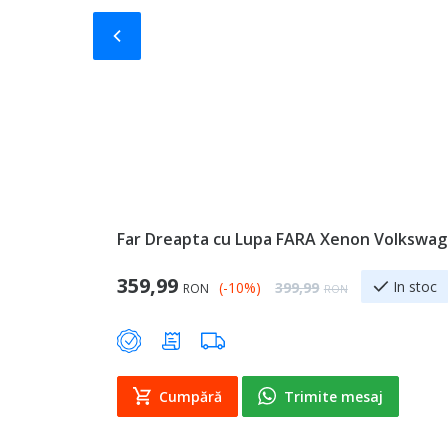
Slide-ul anterior
Far Dreapta cu Lupa FARA Xenon Volkswage
Special Price
359,99
Regular Price
In stoc
(-10%)
399,99
RON
RON
Cumpără
Trimite mesaj