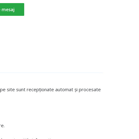
e mesaj
te pe site sunt recepționate automat și procesate
re.