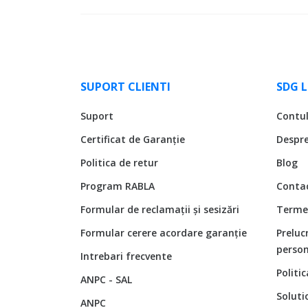
SUPORT CLIENTI
SDG 
Suport
Contu
Certificat de Garanție
Despr
Politica de retur
Blog
Program RABLA
Conta
Formular de reclamații și sesizări
Termen
Formular cerere acordare garanție
Preluc
person
Intrebari frecvente
Politi
ANPC - SAL
Soluti
ANPC