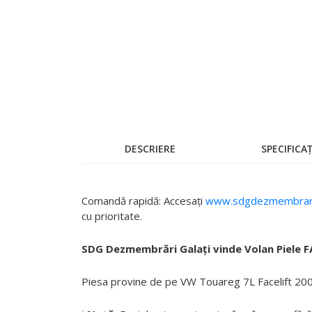
Skip
to
the
beginning
of
the
images
gallery
DESCRIERE
SPECIFICAȚ
Comandă rapidă: Accesați
www.sdgdezmembrari
cu prioritate.
SDG Dezmembrări Galați vinde Volan Piele F
Piesa provine de pe VW Touareg 7L Facelift 2002 