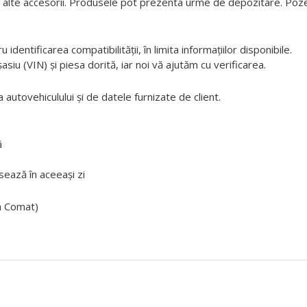
 alte accesorii. Produsele pot prezenta urme de depozitare. Pozele
dentificarea compatibilității, în limita informațiilor disponibile.
iu (VIN) și piesa dorită, iar noi vă ajutăm cu verificarea.
 autovehiculului și de datele furnizate de client.
ă
ează în aceeași zi
ta Comat)