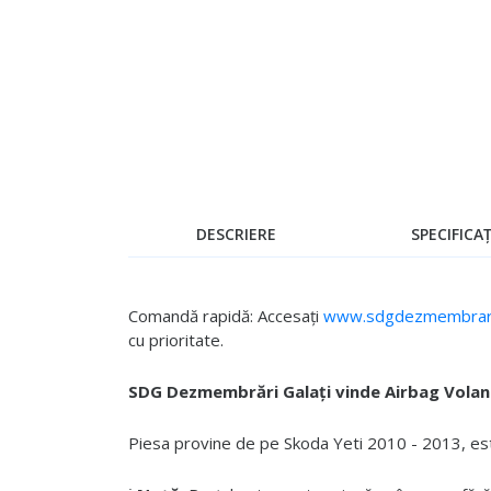
Skip
to
the
beginning
of
the
images
gallery
DESCRIERE
SPECIFICAȚ
Comandă rapidă: Accesați
www.sdgdezmembrari
cu prioritate.
SDG Dezmembrări Galați vinde Airbag Volan
Piesa provine de pe Skoda Yeti 2010 - 2013, este