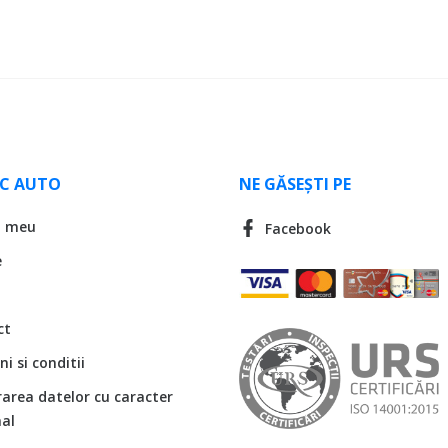
LC AUTO
NE GĂSEȘTI PE
l meu
Facebook
e
ct
i si conditii
rarea datelor cu caracter
al