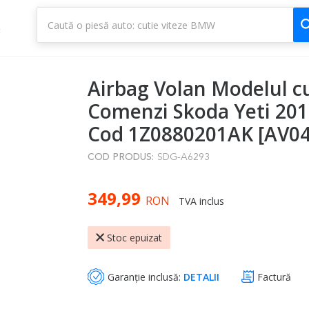
1
3
Airbag Volan Modelul c
Comenzi Skoda Yeti 201
Cod 1Z0880201AK [AV04
COD PRODUS:
SDG-A6293
349,99
RON
TVA inclus
Stoc epuizat
Garanție inclusă:
DETALII
Factură