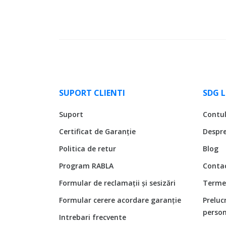
SUPORT CLIENTI
SDG 
Suport
Contu
Certificat de Garanție
Despr
Politica de retur
Blog
Program RABLA
Conta
Formular de reclamații și sesizări
Termen
Formular cerere acordare garanție
Preluc
person
Intrebari frecvente