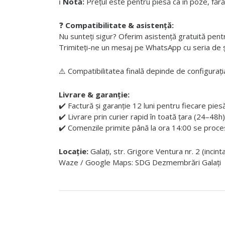
ℹ️
Notă:
Prețul este pentru piesă ca în poze, fără
❓
Compatibilitate & asistență:
Nu sunteți sigur? Oferim asistență gratuită pentru i
Trimiteți-ne un mesaj pe WhatsApp cu seria de șas
⚠️ Compatibilitatea finală depinde de configurația
Livrare & garanție:
✔️ Factură și garanție 12 luni pentru fiecare pies
✔️ Livrare prin curier rapid în toată țara (24–48h)
✔️ Comenzile primite până la ora 14:00 se proces
Locație:
Galați, str. Grigore Ventura nr. 2 (incin
Waze / Google Maps: SDG Dezmembrări Galați