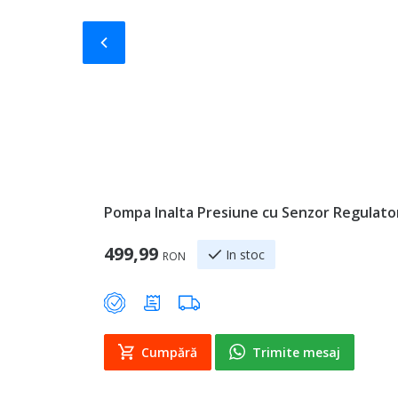
Slide-ul anterior
Pompa Inalta Presiune cu Senzor Regulator
499,99
In stoc
RON
Cumpără
Trimite mesaj