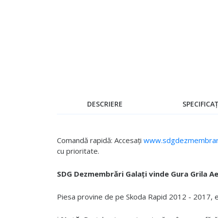
Skip
to
the
beginning
of
the
images
gallery
DESCRIERE
SPECIFICAȚ
Comandă rapidă: Accesați
www.sdgdezmembrari
cu prioritate.
SDG Dezmembrări Galați vinde Gura Grila Ae
Piesa provine de pe Skoda Rapid 2012 - 2017, est