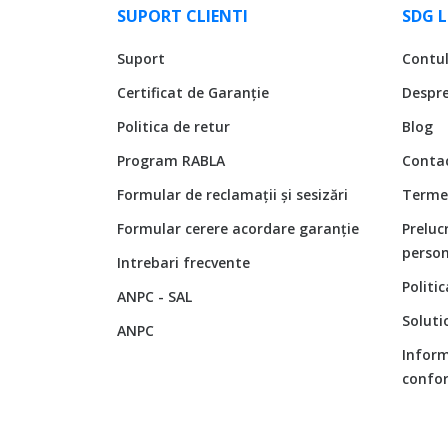
SUPORT CLIENTI
SDG 
Suport
Contu
Certificat de Garanție
Despr
Politica de retur
Blog
Program RABLA
Conta
Formular de reclamații și sesizări
Termen
Formular cerere acordare garanție
Preluc
person
Intrebari frecvente
Politi
ANPC - SAL
Soluti
ANPC
Inform
confor