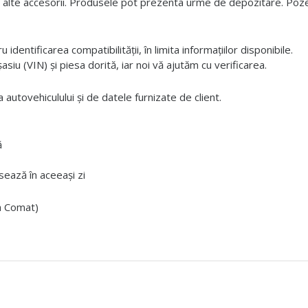
 alte accesorii. Produsele pot prezenta urme de depozitare. Pozele
dentificarea compatibilității, în limita informațiilor disponibile.
iu (VIN) și piesa dorită, iar noi vă ajutăm cu verificarea.
 autovehiculului și de datele furnizate de client.
ă
ează în aceeași zi
ta Comat)