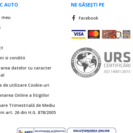
LC AUTO
NE GĂSEȘTI PE
l meu
Facebook
e
ct
i si conditii
rarea datelor cu caracter
al
ca de utilizare Cookie-uri
onarea Online a litigiilor
are Trimestrială de Mediu
m art. 26 din H.G. 878/2005