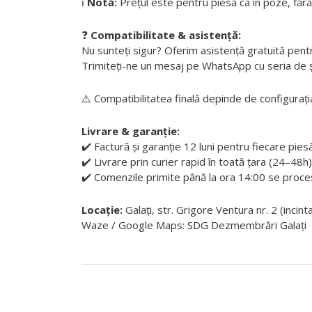
ℹ️
Notă:
Prețul este pentru piesă ca în poze, fără
❓
Compatibilitate & asistență:
Nu sunteți sigur? Oferim asistență gratuită pentru i
Trimiteți-ne un mesaj pe WhatsApp cu seria de șas
⚠️ Compatibilitatea finală depinde de configurația
Livrare & garanție:
✔️ Factură și garanție 12 luni pentru fiecare pies
✔️ Livrare prin curier rapid în toată țara (24–48h)
✔️ Comenzile primite până la ora 14:00 se proces
Locație:
Galați, str. Grigore Ventura nr. 2 (incin
Waze / Google Maps: SDG Dezmembrări Galați