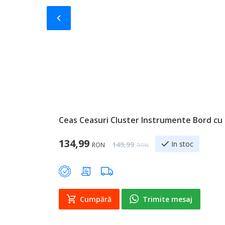
Slide-ul anterior
Ceas Ceasuri Cluster Instrumente Bord cu 
Special Price
134,99
Regular Price
In stoc
149,99
RON
RON
Cumpără
Trimite mesaj