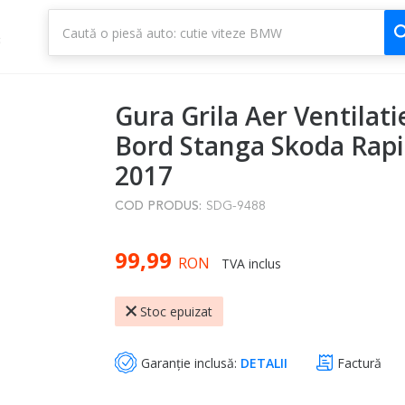
1
3
Gura Grila Aer Ventilati
Bord Stanga Skoda Rapi
2017
COD PRODUS:
SDG-9488
99,99
RON
TVA inclus
Stoc epuizat
Garanție inclusă:
DETALII
Factură