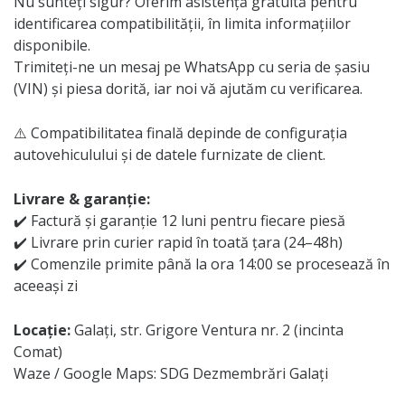
Nu sunteți sigur? Oferim asistență gratuită pentru
identificarea compatibilității, în limita informațiilor
disponibile.
Trimiteți-ne un mesaj pe WhatsApp cu seria de șasiu
(VIN) și piesa dorită, iar noi vă ajutăm cu verificarea.
⚠️ Compatibilitatea finală depinde de configurația
autovehiculului și de datele furnizate de client.
Livrare & garanție:
✔️ Factură și garanție 12 luni pentru fiecare piesă
✔️ Livrare prin curier rapid în toată țara (24–48h)
✔️ Comenzile primite până la ora 14:00 se procesează în
aceeași zi
Locație:
Galați, str. Grigore Ventura nr. 2 (incinta
Comat)
Waze / Google Maps: SDG Dezmembrări Galați