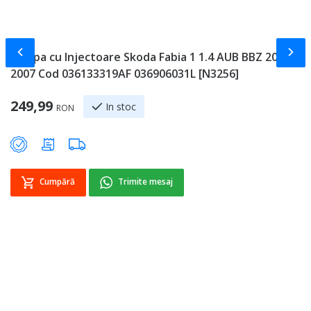
Slide-ul anterior
Slid
Rampa cu Injectoare Skoda Fabia 1 1.4 AUB BBZ 2000 -
C
2007 Cod 036133319AF 036906031L [N3256]
2
[
249,99
In stoc
RON
Sp
1
Cumpără
Trimite mesaj