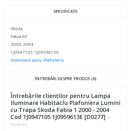
SPECIFICAȚII
Specificații
Skoda
Fabia 6Y
2000-2004
1J0947105 1J0959613E
Interioare auto
,
Plafoniera
Specificații
ÎNTREBĂRI DESPRE PRODUS (0)
Întrebările clienților pentru Lampa
Iluminare Habitaclu Plafoniera Lumini
cu Trapa Skoda Fabia 1 2000 - 2004
Cod 1J0947105 1J0959613E [D0277]
(0
întrebări)