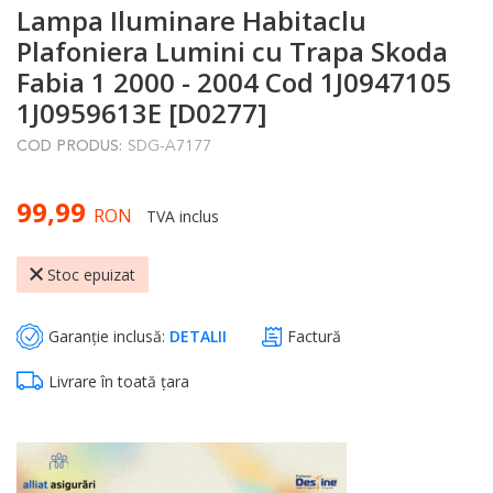
Lampa Iluminare Habitaclu
to
the
Plafoniera Lumini cu Trapa Skoda
beginning
Fabia 1 2000 - 2004 Cod 1J0947105
of
1J0959613E [D0277]
the
COD PRODUS:
SDG-A7177
images
gallery
99,99
RON
TVA inclus
Stoc epuizat
Garanție inclusă:
DETALII
Factură
Livrare în toată țara