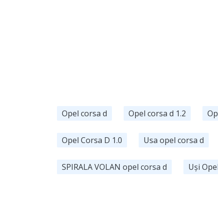
Opel corsa d
Opel corsa d 1.2
Op
Opel Corsa D 1.0
Usa opel corsa d
SPIRALA VOLAN opel corsa d
Uși Ope