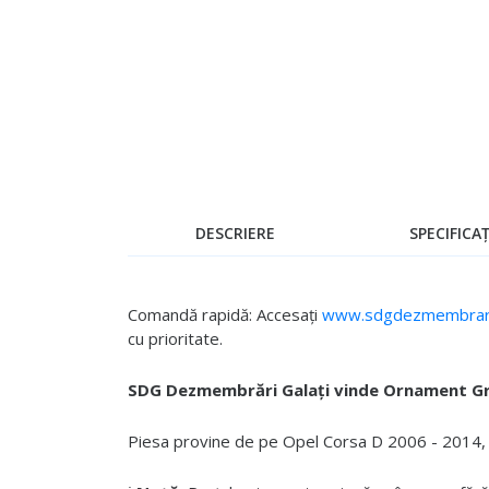
Skip
to
the
beginning
of
the
images
gallery
DESCRIERE
SPECIFICAȚ
Comandă rapidă: Accesați
www.sdgdezmembrari
cu prioritate.
SDG Dezmembrări Galați vinde Ornament Gri
Piesa provine de pe Opel Corsa D 2006 - 2014, es