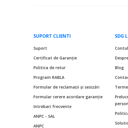
SUPORT CLIENTI
SDG 
Suport
Contu
Certificat de Garanție
Despr
Politica de retur
Blog
Program RABLA
Conta
Formular de reclamații și sesizări
Termen
Formular cerere acordare garanție
Preluc
person
Intrebari frecvente
Politi
ANPC - SAL
Soluti
ANPC