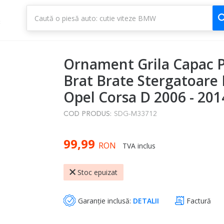
1
3
Ornament Grila Capac P
Brat Brate Stergatoare 
Opel Corsa D 2006 - 201
COD PRODUS:
SDG-M33712
99,99
RON
TVA inclus
Stoc epuizat
Garanție inclusă:
DETALII
Factură