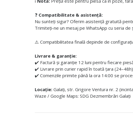
ℹ️
Notă:
Prețul este pentru piesă ca în poze, fără
❓
Compatibilitate & asistență:
Nu sunteți sigur? Oferim asistență gratuită pentru i
Trimiteți-ne un mesaj pe WhatsApp cu seria de șas
⚠️ Compatibilitatea finală depinde de configurația
Livrare & garanție:
✔️ Factură și garanție 12 luni pentru fiecare pies
✔️ Livrare prin curier rapid în toată țara (24–48h)
✔️ Comenzile primite până la ora 14:00 se proces
Locație:
Galați, str. Grigore Ventura nr. 2 (incin
Waze / Google Maps: SDG Dezmembrări Galați