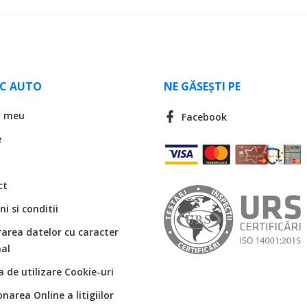
LC AUTO
NE GĂSEȘTI PE
l meu
Facebook
e
ct
i si conditii
rarea datelor cu caracter
al
ca de utilizare Cookie-uri
onarea Online a litigiilor