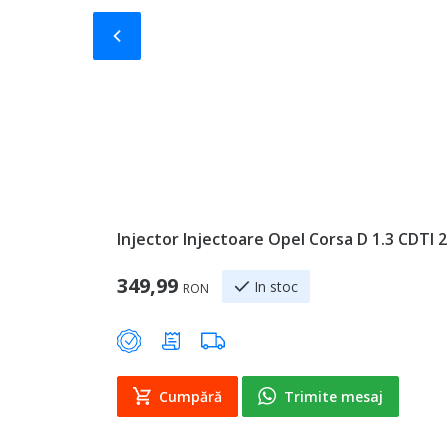
Slide-ul anterior
Injector Injectoare Opel Corsa D 1.3 CDTI 
349,99
In stoc
RON
Cumpără
Trimite mesaj