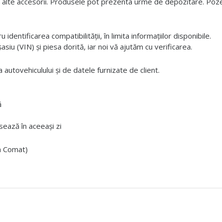
 alte accesorii. Produsele pot prezenta urme de depozitare. Pozele
dentificarea compatibilității, în limita informațiilor disponibile.
iu (VIN) și piesa dorită, iar noi vă ajutăm cu verificarea.
 autovehiculului și de datele furnizate de client.
ă
ează în aceeași zi
ta Comat)