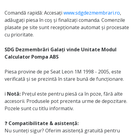
Comandă rapidă: Accesați
www.sdgdezmembrari.ro
,
adăugați piesa în coș și finalizați comanda. Comenzile
plasate pe site sunt recepționate automat și procesate
cu prioritate.
SDG Dezmembrări Galați vinde Unitate Modul
Calculator Pompa ABS
Piesa provine de pe Seat Leon 1M 1998 - 2005, este
verificată și se prezintă în stare bună de funcționare.
ℹ️
Notă:
Prețul este pentru piesă ca în poze, fără alte
accesorii. Produsele pot prezenta urme de depozitare.
Pozele sunt cu titlu informativ.
❓
Compatibilitate & asistență:
Nu sunteți sigur? Oferim asistență gratuită pentru