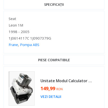
SPECIFICAȚII
Specificații
Seat
Leon 1M
1998 - 2005
1J0614117C 1J0907379G
Frane
,
Pompa ABS
Specificații
PIESE COMPATIBILE
Unitate Modul Calculator Pompa ABS Volkswagen Passat B5 1997 - 2001 Cod 1J0614117C 1J0907379G [L4667]
149,99
RON
VEZI DETALII