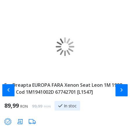
Far Dreapta EUROPA FARA Xenon Seat Leon 1M 1998 -
R
Slide-ul anterior
Slid
2005 Cod 1M1941002D 67742701 [L1547]
L
1
Special Price
89,99
Regular Price
In stoc
99,99
RON
RON
Sp
2