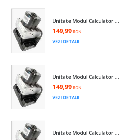
Unitate Modul Calculator Pompa ABS Skoda Octavia 1 1996 - 2011 Cod 1J0614117C 1J0907379G [L4667]
149,99
RON
VEZI DETALII
Unitate Modul Calculator Pompa ABS Volkswagen Bora 1998 - 2005 Cod 1J0614117C 1J0907379G [L4667]
149,99
RON
VEZI DETALII
Unitate Modul Calculator Pompa ABS Audi A3 8L 1997 - 2003 Cod 1J0614117C 1J0907379G [L4667]