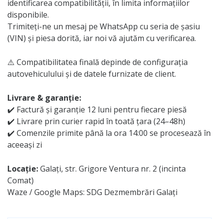
identificarea compatibilității, în limita informațiilor
disponibile.
Trimiteți-ne un mesaj pe WhatsApp cu seria de șasiu
(VIN) și piesa dorită, iar noi vă ajutăm cu verificarea.
⚠️ Compatibilitatea finală depinde de configurația
autovehiculului și de datele furnizate de client.
Livrare & garanție:
✔️ Factură și garanție 12 luni pentru fiecare piesă
✔️ Livrare prin curier rapid în toată țara (24–48h)
✔️ Comenzile primite până la ora 14:00 se procesează în
aceeași zi
Locație:
Galați, str. Grigore Ventura nr. 2 (incinta
Comat)
Waze / Google Maps: SDG Dezmembrări Galați