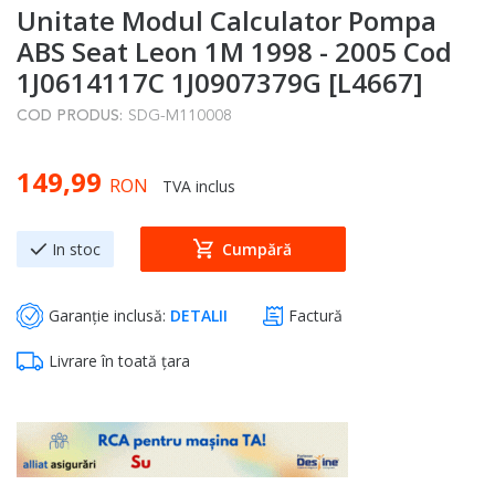
Unitate Modul Calculator Pompa
to
the
ABS Seat Leon 1M 1998 - 2005 Cod
beginning
1J0614117C 1J0907379G [L4667]
of
COD PRODUS:
SDG-M110008
the
images
149,99
gallery
RON
TVA inclus
In stoc
Cumpără
Garanție inclusă:
DETALII
Factură
Livrare în toată țara