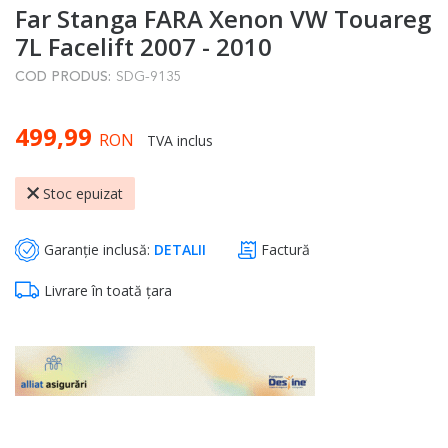
Far Stanga FARA Xenon VW Touareg
to
the
7L Facelift 2007 - 2010
beginning
COD PRODUS:
SDG-9135
of
the
499,99
images
RON
TVA inclus
gallery
Stoc epuizat
Garanție inclusă:
DETALII
Factură
Livrare în toată țara