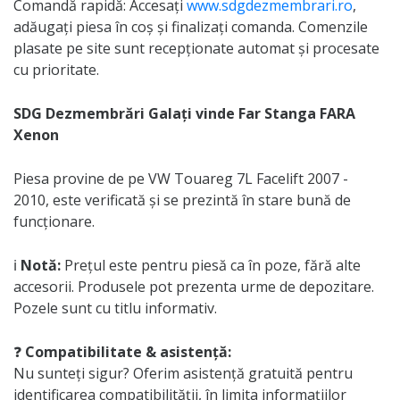
Comandă rapidă: Accesați
www.sdgdezmembrari.ro
,
adăugați piesa în coș și finalizați comanda. Comenzile
plasate pe site sunt recepționate automat și procesate
cu prioritate.
SDG Dezmembrări Galați vinde Far Stanga FARA
Xenon
Piesa provine de pe VW Touareg 7L Facelift 2007 -
2010, este verificată și se prezintă în stare bună de
funcționare.
ℹ️
Notă:
Prețul este pentru piesă ca în poze, fără alte
accesorii. Produsele pot prezenta urme de depozitare.
Pozele sunt cu titlu informativ.
❓
Compatibilitate & asistență:
Nu sunteți sigur? Oferim asistență gratuită pentru
identificarea compatibilității, în limita informațiilor