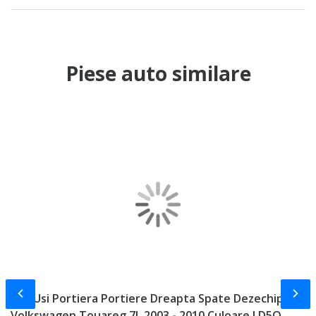
Piese auto similare
Slide-ul anterior
Slid
Usa Usi Portiera Portiere Dreapta Spate Dezechipata
C
Volkswagen Touareg 7L 2003 - 2010 Culoare LD5Q
H