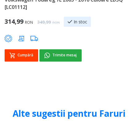
[LC01112]
7
Special Price
314,99
4
Regular Price
In stoc
349,99
RON
RON
Cumpără
Trimite mesaj
Alte sugestii pentru Faruri