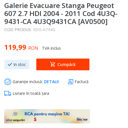
Galerie Evacuare Stanga Peugeot
to
the
607 2.7 HDI 2004 - 2011 Cod 4U3Q-
beginning
9431-CA 4U3Q9431CA [AV0500]
of
COD PRODUS:
SDG-A7940
the
images
119,99
gallery
RON
TVA inclus
In stoc
Cumpără
Garanție inclusă:
DETALII
Factură
Livrare în toată țara