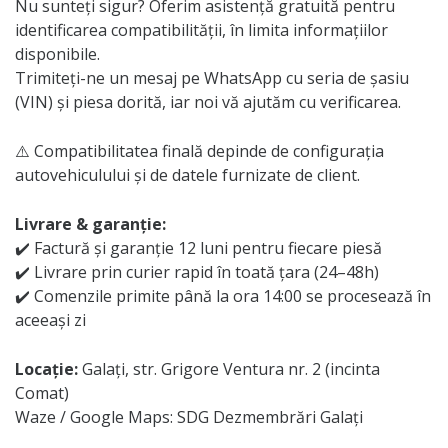
Nu sunteți sigur? Oferim asistență gratuită pentru
identificarea compatibilității, în limita informațiilor
disponibile.
Trimiteți-ne un mesaj pe WhatsApp cu seria de șasiu
(VIN) și piesa dorită, iar noi vă ajutăm cu verificarea.
⚠️ Compatibilitatea finală depinde de configurația
autovehiculului și de datele furnizate de client.
Livrare & garanție:
✔️ Factură și garanție 12 luni pentru fiecare piesă
✔️ Livrare prin curier rapid în toată țara (24–48h)
✔️ Comenzile primite până la ora 14:00 se procesează în
aceeași zi
Locație:
Galați, str. Grigore Ventura nr. 2 (incinta
Comat)
Waze / Google Maps: SDG Dezmembrări Galați