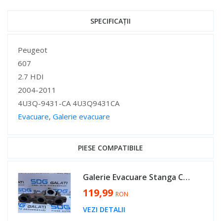
SPECIFICAȚII
Specificații
Peugeot
607
2.7 HDI
2004-2011
4U3Q-9431-CA 4U3Q9431CA
Evacuare
,
Galerie evacuare
Specificații
PIESE COMPATIBILE
Galerie Evacuare Stanga Citroen C5 2.7 HDI 2007 - 2017 Cod 4U3Q-9431-CA 4U3Q9431CA [AV0500]
119,99
RON
VEZI DETALII