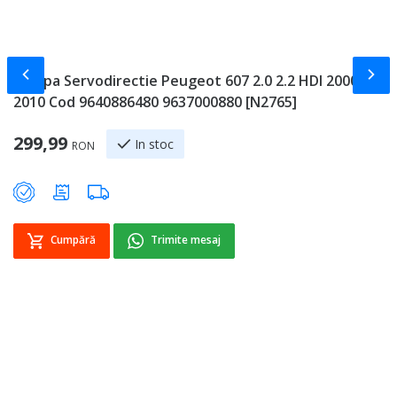
Slide-ul anterior
Slid
Pompa Servodirectie Peugeot 607 2.0 2.2 HDI 2000 -
S
2010 Cod 9640886480 9637000880 [N2765]
2
299,99
9
In stoc
RON
Cumpără
Trimite mesaj