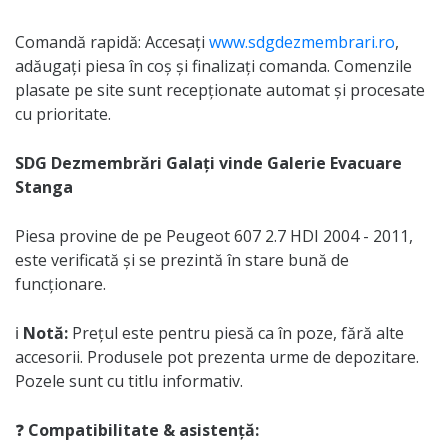
Comandă rapidă: Accesați
www.sdgdezmembrari.ro
,
adăugați piesa în coș și finalizați comanda. Comenzile
plasate pe site sunt recepționate automat și procesate
cu prioritate.
SDG Dezmembrări Galați vinde Galerie Evacuare
Stanga
Piesa provine de pe Peugeot 607 2.7 HDI 2004 - 2011,
este verificată și se prezintă în stare bună de
funcționare.
ℹ️
Notă:
Prețul este pentru piesă ca în poze, fără alte
accesorii. Produsele pot prezenta urme de depozitare.
Pozele sunt cu titlu informativ.
❓
Compatibilitate & asistență: