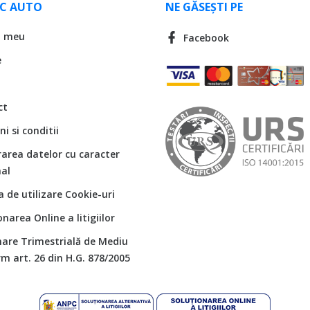
LC AUTO
NE GĂSEȘTI PE
l meu
Facebook
e
ct
i si conditii
rarea datelor cu caracter
al
ca de utilizare Cookie-uri
onarea Online a litigiilor
are Trimestrială de Mediu
m art. 26 din H.G. 878/2005