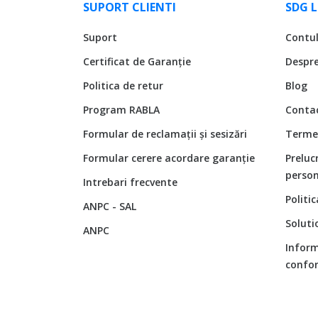
SUPORT CLIENTI
SDG 
Suport
Contu
Certificat de Garanție
Despr
Politica de retur
Blog
Program RABLA
Conta
Formular de reclamații și sesizări
Termen
Formular cerere acordare garanție
Preluc
person
Intrebari frecvente
Politi
ANPC - SAL
Soluti
ANPC
Inform
confor