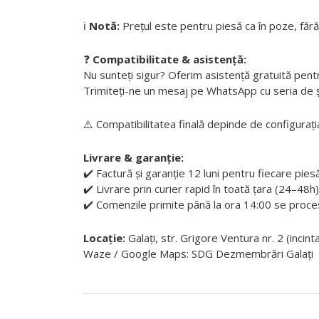
ℹ️
Notă:
Prețul este pentru piesă ca în poze, fără
❓
Compatibilitate & asistență:
Nu sunteți sigur? Oferim asistență gratuită pentru i
Trimiteți-ne un mesaj pe WhatsApp cu seria de șas
⚠️ Compatibilitatea finală depinde de configurația
Livrare & garanție:
✔️ Factură și garanție 12 luni pentru fiecare pies
✔️ Livrare prin curier rapid în toată țara (24–48h)
✔️ Comenzile primite până la ora 14:00 se proces
Locație:
Galați, str. Grigore Ventura nr. 2 (incin
Waze / Google Maps: SDG Dezmembrări Galați