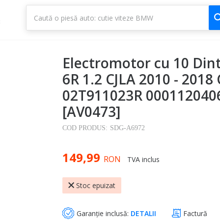
1
3
Electromotor cu 10 Din
6R 1.2 CJLA 2010 - 2018
02T911023R 000112040
[AV0473]
COD PRODUS:
SDG-A6972
149,99
RON
TVA inclus
Stoc epuizat
Garanție inclusă:
DETALII
Factură