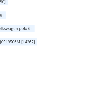
50]
8]
olkswagen polo 6r
 1J0919506M [L4262]