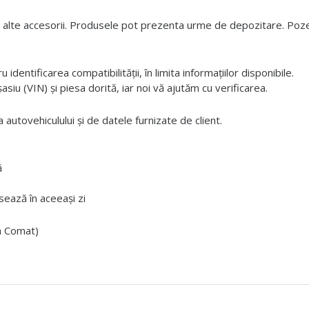
 alte accesorii. Produsele pot prezenta urme de depozitare. Pozele
dentificarea compatibilității, în limita informațiilor disponibile.
iu (VIN) și piesa dorită, iar noi vă ajutăm cu verificarea.
 autovehiculului și de datele furnizate de client.
ă
ează în aceeași zi
ta Comat)