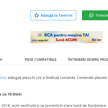
Adaugă la favorite
Trimit
II
PIESE COMPATIBILE
ÎNTREBĂRI DESPRE PROD
.ro
, adăugați piesa în coș și finalizați comanda. Comenzile plasa
 cu 10 Dinti
018, este verificată și se prezintă în stare bună de funcționare.