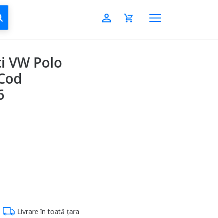
CAUTĂ
ti VW Polo
 Cod
6
Livrare în toată țara