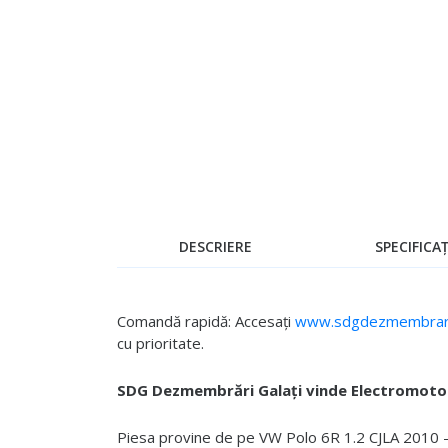
Skip
to
the
beginning
of
the
images
gallery
DESCRIERE
SPECIFICAȚ
Comandă rapidă: Accesați
www.sdgdezmembrari
cu prioritate.
SDG Dezmembrări Galați vinde Electromotor
Piesa provine de pe VW Polo 6R 1.2 CJLA 2010 - 2