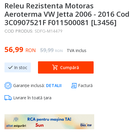
Releu Rezistenta Motoras
to
the
Aeroterma VW Jetta 2006 - 2016 Cod
beginning
3C0907521F F011500081 [L3456]
of
COD PRODUS:
SDFG-M14479
the
images
Special Price
56,99
gallery
Regular Price
59,99
RON
TVA inclus
RON
In stoc
Cumpără
Garanție inclusă:
DETALII
Factură
Livrare în toată țara