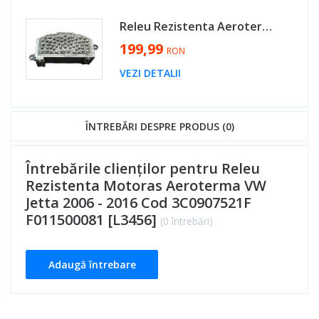
Releu Rezistenta Aeroterma Skoda Octavia 2 2008 - 2013 Cod 3C0907521F [LR4378]
199,99
RON
VEZI DETALII
ÎNTREBĂRI DESPRE PRODUS (0)
Întrebările clienților pentru Releu
Rezistenta Motoras Aeroterma VW
Jetta 2006 - 2016 Cod 3C0907521F
F011500081 [L3456]
(0 întrebări)
Adaugă întrebare