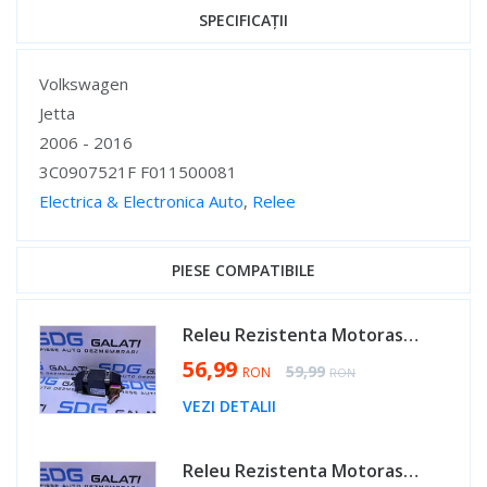
SPECIFICAȚII
Specificații
Volkswagen
Jetta
2006 - 2016
3C0907521F F011500081
Electrica & Electronica Auto
,
Relee
Specificații
PIESE COMPATIBILE
Releu Rezistenta Motoras Aeroterma VW EOS 2011 - 2016 Cod 3C0907521F F011500081 [L3456]
Special Price
56,99
Regular Price
59,99
RON
RON
VEZI DETALII
Releu Rezistenta Motoras Aeroterma VW Passat B6 2005 - 2010 Cod 3C0907521F F011500081 [L3456]