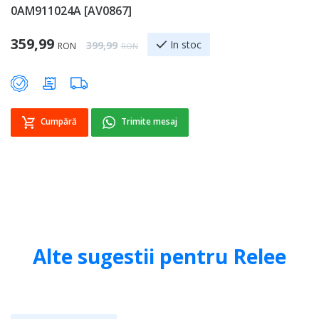
0AM911024A [AV0867]
0
Special Price
359,99
1
Regular Price
In stoc
399,99
RON
RON
Cumpără
Trimite mesaj
Alte sugestii pentru Relee