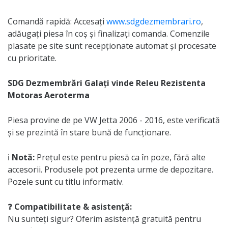
Comandă rapidă: Accesați
www.sdgdezmembrari.ro
,
adăugați piesa în coș și finalizați comanda. Comenzile
plasate pe site sunt recepționate automat și procesate
cu prioritate.
SDG Dezmembrări Galați vinde Releu Rezistenta
Motoras Aeroterma
Piesa provine de pe VW Jetta 2006 - 2016, este verificată
și se prezintă în stare bună de funcționare.
ℹ️
Notă:
Prețul este pentru piesă ca în poze, fără alte
accesorii. Produsele pot prezenta urme de depozitare.
Pozele sunt cu titlu informativ.
❓
Compatibilitate & asistență:
Nu sunteți sigur? Oferim asistență gratuită pentru