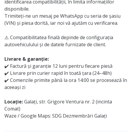
identificarea compatibilității, în limita informațiilor
disponibile.
Trimiteți-ne un mesaj pe WhatsApp cu seria de șasiu
(VIN) și piesa dorită, iar noi vă ajutăm cu verificarea.
⚠️ Compatibilitatea finală depinde de configurația
autovehiculului și de datele furnizate de client.
Livrare & garanție:
✔️ Factură și garanție 12 luni pentru fiecare piesă
✔️ Livrare prin curier rapid în toată țara (24–48h)
✔️ Comenzile primite până la ora 14:00 se procesează în
aceeași zi
Locație:
Galați, str. Grigore Ventura nr. 2 (incinta
Comat)
Waze / Google Maps: SDG Dezmembrări Galați