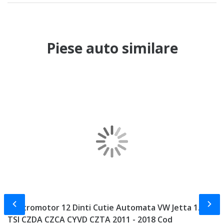
Piese auto similare
Slide-ul anterior
Slid
Electromotor 12 Dinti Cutie Automata VW Jetta 1.4
E
TSI CZDA CZCA CYVD CZTA 2011 - 2018 Cod
C