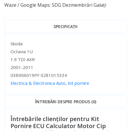
Waze / Google Maps: SDG Dezmembrări Galați
SPECIFICAȚII
Specificații
Skoda
Octavia 1U
1.9 TDI AXR
2001-2011
038906019PF 0281015334
Electrica & Electronica Auto
,
Kit pornire
Specificații
ÎNTREBĂRI DESPRE PRODUS (0)
Întrebările clienților pentru Kit
Pornire ECU Calculator Motor Cip