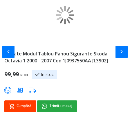
Slide-ul anterior
Slid
Unitate Modul Tablou Panou Sigurante Skoda
E
Octavia 1 2000 - 2007 Cod 1J0937550AA [L3902]
1
Sp
99,99
1
In stoc
RON
Cumpără
Trimite mesaj