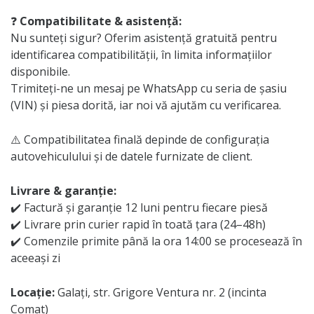
❓
Compatibilitate & asistență:
Nu sunteți sigur? Oferim asistență gratuită pentru
identificarea compatibilității, în limita informațiilor
disponibile.
Trimiteți-ne un mesaj pe WhatsApp cu seria de șasiu
(VIN) și piesa dorită, iar noi vă ajutăm cu verificarea.
⚠️ Compatibilitatea finală depinde de configurația
autovehiculului și de datele furnizate de client.
Livrare & garanție:
✔️ Factură și garanție 12 luni pentru fiecare piesă
✔️ Livrare prin curier rapid în toată țara (24–48h)
✔️ Comenzile primite până la ora 14:00 se procesează în
aceeași zi
Locație:
Galați, str. Grigore Ventura nr. 2 (incinta
Comat)