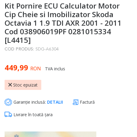
Kit Pornire ECU Calculator Motor
to
the
Cip Cheie si Imobilizator Skoda
beginning
Octavia 1 1.9 TDI AXR 2001 - 2011
of
Cod 038906019PF 0281015334
the
[L4415]
images
gallery
COD PRODUS:
SDG-A6304
449,99
RON
TVA inclus
Stoc epuizat
Garanție inclusă:
DETALII
Factură
Livrare în toată țara