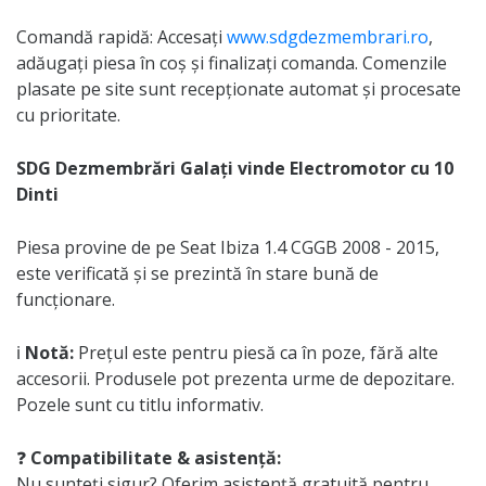
Comandă rapidă: Accesați
www.sdgdezmembrari.ro
,
adăugați piesa în coș și finalizați comanda. Comenzile
plasate pe site sunt recepționate automat și procesate
cu prioritate.
SDG Dezmembrări Galați vinde Electromotor cu 10
Dinti
Piesa provine de pe Seat Ibiza 1.4 CGGB 2008 - 2015,
este verificată și se prezintă în stare bună de
funcționare.
ℹ️
Notă:
Prețul este pentru piesă ca în poze, fără alte
accesorii. Produsele pot prezenta urme de depozitare.
Pozele sunt cu titlu informativ.
❓
Compatibilitate & asistență:
Nu sunteți sigur? Oferim asistență gratuită pentru