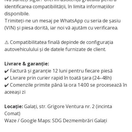
identificarea compatibilității, în limita informațiilor
disponibile.
Trimiteți-ne un mesaj pe WhatsApp cu seria de șasiu
(VIN) și piesa dorită, iar noi vă ajutăm cu verificarea.
⚠️ Compatibilitatea finală depinde de configurația
autovehiculului și de datele furnizate de client.
Livrare & garanție:
✔️ Factură și garanție 12 luni pentru fiecare piesă
✔️ Livrare prin curier rapid în toată țara (24–48h)
✔️ Comenzile primite până la ora 14:00 se procesează în
aceeași zi
Locație:
Galați, str. Grigore Ventura nr. 2 (incinta
Comat)
Waze / Google Maps: SDG Dezmembrări Galați