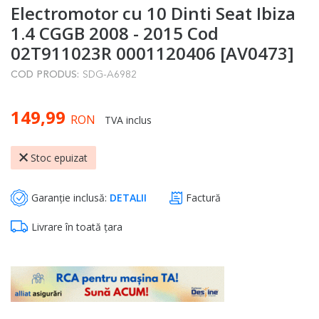
Electromotor cu 10 Dinti Seat Ibiza
to
the
1.4 CGGB 2008 - 2015 Cod
beginning
02T911023R 0001120406 [AV0473]
of
COD PRODUS:
SDG-A6982
the
images
149,99
gallery
RON
TVA inclus
Stoc epuizat
Garanție inclusă:
DETALII
Factură
Livrare în toată țara