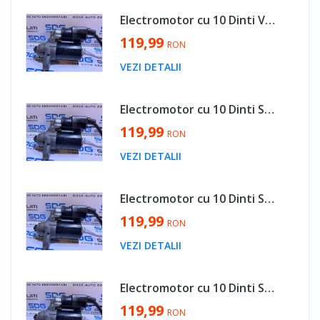
Electromotor cu 10 Dinti Volkswagen Polo 6R 1.4 CMAA CDDA CGGB CLPA 2009 - 2018 Cod 02T911023R 0001120406 [B3606]
119,99
RON
VEZI DETALII
Electromotor cu 10 Dinti Seat Cordoba 1.6 BTS 2002 - 2009 Cod 02T911023R 0001120406 [B3606]
119,99
RON
VEZI DETALII
Electromotor cu 10 Dinti Skoda Fabia 1 1.2 AWY BMD BME AZQ 2000 - 2008 Cod 02T911023R 0001120406 [B3606]
119,99
RON
VEZI DETALII
Electromotor cu 10 Dinti Seat Ibiza 1.4 BKY BBY BBZ AUB BXW 2002 - 2010 Cod 02T911023R 0001120406 [B3606]
119,99
RON