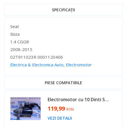
SPECIFICAȚII
Specificații
Seat
Ibiza
1.4 CGGB
2008-2015
02T911023R 0001120406
Electrica & Electronica Auto
,
Electromotor
Specificații
PIESE COMPATIBILE
Electromotor cu 10 Dinti Seat Cordoba 1.2 AZQ BME BXV 2002 - 2009 Cod 02T911023R 0001120406 [B3606]
119,99
RON
VEZI DETALII