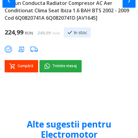
Slide-ul anterior
Slid
Furtun Conducta Radiator Compresor AC Aer
C
Conditionat Clima Seat Ibiza 1.6 BAH BTS 2002 - 2009
C
Cod 6Q0820741A 6Q0820741D [AV1645]
6
Special Price
224,99
Regular Price
In stoc
249,99
RON
RON
Cumpără
Trimite mesaj
Alte sugestii pentru
Electromotor