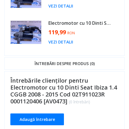
VEZI DETALII
Electromotor cu 10 Dinti Skoda Fabia 2 1.2 CBZA CBZB CGPA CGPB CHFA BZG CHTA CEVA BBM 2007 - 2015 Cod 02T911023R 0001120406 [B3606]
119,99
RON
VEZI DETALII
ÎNTREBĂRI DESPRE PRODUS (0)
Întrebările clienților pentru
Electromotor cu 10 Dinti Seat Ibiza 1.4
CGGB 2008 - 2015 Cod 02T911023R
0001120406 [AV0473]
(0 întrebări)
Adaugă întrebare