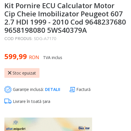
Kit Pornire ECU Calculator Motor
to
the
Cip Cheie Imobilizator Peugeot 607
beginning
2.7 HDI 1999 - 2010 Cod 9648237680
of
9658198080 5WS40379A
the
COD PRODUS:
SDG-A7170
images
gallery
599,99
RON
TVA inclus
Stoc epuizat
Garanție inclusă:
DETALII
Factură
Livrare în toată țara