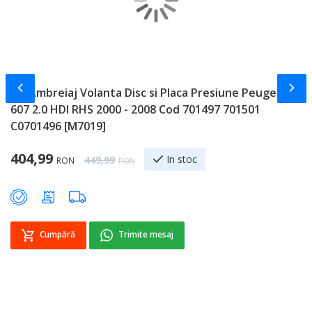
Slide-ul anterior
Slid
Kit Ambreiaj Volanta Disc si Placa Presiune Peugeot
C
607 2.0 HDI RHS 2000 - 2008 Cod 701497 701501
6
C0701496 [M7019]
Sp
1
Special Price
404,99
Regular Price
In stoc
449,99
RON
RON
Cumpără
Trimite mesaj