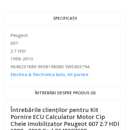
SPECIFICAȚII
Specificații
Peugeot
607
2.7 HDI
1999-2010
9648237680 9658198080 5WS40379A
Electrica & Electronica Auto
,
Kit pornire
Specificații
ÎNTREBĂRI DESPRE PRODUS (0)
Întrebările clienților pentru Kit
Pornire ECU Calculator Motor Cip
Cheie Imobilizator Peugeot 607 2.7 HDI