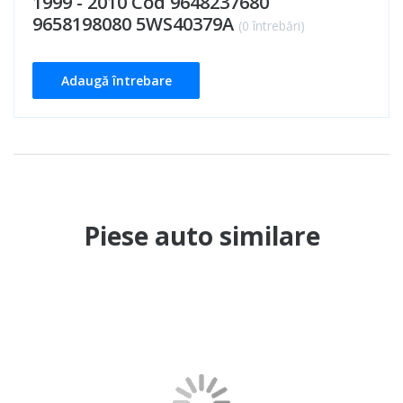
1999 - 2010 Cod 9648237680
9658198080 5WS40379A
(0 întrebări)
Adaugă întrebare
Piese auto similare