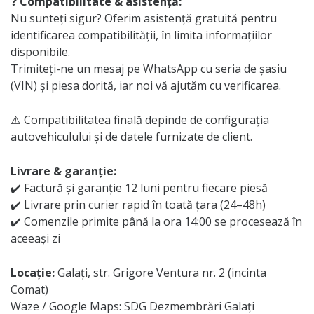
❓
Compatibilitate & asistență:
Nu sunteți sigur? Oferim asistență gratuită pentru
identificarea compatibilității, în limita informațiilor
disponibile.
Trimiteți-ne un mesaj pe WhatsApp cu seria de șasiu
(VIN) și piesa dorită, iar noi vă ajutăm cu verificarea.
⚠️ Compatibilitatea finală depinde de configurația
autovehiculului și de datele furnizate de client.
Livrare & garanție:
✔️ Factură și garanție 12 luni pentru fiecare piesă
✔️ Livrare prin curier rapid în toată țara (24–48h)
✔️ Comenzile primite până la ora 14:00 se procesează în
aceeași zi
Locație:
Galați, str. Grigore Ventura nr. 2 (incinta
Comat)
Waze / Google Maps: SDG Dezmembrări Galați