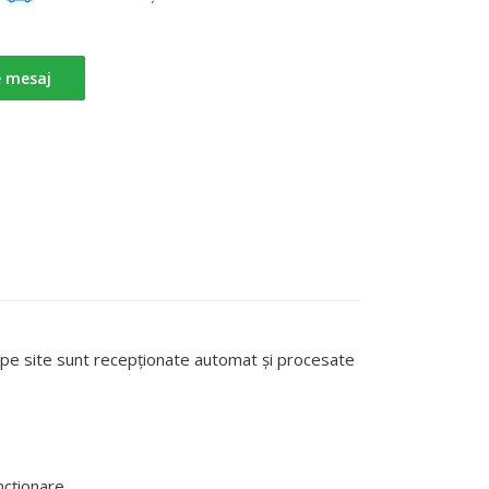
e mesaj
te pe site sunt recepționate automat și procesate
cționare.