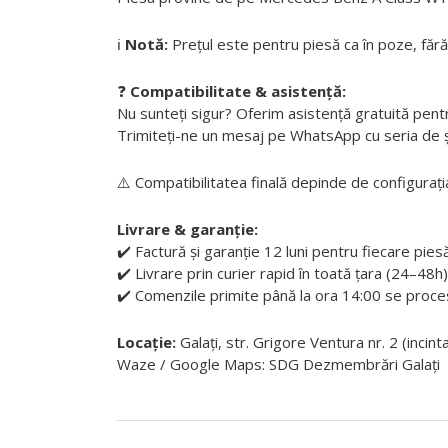
ℹ️
Notă:
Prețul este pentru piesă ca în poze, fără
❓
Compatibilitate & asistență:
Nu sunteți sigur? Oferim asistență gratuită pentru i
Trimiteți-ne un mesaj pe WhatsApp cu seria de șas
⚠️ Compatibilitatea finală depinde de configurația
Livrare & garanție:
✔️ Factură și garanție 12 luni pentru fiecare pies
✔️ Livrare prin curier rapid în toată țara (24–48h)
✔️ Comenzile primite până la ora 14:00 se proces
Locație:
Galați, str. Grigore Ventura nr. 2 (incin
Waze / Google Maps: SDG Dezmembrări Galați