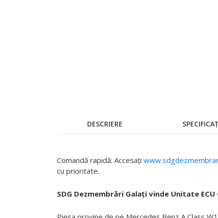
Skip
to
the
beginning
of
the
images
gallery
DESCRIERE
SPECIFICAȚ
Comandă rapidă: Accesați
www.sdgdezmembrari
cu prioritate.
SDG Dezmembrări Galați vinde Unitate ECU 
Piesa provine de pe Mercedes Benz A Class W168 