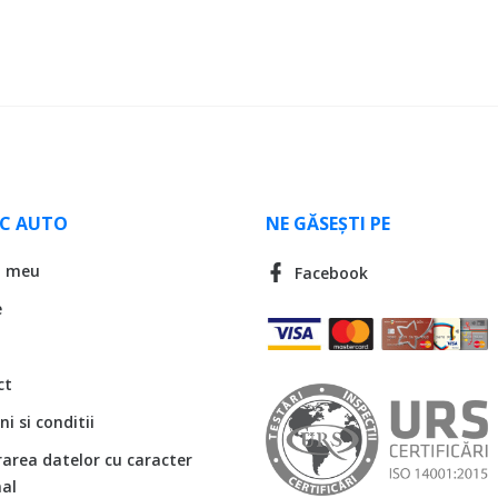
LC AUTO
NE GĂSEȘTI PE
l meu
Facebook
e
ct
i si conditii
rarea datelor cu caracter
al