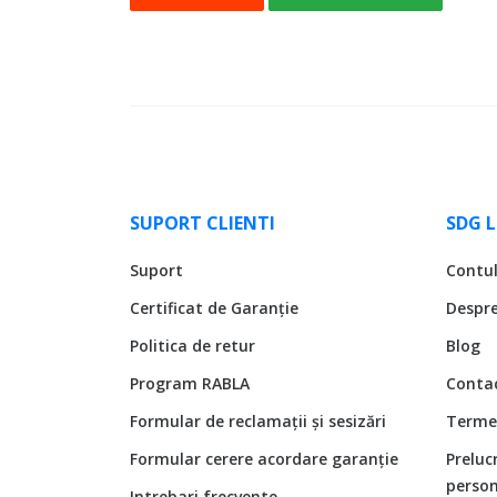
SUPORT CLIENTI
SDG 
Suport
Contu
Certificat de Garanție
Despr
Politica de retur
Blog
Program RABLA
Conta
Formular de reclamații și sesizări
Termen
Formular cerere acordare garanție
Preluc
person
Intrebari frecvente