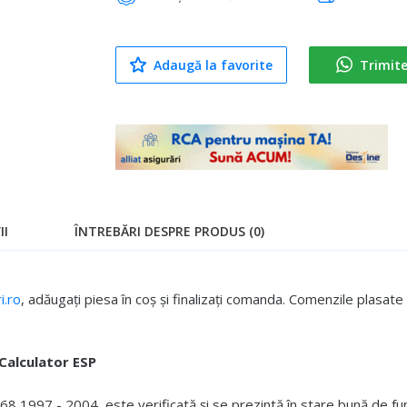
Adaugă la favorite
Trimit
II
ÎNTREBĂRI DESPRE PRODUS (0)
.ro
, adăugați piesa în coș și finalizați comanda. Comenzile plasa
Calculator ESP
1997 - 2004, este verificată și se prezintă în stare bună de fun