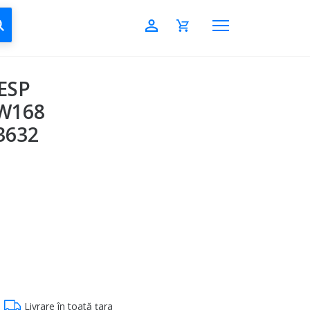
CAUTĂ
 ESP
 W168
3632
Livrare în toată țara