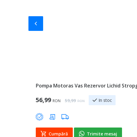
Slide-ul anterior
Pompa Motoras Vas Rezervor Lichid Stropg
Special Price
56,99
Regular Price
In stoc
59,99
RON
RON
Cumpără
Trimite mesaj