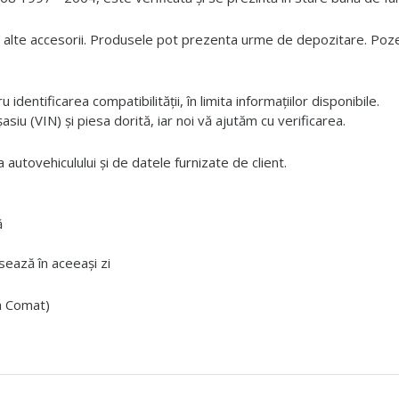
 alte accesorii. Produsele pot prezenta urme de depozitare. Pozele
dentificarea compatibilității, în limita informațiilor disponibile.
iu (VIN) și piesa dorită, iar noi vă ajutăm cu verificarea.
 autovehiculului și de datele furnizate de client.
ă
ează în aceeași zi
ta Comat)