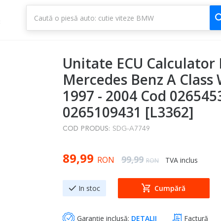
1
3
Unitate ECU Calculator
Mercedes Benz A Class
1997 - 2004 Cod 026545
0265109431 [L3362]
COD PRODUS:
SDG-A7749
Special Price
89,99
Regular Price
99,99
RON
TVA inclus
RON
In stoc
Cumpără
Garanție inclusă:
DETALII
Factură