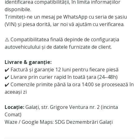
identificarea compatibilității, în limita informațiilor
disponibile.
Trimiteți-ne un mesaj pe WhatsApp cu seria de șasiu
(VIN) și piesa dorită, iar noi vă ajutăm cu verificarea.
⚠️ Compatibilitatea finală depinde de configurația
autovehiculului și de datele furnizate de client.
Livrare & garanție:
✔️ Factură și garanție 12 luni pentru fiecare piesă
✔️ Livrare prin curier rapid în toată țara (24–48h)
✔️ Comenzile primite până la ora 14:00 se procesează în
aceeași zi
Locație:
Galați, str. Grigore Ventura nr. 2 (incinta
Comat)
Waze / Google Maps: SDG Dezmembrări Galați