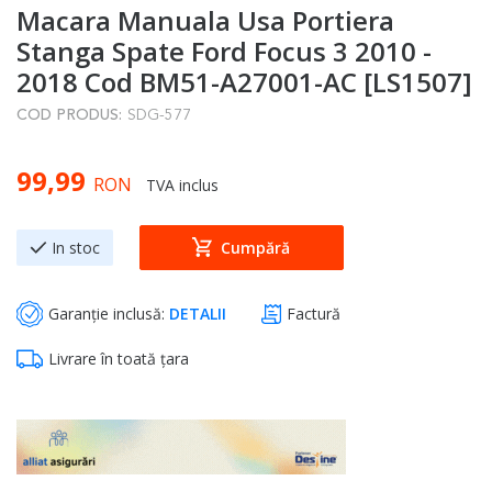
Macara Manuala Usa Portiera
to
the
Stanga Spate Ford Focus 3 2010 -
beginning
2018 Cod BM51-A27001-AC [LS1507]
of
COD PRODUS:
SDG-577
the
images
99,99
gallery
RON
TVA inclus
In stoc
Cumpără
Garanție inclusă:
DETALII
Factură
Livrare în toată țara