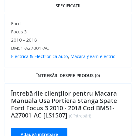
SPECIFICAȚII
Specificații
Ford
Focus 3
2010 - 2018
BM51-A27001-AC
Electrica & Electronica Auto
,
Macara geam electric
Specificații
ÎNTREBĂRI DESPRE PRODUS (0)
Întrebările clienților pentru Macara
Manuala Usa Portiera Stanga Spate
Ford Focus 3 2010 - 2018 Cod BM51-
A27001-AC [LS1507]
(0 întrebări)
Adaugă întrebare