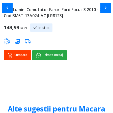
Slide-ul anterior
Slid
Bloc Lumini Comutator Faruri Ford Focus 3 2010 - 2018
P
Cod BM5T-13A024-AC [LR8123]
9
149,99
2
In stoc
RON
Cumpără
Trimite mesaj
Alte sugestii pentru Macara