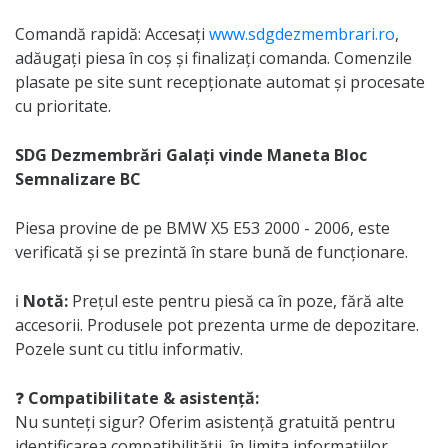
Comandă rapidă: Accesați
www.sdgdezmembrari.ro
,
adăugați piesa în coș și finalizați comanda. Comenzile
plasate pe site sunt recepționate automat și procesate
cu prioritate.
SDG Dezmembrări Galați vinde Maneta Bloc
Semnalizare BC
Piesa provine de pe BMW X5 E53 2000 - 2006, este
verificată și se prezintă în stare bună de funcționare.
ℹ️
Notă:
Prețul este pentru piesă ca în poze, fără alte
accesorii. Produsele pot prezenta urme de depozitare.
Pozele sunt cu titlu informativ.
❓
Compatibilitate & asistență:
Nu sunteți sigur? Oferim asistență gratuită pentru
identificarea compatibilității, în limita informațiilor