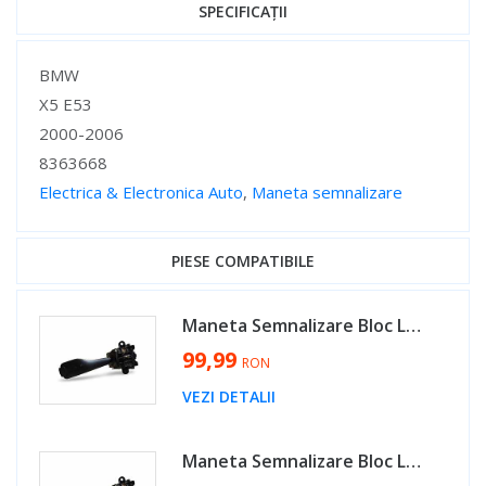
SPECIFICAȚII
Specificații
BMW
X5 E53
2000-2006
8363668
Electrica & Electronica Auto
,
Maneta semnalizare
Specificații
PIESE COMPATIBILE
Maneta Semnalizare Bloc Lumini BMW Seria 3 E46 1997 - 2005 Cod 8363668 [LS0619]
99,99
RON
VEZI DETALII
Maneta Semnalizare Bloc Lumini BMW Seria 5 E39 1995 - 2004 Cod 8363668 [LS0619]