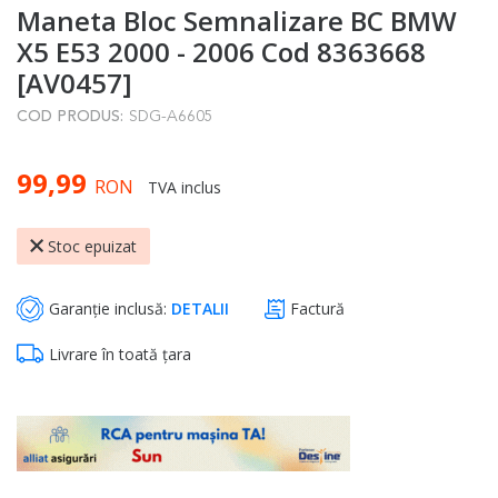
Maneta Bloc Semnalizare BC BMW
to
the
X5 E53 2000 - 2006 Cod 8363668
beginning
[AV0457]
of
COD PRODUS:
SDG-A6605
the
images
99,99
gallery
RON
TVA inclus
Stoc epuizat
Garanție inclusă:
DETALII
Factură
Livrare în toată țara