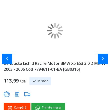
Slide-ul anterior
Slid
Conducta Lichid Racire Motor BMW X5 E53 3.0 D M57N
C
2003 - 2006 Cod 7794611-01-BA [GB0316]
2
113,99
2
In stoc
RON
Cumpără
Trimite mesaj