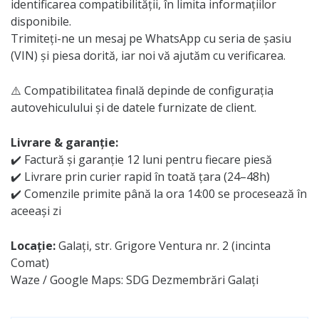
identificarea compatibilității, în limita informațiilor
disponibile.
Trimiteți-ne un mesaj pe WhatsApp cu seria de șasiu
(VIN) și piesa dorită, iar noi vă ajutăm cu verificarea.
⚠️ Compatibilitatea finală depinde de configurația
autovehiculului și de datele furnizate de client.
Livrare & garanție:
✔️ Factură și garanție 12 luni pentru fiecare piesă
✔️ Livrare prin curier rapid în toată țara (24–48h)
✔️ Comenzile primite până la ora 14:00 se procesează în
aceeași zi
Locație:
Galați, str. Grigore Ventura nr. 2 (incinta
Comat)
Waze / Google Maps: SDG Dezmembrări Galați