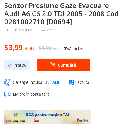
Senzor Presiune Gaze Evacuare
to
the
Audi A6 C6 2.0 TDI 2005 - 2008 Cod
beginning
0281002710 [D0694]
of
COD PRODUS:
SDG-A7552
the
images
Special Price
53,99
gallery
Regular Price
59,99
RON
TVA inclus
RON
In stoc
Cumpără
Garanție inclusă:
DETALII
Factură
Livrare în toată țara