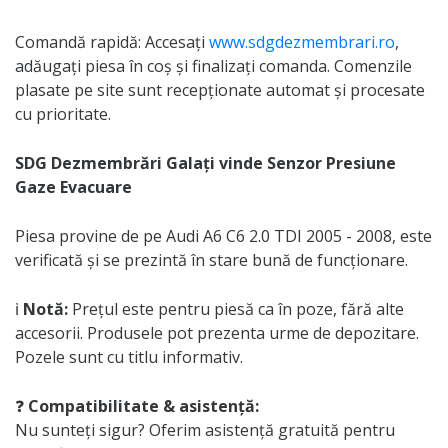
Comandă rapidă: Accesați
www.sdgdezmembrari.ro
,
adăugați piesa în coș și finalizați comanda. Comenzile
plasate pe site sunt recepționate automat și procesate
cu prioritate.
SDG Dezmembrări Galați vinde Senzor Presiune
Gaze Evacuare
Piesa provine de pe Audi A6 C6 2.0 TDI 2005 - 2008, este
verificată și se prezintă în stare bună de funcționare.
ℹ️
Notă:
Prețul este pentru piesă ca în poze, fără alte
accesorii. Produsele pot prezenta urme de depozitare.
Pozele sunt cu titlu informativ.
❓
Compatibilitate & asistență:
Nu sunteți sigur? Oferim asistență gratuită pentru