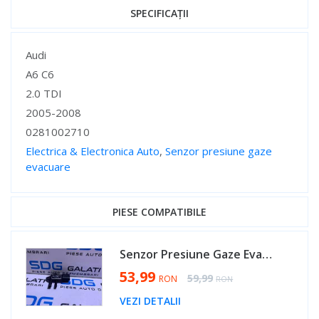
SPECIFICAȚII
Specificații
Audi
A6 C6
2.0 TDI
2005-2008
0281002710
Electrica & Electronica Auto
,
Senzor presiune gaze
evacuare
Specificații
PIESE COMPATIBILE
Senzor Presiune Gaze Evacuare Skoda Octavia 2 1.9 TDI 2004 - 2013 Cod 0281002710 [D0694]
Special Price
53,99
Regular Price
59,99
RON
RON
VEZI DETALII