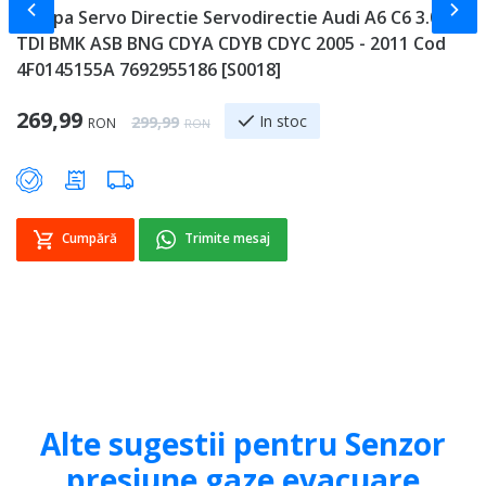
Slide-ul anterior
Slid
Pompa Servo Directie Servodirectie Audi A6 C6 3.0
C
TDI BMK ASB BNG CDYA CDYB CDYC 2005 - 2011 Cod
A
4F0145155A 7692955186 [S0018]
2
Special Price
Sp
269,99
1
Regular Price
In stoc
299,99
RON
RON
Cumpără
Trimite mesaj
Alte sugestii pentru Senzor
presiune gaze evacuare