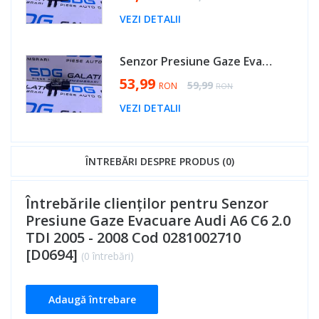
VEZI DETALII
Senzor Presiune Gaze Evacuare Seat Altea 2.0 TDI 2004 - 2015 Cod 0281002710 [D0694]
Special Price
53,99
Regular Price
59,99
RON
RON
VEZI DETALII
ÎNTREBĂRI DESPRE PRODUS (0)
Întrebările clienților pentru Senzor
Presiune Gaze Evacuare Audi A6 C6 2.0
TDI 2005 - 2008 Cod 0281002710
[D0694]
(0 întrebări)
Adaugă întrebare