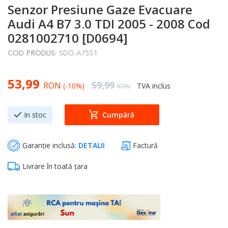
Senzor Presiune Gaze Evacuare
to
the
Audi A4 B7 3.0 TDI 2005 - 2008 Cod
beginning
0281002710 [D0694]
of
COD PRODUS:
SDG-A7551
the
images
Special Price
53,99
gallery
Regular Price
59,99
RON
(-10%)
TVA inclus
RON
In stoc
Cumpără
Garanție inclusă:
DETALII
Factură
Livrare în toată țara