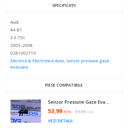
SPECIFICAȚII
Specificații
Audi
A4 B7
3.0 TDI
2005-2008
0281002710
Electrica & Electronica Auto
,
Senzor presiune gaze
evacuare
Specificații
PIESE COMPATIBILE
Senzor Presiune Gaze Evacuare VW Tiguan 2.0 TDI 2008 - 2018 Cod 0281002710 [D0694]
Special Price
53,99
Regular Price
59,99
RON
RON
VEZI DETALII