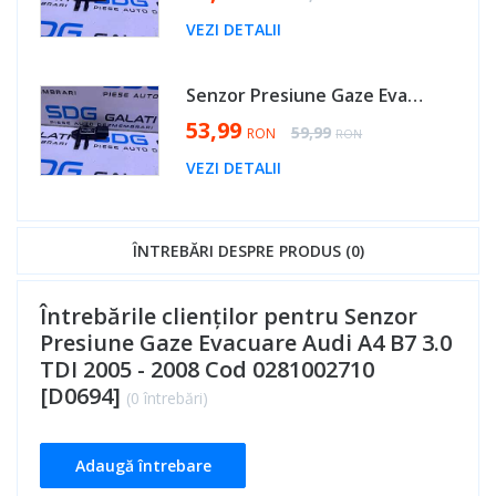
VEZI DETALII
Senzor Presiune Gaze Evacuare Seat Toledo 3 2.0 TDI 2005 - 2009 Cod 0281002710 [D0694]
Special Price
53,99
Regular Price
59,99
RON
RON
VEZI DETALII
ÎNTREBĂRI DESPRE PRODUS (0)
Întrebările clienților pentru Senzor
Presiune Gaze Evacuare Audi A4 B7 3.0
TDI 2005 - 2008 Cod 0281002710
[D0694]
(0 întrebări)
Adaugă întrebare