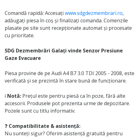
Comandă rapidă: Accesați
www.sdgdezmembrari.ro
,
adăugați piesa în coș și finalizați comanda. Comenzile
plasate pe site sunt recepționate automat și procesate
cu prioritate.
SDG Dezmembrări Galați vinde Senzor Presiune
Gaze Evacuare
Piesa provine de pe Audi A4 B7 3.0 TDI 2005 - 2008, este
verificată și se prezintă în stare bună de funcționare.
ℹ️
Notă:
Prețul este pentru piesă ca în poze, fără alte
accesorii. Produsele pot prezenta urme de depozitare.
Pozele sunt cu titlu informativ.
❓
Compatibilitate & asistență:
Nu sunteți sigur? Oferim asistență gratuită pentru