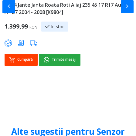
Set 4 Jante Janta Roata Roti Aliaj 235 45 17 R17 Audi
P
Slide-ul anterior
Slid
A4 B7 2004 - 2008 [K9804]
8
Sp
1.399,99
2
In stoc
RON
Cumpără
Trimite mesaj
Alte sugestii pentru Senzor