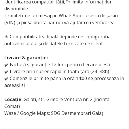
identificarea compatibilității, în limita informațiilor
disponibile.
Trimiteți-ne un mesaj pe WhatsApp cu seria de șasiu
(VIN) și piesa dorită, iar noi vă ajutăm cu verificarea.
⚠️ Compatibilitatea finală depinde de configurația
autovehiculului și de datele furnizate de client.
Livrare & garanție:
✔️ Factură și garanție 12 luni pentru fiecare piesă
✔️ Livrare prin curier rapid în toată țara (24–48h)
✔️ Comenzile primite până la ora 14:00 se procesează în
aceeași zi
Locație:
Galați, str. Grigore Ventura nr. 2 (incinta
Comat)
Waze / Google Maps: SDG Dezmembrări Galați