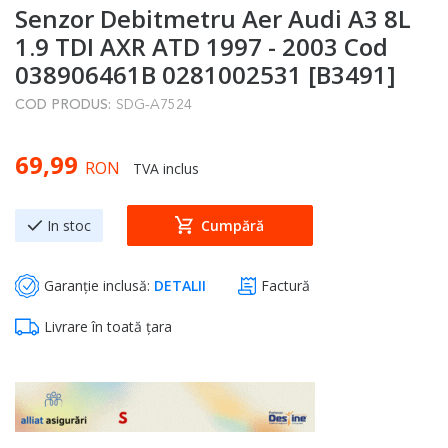
Senzor Debitmetru Aer Audi A3 8L
to
the
1.9 TDI AXR ATD 1997 - 2003 Cod
beginning
038906461B 0281002531 [B3491]
of
COD PRODUS:
SDG-A7524
the
images
69,99
gallery
RON
TVA inclus
In stoc
Cumpără
Garanție inclusă:
DETALII
Factură
Livrare în toată țara