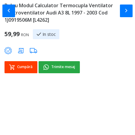
Releu Modul Calculator Termocupla Ventilator
C
Slide-ul anterior
Slid
Electroventilator Audi A3 8L 1997 - 2003 Cod
2
1J0919506M [L4262]
Sp
2
59,99
In stoc
RON
Cumpără
Trimite mesaj