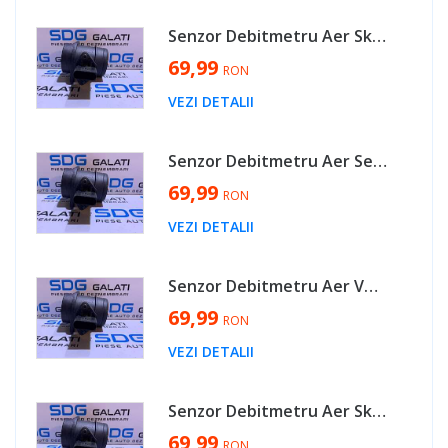
Senzor Debitmetru Aer Skoda Octavia 2 1.9 TDI BJB BKC BXE BLS 2004 - 2013 Cod 038906461B 0281002531 [B3491]
69,99
RON
VEZI DETALII
Senzor Debitmetru Aer Seat Alhambra 1.9 TDI BVK 2005 - 2010 Cod 038906461B 0281002531 [B3491]
69,99
RON
VEZI DETALII
Senzor Debitmetru Aer VW Golf 5 2.0 SDI BDK 2004 - 2008 Cod 038906461B 0281002531 [B3491]
69,99
RON
VEZI DETALII
Senzor Debitmetru Aer Skoda Roomster 1.9 TDI BSW AXR BLS 2006 - 2010 Cod 038906461B 0281002531 [B3491]
69,99
RON