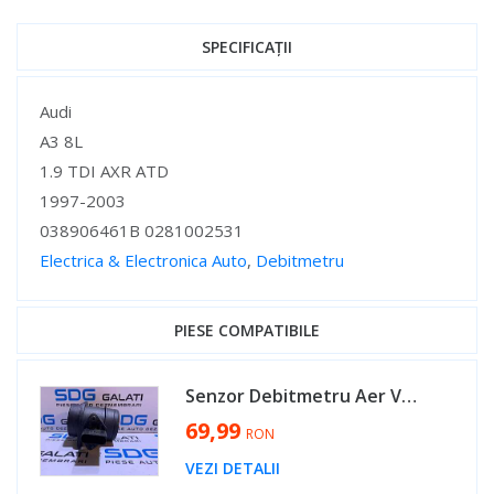
SPECIFICAȚII
Specificații
Audi
A3 8L
1.9 TDI AXR ATD
1997-2003
038906461B 0281002531
Electrica & Electronica Auto
,
Debitmetru
Specificații
PIESE COMPATIBILE
Senzor Debitmetru Aer VW Golf 4 1.9 TDI ATD AXR AHF ALH 2001 - 2005 Cod 038906461B 0281002531 [B3491]
69,99
RON
VEZI DETALII