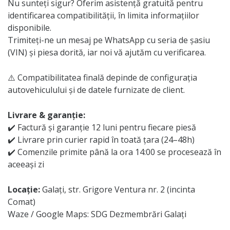
Nu sunteți sigur? Oferim asistență gratuită pentru
identificarea compatibilității, în limita informațiilor
disponibile.
Trimiteți-ne un mesaj pe WhatsApp cu seria de șasiu
(VIN) și piesa dorită, iar noi vă ajutăm cu verificarea.
⚠️ Compatibilitatea finală depinde de configurația
autovehiculului și de datele furnizate de client.
Livrare & garanție:
✔️ Factură și garanție 12 luni pentru fiecare piesă
✔️ Livrare prin curier rapid în toată țara (24–48h)
✔️ Comenzile primite până la ora 14:00 se procesează în
aceeași zi
Locație:
Galați, str. Grigore Ventura nr. 2 (incinta
Comat)
Waze / Google Maps: SDG Dezmembrări Galați