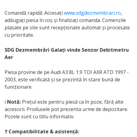
Comandă rapidă: Accesați
www.sdgdezmembrari.ro
,
adăugați piesa în coș și finalizați comanda. Comenzile
plasate pe site sunt recepționate automat și procesate
cu prioritate.
SDG Dezmembrări Galați vinde Senzor Debitmetru
Aer
Piesa provine de pe Audi A3 8L 1.9 TDI AXR ATD 1997 -
2003, este verificată și se prezintă în stare bună de
funcționare.
ℹ️
Notă:
Prețul este pentru piesă ca în poze, fără alte
accesorii. Produsele pot prezenta urme de depozitare.
Pozele sunt cu titlu informativ.
❓
Compatibilitate & asistență: