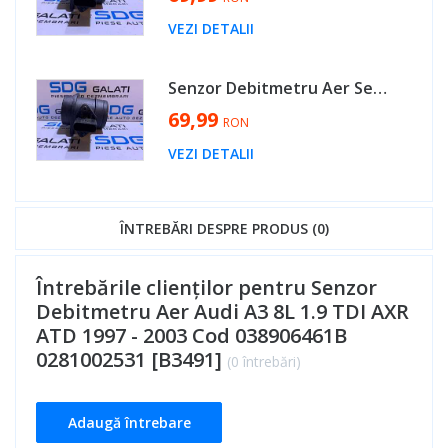
VEZI DETALII
Senzor Debitmetru Aer Seat Cordoba 1.4 TDI AMF 2003 - 2009 Cod 038906461B 0281002531 [B3491]
69,99
RON
VEZI DETALII
ÎNTREBĂRI DESPRE PRODUS (0)
Întrebările clienților pentru Senzor
Debitmetru Aer Audi A3 8L 1.9 TDI AXR
ATD 1997 - 2003 Cod 038906461B
0281002531 [B3491]
(0 întrebări)
Adaugă întrebare