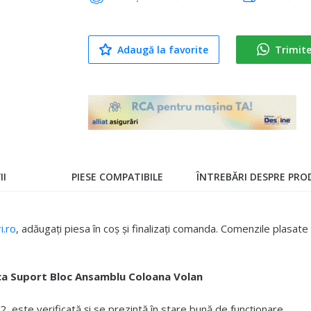
Adaugă la favorite
Trimit
II
PIESE COMPATIBILE
ÎNTREBĂRI DESPRE PROD
.ro
, adăugați piesa în coș și finalizați comanda. Comenzile plasa
ica Suport Bloc Ansamblu Coloana Volan
 este verificată și se prezintă în stare bună de funcționare.