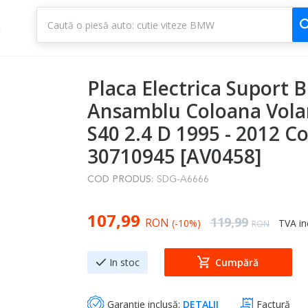
1
3
Placa Electrica Suport B
Ansamblu Coloana Vola
S40 2.4 D 1995 - 2012 C
30710945 [AV0458]
COD PRODUS:
SDG-A6666
Special Price
107,99
Regular Price
119,99
RON
(-10%)
TVA in
RON
In stoc
Cumpără
Garanție inclusă:
DETALII
Factură