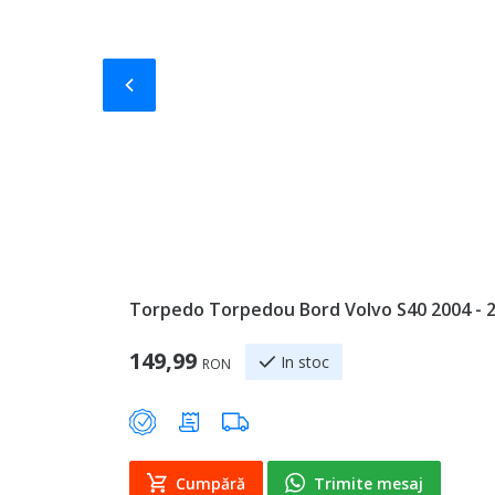
Slide-ul anterior
Torpedo Torpedou Bord Volvo S40 2004 - 2
149,99
In stoc
RON
Cumpără
Trimite mesaj