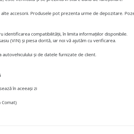
 alte accesorii. Produsele pot prezenta urme de depozitare. Pozele
dentificarea compatibilității, în limita informațiilor disponibile.
iu (VIN) și piesa dorită, iar noi vă ajutăm cu verificarea.
 autovehiculului și de datele furnizate de client.
ă
ează în aceeași zi
ta Comat)