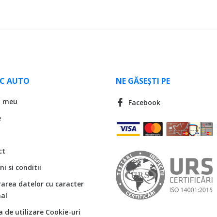
LC AUTO
NE GĂSEȘTI PE
l meu
Facebook
e
ct
i si conditii
rarea datelor cu caracter
al
ca de utilizare Cookie-uri