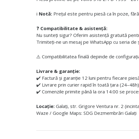
ℹ️
Notă:
Prețul este pentru piesă ca în poze, fără
❓
Compatibilitate & asistență:
Nu sunteți sigur? Oferim asistență gratuită pentru i
Trimiteți-ne un mesaj pe WhatsApp cu seria de șas
⚠️ Compatibilitatea finală depinde de configurația
Livrare & garanție:
✔️ Factură și garanție 12 luni pentru fiecare pies
✔️ Livrare prin curier rapid în toată țara (24–48h)
✔️ Comenzile primite până la ora 14:00 se proces
Locație:
Galați, str. Grigore Ventura nr. 2 (incin
Waze / Google Maps: SDG Dezmembrări Galați