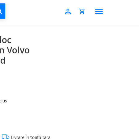
CAUTĂ
loc
n Volvo
od
clus
Livrare în toată țara