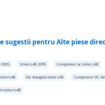
e sugestii pentru Alte piese dire
+2005
Volvo s40 2005
Compresor ac volvo s40
Volvo+s40
Far dreapta volvo s40
Compresor AC Aer
i+volvo+s40