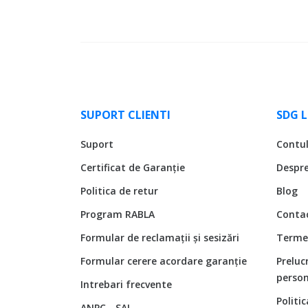
SUPORT CLIENTI
SDG 
Suport
Contu
Certificat de Garanție
Despr
Politica de retur
Blog
Program RABLA
Conta
Formular de reclamații și sesizări
Termen
Formular cerere acordare garanție
Preluc
person
Intrebari frecvente
Politi
ANPC - SAL