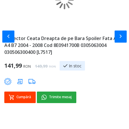
Slide-ul anterior
Slid
Proiector Ceata Dreapta de pe Bara Spoiler Fata Audi
C
A4 B7 2004 - 2008 Cod 8E0941700B 0305063004
T
030506300400 [L7517]
C
Special Price
Sp
141,99
8
Regular Price
In stoc
149,99
RON
RON
Cumpără
Trimite mesaj