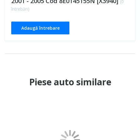
2001 - 2005 Cod 8E0145155N [X3940]
(0
întrebări)
Adaugă întrebare
Piese auto similare