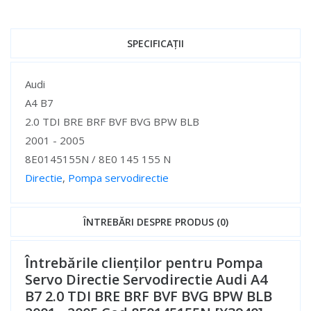
SPECIFICAȚII
Specificații
Audi
A4 B7
2.0 TDI BRE BRF BVF BVG BPW BLB
2001 - 2005
8E0145155N / 8E0 145 155 N
Directie
,
Pompa servodirectie
Specificații
ÎNTREBĂRI DESPRE PRODUS (0)
Întrebările clienților pentru Pompa
Servo Directie Servodirectie Audi A4
B7 2.0 TDI BRE BRF BVF BVG BPW BLB