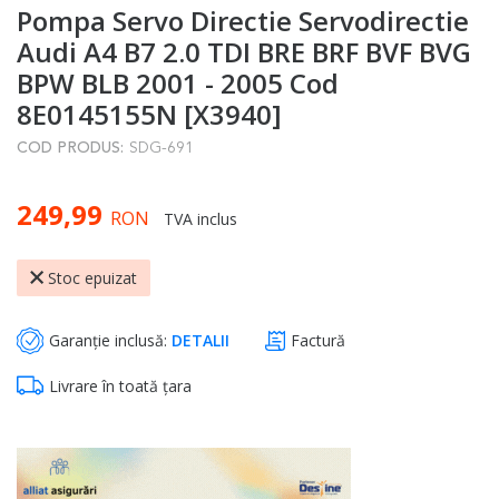
Pompa Servo Directie Servodirectie
to
the
Audi A4 B7 2.0 TDI BRE BRF BVF BVG
beginning
BPW BLB 2001 - 2005 Cod
of
8E0145155N [X3940]
the
COD PRODUS:
SDG-691
images
gallery
249,99
RON
TVA inclus
Stoc epuizat
Garanție inclusă:
DETALII
Factură
Livrare în toată țara