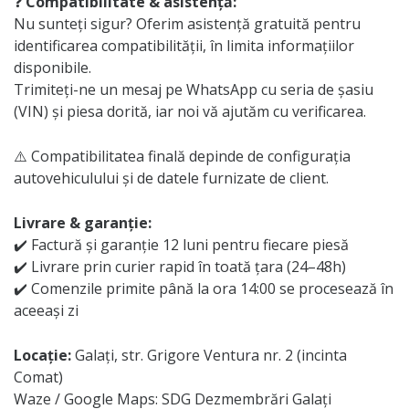
❓
Compatibilitate & asistență:
Nu sunteți sigur? Oferim asistență gratuită pentru
identificarea compatibilității, în limita informațiilor
disponibile.
Trimiteți-ne un mesaj pe WhatsApp cu seria de șasiu
(VIN) și piesa dorită, iar noi vă ajutăm cu verificarea.
⚠️ Compatibilitatea finală depinde de configurația
autovehiculului și de datele furnizate de client.
Livrare & garanție:
✔️ Factură și garanție 12 luni pentru fiecare piesă
✔️ Livrare prin curier rapid în toată țara (24–48h)
✔️ Comenzile primite până la ora 14:00 se procesează în
aceeași zi
Locație:
Galați, str. Grigore Ventura nr. 2 (incinta
Comat)
Waze / Google Maps: SDG Dezmembrări Galați