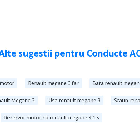
Alte sugestii pentru Conducte A
 motor
Renault megane 3 far
Bara renault megan
nault Megane 3
Usa renault megane 3
Scaun rena
Rezervor motorina renault megane 3 1.5