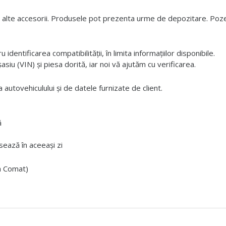
 alte accesorii. Produsele pot prezenta urme de depozitare. Pozele
dentificarea compatibilității, în limita informațiilor disponibile.
iu (VIN) și piesa dorită, iar noi vă ajutăm cu verificarea.
 autovehiculului și de datele furnizate de client.
ă
ează în aceeași zi
ta Comat)