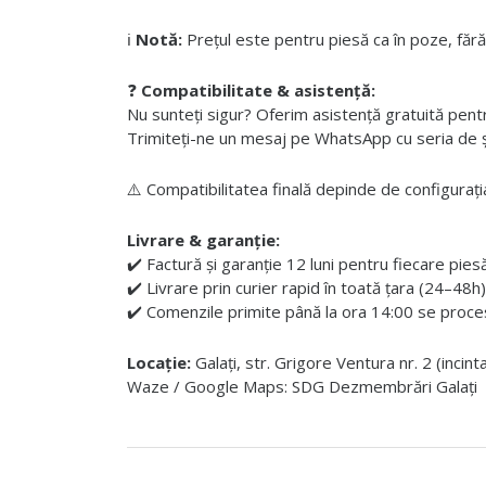
ℹ️
Notă:
Prețul este pentru piesă ca în poze, fără
❓
Compatibilitate & asistență:
Nu sunteți sigur? Oferim asistență gratuită pentru i
Trimiteți-ne un mesaj pe WhatsApp cu seria de șas
⚠️ Compatibilitatea finală depinde de configurația
Livrare & garanție:
✔️ Factură și garanție 12 luni pentru fiecare pies
✔️ Livrare prin curier rapid în toată țara (24–48h)
✔️ Comenzile primite până la ora 14:00 se proces
Locație:
Galați, str. Grigore Ventura nr. 2 (incin
Waze / Google Maps: SDG Dezmembrări Galați