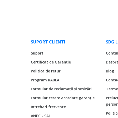
SUPORT CLIENTI
SDG 
Suport
Contu
Certificat de Garanție
Despr
Politica de retur
Blog
Program RABLA
Conta
Formular de reclamații și sesizări
Termen
Formular cerere acordare garanție
Preluc
person
Intrebari frecvente
Politi
ANPC - SAL