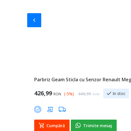
Slide-ul anterior
Parbriz Geam Sticla cu Senzor Renault Meg
Special Price
426,99
Regular Price
In stoc
(-5%)
449,99
RON
RON
Cumpără
Trimite mesaj