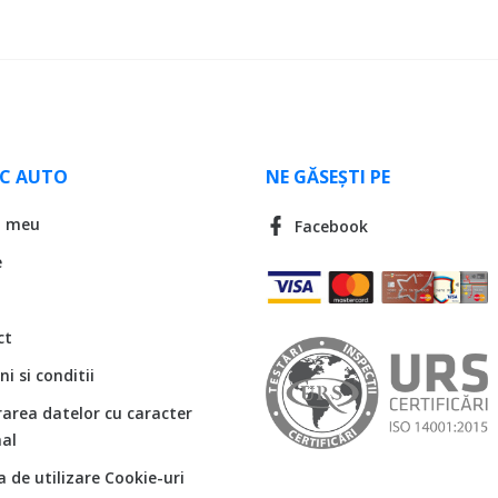
LC AUTO
NE GĂSEȘTI PE
l meu
Facebook
e
ct
i si conditii
rarea datelor cu caracter
al
ca de utilizare Cookie-uri