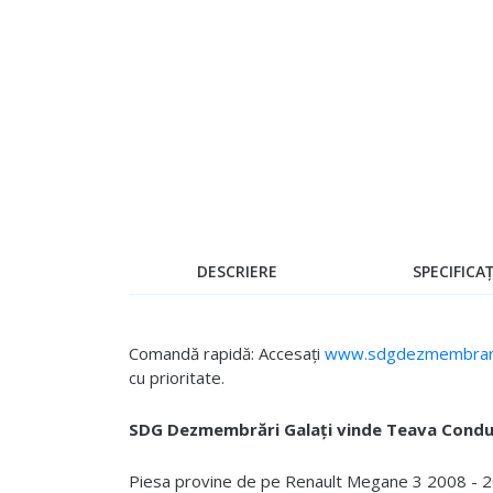
Skip
to
the
beginning
of
the
images
gallery
DESCRIERE
SPECIFICAȚ
Comandă rapidă: Accesați
www.sdgdezmembrari
cu prioritate.
SDG Dezmembrări Galați vinde Teava Condu
Piesa provine de pe Renault Megane 3 2008 - 201