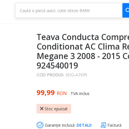
1
3
Teava Conducta Compre
Conditionat AC Clima R
Megane 3 2008 - 2015 C
924540019
COD PRODUS:
SDG-A7695
99,99
RON
TVA inclus
Stoc epuizat
Garanție inclusă:
DETALII
Factură