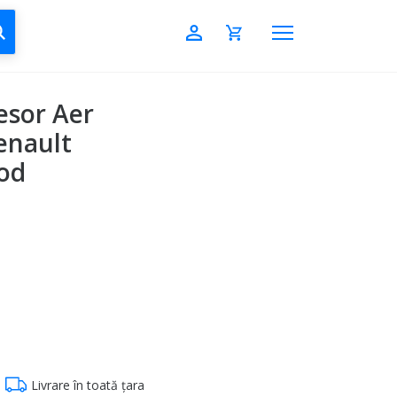
CAUTĂ
sor Aer
enault
od
Livrare în toată țara