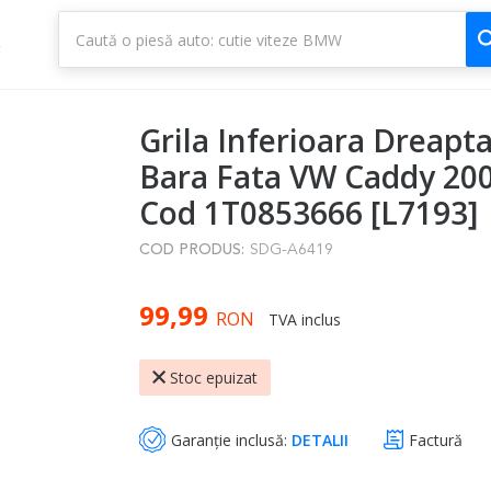
1
3
Grila Inferioara Dreapta
Bara Fata VW Caddy 200
Cod 1T0853666 [L7193]
COD PRODUS:
SDG-A6419
99,99
RON
TVA inclus
Stoc epuizat
Garanție inclusă:
DETALII
Factură