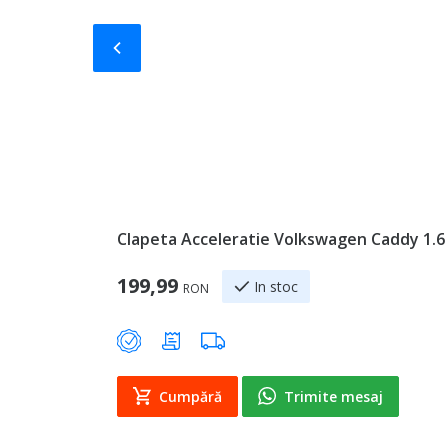
Slide-ul anterior
Clapeta Acceleratie Volkswagen Caddy 1.6
199,99
In stoc
RON
Cumpără
Trimite mesaj