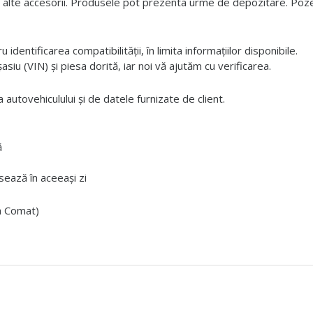
 alte accesorii. Produsele pot prezenta urme de depozitare. Pozele
dentificarea compatibilității, în limita informațiilor disponibile.
iu (VIN) și piesa dorită, iar noi vă ajutăm cu verificarea.
 autovehiculului și de datele furnizate de client.
ă
ează în aceeași zi
ta Comat)