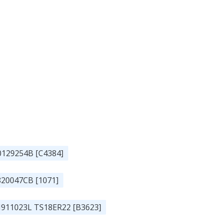
Q0129254B [C4384]
820047CB [1071]
AM911023L TS18ER22 [B3623]