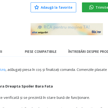
Adaugă la favorite
Trimit
II
PIESE COMPATIBILE
ÎNTREBĂRI DESPRE PROD
.ro
, adăugați piesa în coș și finalizați comanda. Comenzile plasa
ara Dreapta Spoiler Bara Fata
verificată și se prezintă în stare bună de funcționare.