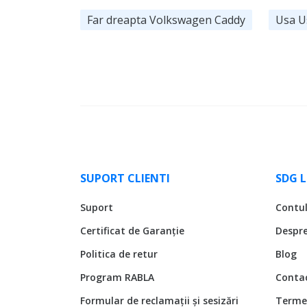
Far dreapta Volkswagen Caddy
Usa U
SUPORT CLIENTI
SDG 
Suport
Contu
Certificat de Garanție
Despr
Politica de retur
Blog
Program RABLA
Conta
Formular de reclamații și sesizări
Termen