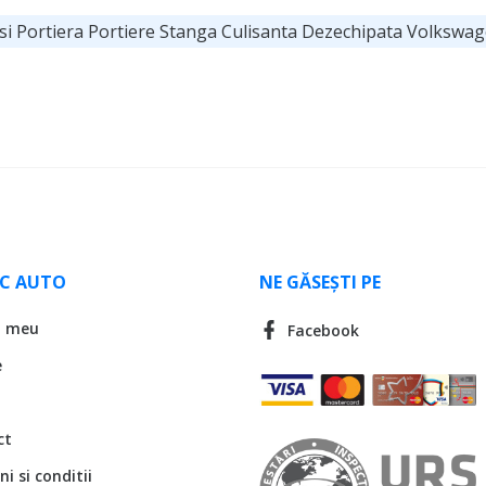
si Portiera Portiere Stanga Culisanta Dezechipata Volkswag
LC AUTO
NE GĂSEȘTI PE
l meu
Facebook
e
ct
i si conditii