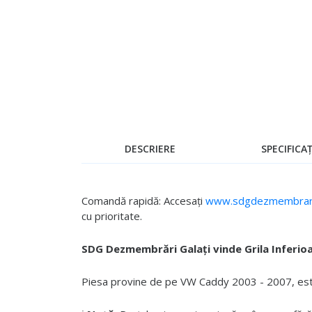
Skip
to
the
beginning
of
the
images
gallery
DESCRIERE
SPECIFICAȚ
Comandă rapidă: Accesați
www.sdgdezmembrari
cu prioritate.
SDG Dezmembrări Galați vinde Grila Inferio
Piesa provine de pe VW Caddy 2003 - 2007, este 