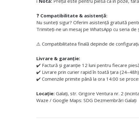
ℹ️
Notă:
Prețul este pentru piesă ca în poze, fără
❓
Compatibilitate & asistență:
Nu sunteți sigur? Oferim asistență gratuită pentru i
Trimiteți-ne un mesaj pe WhatsApp cu seria de șas
⚠️ Compatibilitatea finală depinde de configurația
Livrare & garanție:
✔️ Factură și garanție 12 luni pentru fiecare pies
✔️ Livrare prin curier rapid în toată țara (24–48h)
✔️ Comenzile primite până la ora 14:00 se proces
Locație:
Galați, str. Grigore Ventura nr. 2 (incin
Waze / Google Maps: SDG Dezmembrări Galați