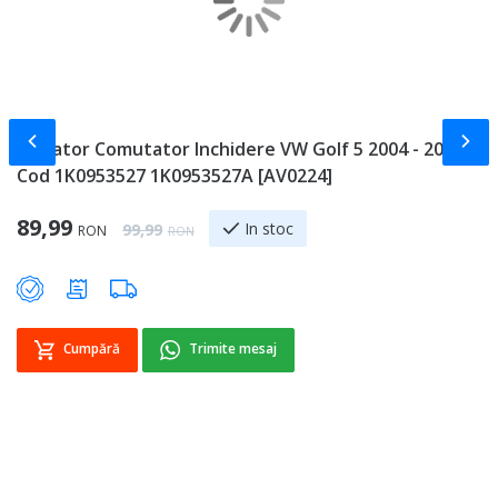
Slide-ul anterior
Slid
Blocator Comutator Inchidere VW Golf 5 2004 - 2008
S
Cod 1K0953527 1K0953527A [AV0224]
l
2
Special Price
89,99
Regular Price
In stoc
99,99
RON
RON
Sp
8
Cumpără
Trimite mesaj