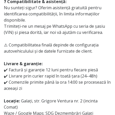
❓
Compatibilitate & asistență:
Nu sunteți sigur? Oferim asistență gratuită pentru
identificarea compatibilității, în limita informațiilor
disponibile.
Trimiteți-ne un mesaj pe WhatsApp cu seria de șasiu
(VIN) și piesa dorită, iar noi vă ajutăm cu verificarea.
⚠️ Compatibilitatea finală depinde de configurația
autovehiculului și de datele furnizate de client.
Livrare & garanție:
✔️ Factură și garanție 12 luni pentru fiecare piesă
✔️ Livrare prin curier rapid în toată țara (24–48h)
✔️ Comenzile primite până la ora 14:00 se procesează în
aceeași zi
Locație:
Galați, str. Grigore Ventura nr. 2 (incinta
Comat)
Waze / Google Maps: SDG Dezmembrări Galați