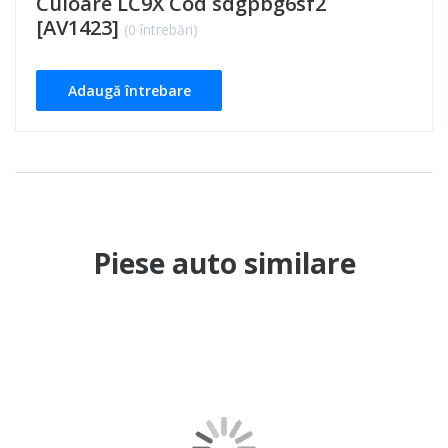
Culoare LC9X Cod sdgpbg6sf2
[AV1423]
(0 întrebări)
Adaugă întrebare
Piese auto similare