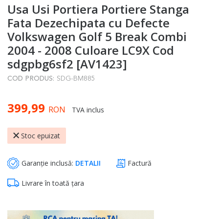
Usa Usi Portiera Portiere Stanga
to
the
Fata Dezechipata cu Defecte
beginning
Volkswagen Golf 5 Break Combi
of
2004 - 2008 Culoare LC9X Cod
the
sdgpbg6sf2 [AV1423]
images
gallery
COD PRODUS:
SDG-BM885
399,99
RON
TVA inclus
Stoc epuizat
Garanție inclusă:
DETALII
Factură
Livrare în toată țara