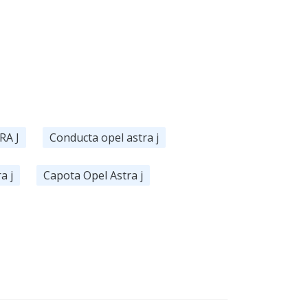
RA J
Conducta opel astra j
a j
Capota Opel Astra j