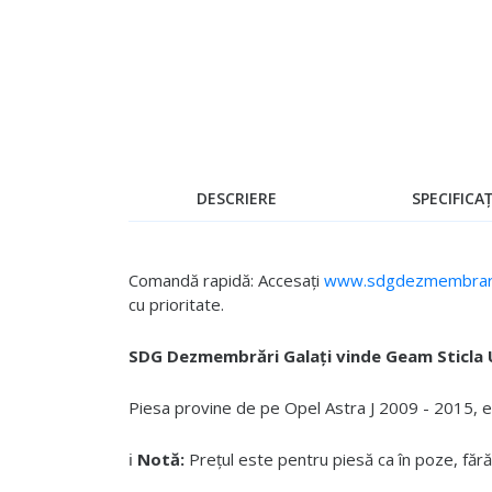
Skip
to
the
beginning
of
the
images
gallery
DESCRIERE
SPECIFICAȚ
Comandă rapidă: Accesați
www.sdgdezmembrari
cu prioritate.
SDG Dezmembrări Galați vinde Geam Sticla 
Piesa provine de pe Opel Astra J 2009 - 2015, est
ℹ️
Notă:
Prețul este pentru piesă ca în poze, fără