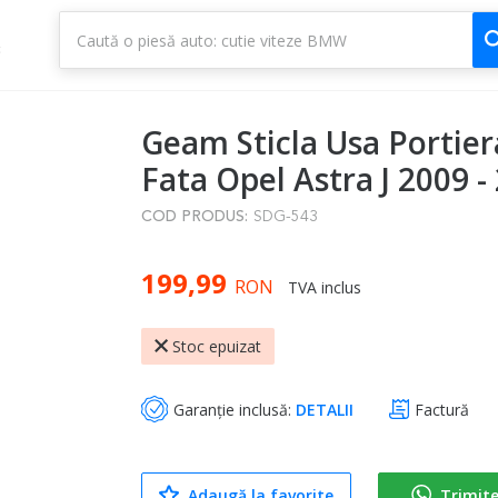
1
3
Geam Sticla Usa Portie
Fata Opel Astra J 2009 -
COD PRODUS:
SDG-543
199,99
RON
TVA inclus
Stoc epuizat
Garanție inclusă:
DETALII
Factură
Adaugă la favorite
Trimit