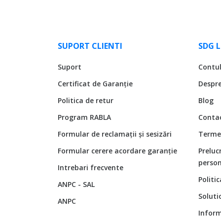
SUPORT CLIENTI
SDG 
Suport
Contu
Certificat de Garanție
Despr
Politica de retur
Blog
Program RABLA
Conta
Formular de reclamații și sesizări
Termen
Formular cerere acordare garanție
Preluc
person
Intrebari frecvente
Politi
ANPC - SAL
Soluti
ANPC
Inform