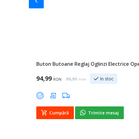
Slide-ul anterior
Buton Butoane Reglaj Oglinzi Electrice Ope
Special Price
94,99
Regular Price
In stoc
99,99
RON
RON
Cumpără
Trimite mesaj