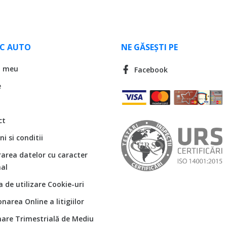
LC AUTO
NE GĂSEȘTI PE
l meu
Facebook
e
ct
i si conditii
rarea datelor cu caracter
al
ca de utilizare Cookie-uri
onarea Online a litigiilor
are Trimestrială de Mediu