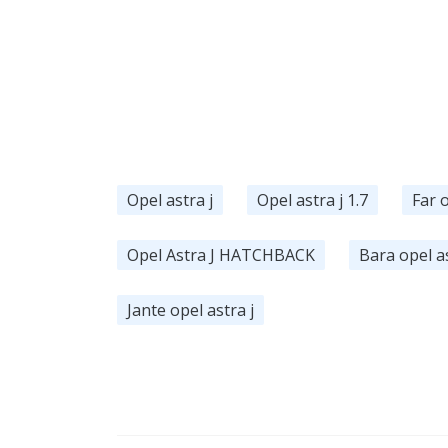
Opel astra j
Opel astra j 1.7
Far o
Opel Astra J HATCHBACK
Bara opel as
Jante opel astra j