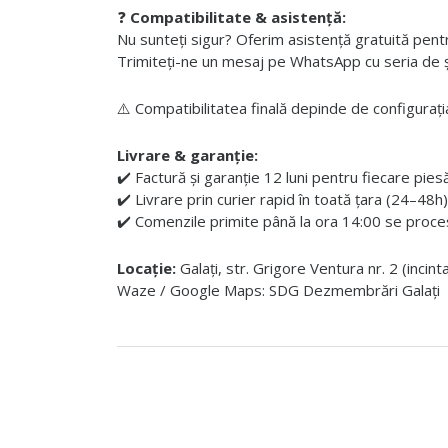
❓
Compatibilitate & asistență:
Nu sunteți sigur? Oferim asistență gratuită pentru i
Trimiteți-ne un mesaj pe WhatsApp cu seria de șas
⚠️ Compatibilitatea finală depinde de configurația
Livrare & garanție:
✔️ Factură și garanție 12 luni pentru fiecare pies
✔️ Livrare prin curier rapid în toată țara (24–48h)
✔️ Comenzile primite până la ora 14:00 se proces
Locație:
Galați, str. Grigore Ventura nr. 2 (incin
Waze / Google Maps: SDG Dezmembrări Galați