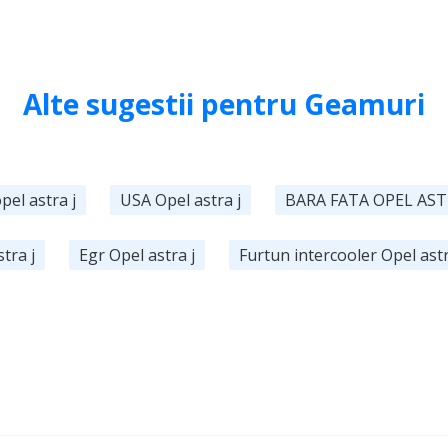
Alte sugestii pentru Geamuri
pel astra j
USA Opel astra j
BARA FATA OPEL AST
tra j
Egr Opel astra j
Furtun intercooler Opel astr