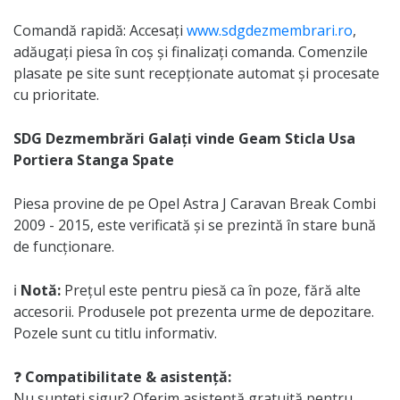
Comandă rapidă: Accesați
www.sdgdezmembrari.ro
,
adăugați piesa în coș și finalizați comanda. Comenzile
plasate pe site sunt recepționate automat și procesate
cu prioritate.
SDG Dezmembrări Galați vinde Geam Sticla Usa
Portiera Stanga Spate
Piesa provine de pe Opel Astra J Caravan Break Combi
2009 - 2015, este verificată și se prezintă în stare bună
de funcționare.
ℹ️
Notă:
Prețul este pentru piesă ca în poze, fără alte
accesorii. Produsele pot prezenta urme de depozitare.
Pozele sunt cu titlu informativ.
❓
Compatibilitate & asistență:
Nu sunteți sigur? Oferim asistență gratuită pentru