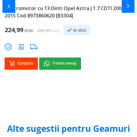
Slide-ul anterior
Slid
Electromotor cu 13 Dinti Opel Astra J 1.7 CDTI 2009 -
P
2015 Cod 8973860620 [B3304]
O
[
Special Price
224,99
Regular Price
In stoc
249,99
RON
RON
Sp
3
Cumpără
Trimite mesaj
Alte sugestii pentru Geamuri