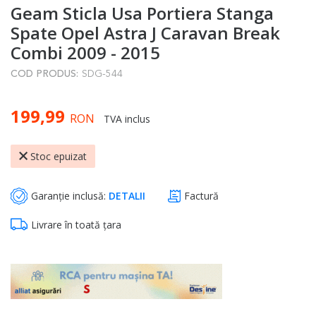
Geam Sticla Usa Portiera Stanga
to
the
Spate Opel Astra J Caravan Break
beginning
Combi 2009 - 2015
of
COD PRODUS:
SDG-544
the
images
199,99
gallery
RON
TVA inclus
Stoc epuizat
Garanție inclusă:
DETALII
Factură
Livrare în toată țara