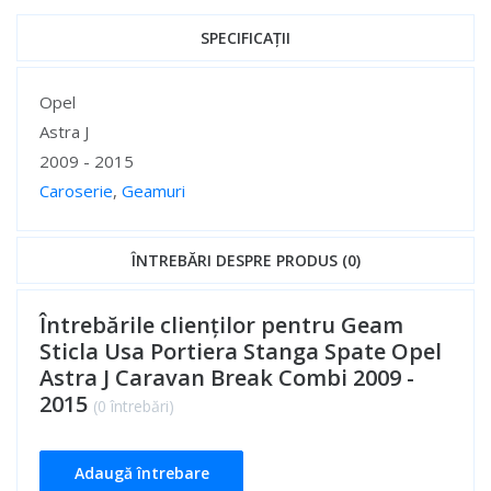
SPECIFICAȚII
Specificații
Opel
Astra J
2009 - 2015
Caroserie
,
Geamuri
Specificații
ÎNTREBĂRI DESPRE PRODUS (0)
Întrebările clienților pentru Geam
Sticla Usa Portiera Stanga Spate Opel
Astra J Caravan Break Combi 2009 -
2015
(0 întrebări)
Adaugă întrebare