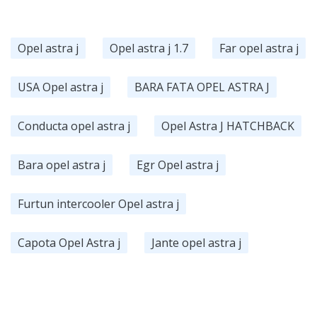
Opel astra j
Opel astra j 1.7
Far opel astra j
USA Opel astra j
BARA FATA OPEL ASTRA J
Conducta opel astra j
Opel Astra J HATCHBACK
Bara opel astra j
Egr Opel astra j
Furtun intercooler Opel astra j
Capota Opel Astra j
Jante opel astra j