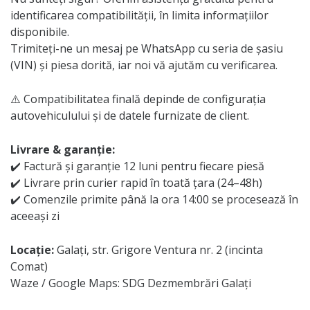
identificarea compatibilității, în limita informațiilor
disponibile.
Trimiteți-ne un mesaj pe WhatsApp cu seria de șasiu
(VIN) și piesa dorită, iar noi vă ajutăm cu verificarea.
⚠️ Compatibilitatea finală depinde de configurația
autovehiculului și de datele furnizate de client.
Livrare & garanție:
✔️ Factură și garanție 12 luni pentru fiecare piesă
✔️ Livrare prin curier rapid în toată țara (24–48h)
✔️ Comenzile primite până la ora 14:00 se procesează în
aceeași zi
Locație:
Galați, str. Grigore Ventura nr. 2 (incinta
Comat)
Waze / Google Maps: SDG Dezmembrări Galați