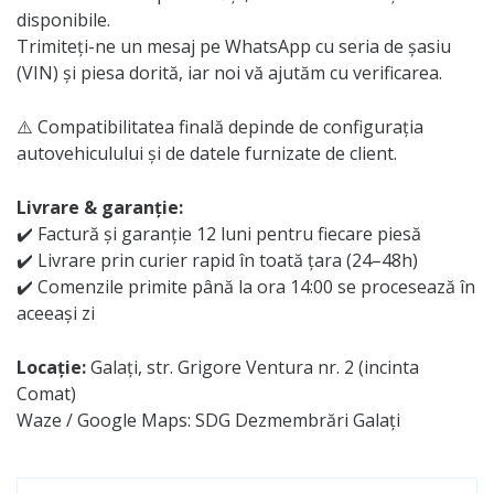
disponibile.
Trimiteți-ne un mesaj pe WhatsApp cu seria de șasiu
(VIN) și piesa dorită, iar noi vă ajutăm cu verificarea.
⚠️ Compatibilitatea finală depinde de configurația
autovehiculului și de datele furnizate de client.
Livrare & garanție:
✔️ Factură și garanție 12 luni pentru fiecare piesă
✔️ Livrare prin curier rapid în toată țara (24–48h)
✔️ Comenzile primite până la ora 14:00 se procesează în
aceeași zi
Locație:
Galați, str. Grigore Ventura nr. 2 (incinta
Comat)
Waze / Google Maps: SDG Dezmembrări Galați