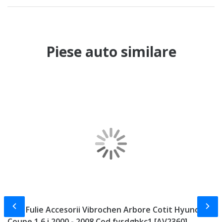
Piese auto similare
Slide-ul anterior
Slid
Rola Fulie Accesorii Vibrochen Arbore Cotit Hyundai
F
Coupe 1.6 i 2000 - 2008 Cod fvsdgbkc1 [AV2360]
1