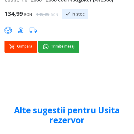
[
Special Price
134,99
Regular Price
In stoc
149,99
RON
RON
Sp
1
Cumpără
Trimite mesaj
Alte sugestii pentru Usita
rezervor