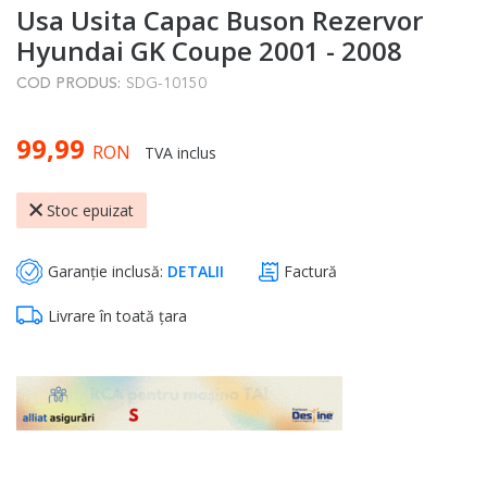
Usa Usita Capac Buson Rezervor
to
the
Hyundai GK Coupe 2001 - 2008
beginning
COD PRODUS:
SDG-10150
of
the
99,99
images
RON
TVA inclus
gallery
Stoc epuizat
Garanție inclusă:
DETALII
Factură
Livrare în toată țara