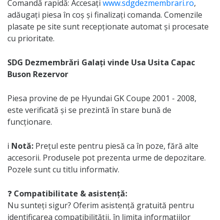
Comandă rapidă: Accesați
www.sdgdezmembrari.ro
,
adăugați piesa în coș și finalizați comanda. Comenzile
plasate pe site sunt recepționate automat și procesate
cu prioritate.
SDG Dezmembrări Galați vinde Usa Usita Capac
Buson Rezervor
Piesa provine de pe Hyundai GK Coupe 2001 - 2008,
este verificată și se prezintă în stare bună de
funcționare.
ℹ️
Notă:
Prețul este pentru piesă ca în poze, fără alte
accesorii. Produsele pot prezenta urme de depozitare.
Pozele sunt cu titlu informativ.
❓
Compatibilitate & asistență:
Nu sunteți sigur? Oferim asistență gratuită pentru
identificarea compatibilității, în limita informațiilor