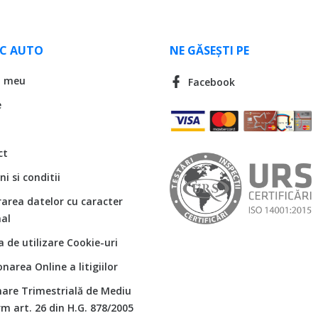
LC AUTO
NE GĂSEȘTI PE
l meu
Facebook
e
ct
i si conditii
rarea datelor cu caracter
al
ca de utilizare Cookie-uri
onarea Online a litigiilor
are Trimestrială de Mediu
m art. 26 din H.G. 878/2005