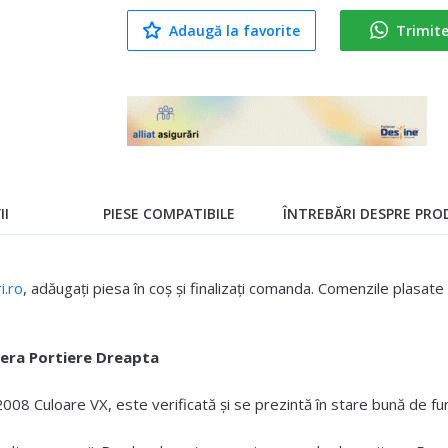
Adaugă la favorite
Trimit
II
PIESE COMPATIBILE
ÎNTREBĂRI DESPRE PROD
.ro
, adăugați piesa în coș și finalizați comanda. Comenzile plasa
iera Portiere Dreapta
8 Culoare VX, este verificată și se prezintă în stare bună de fun