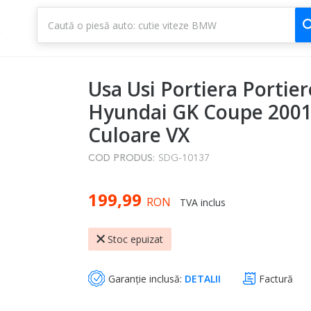
1
3
Usa Usi Portiera Portie
Hyundai GK Coupe 2001
Culoare VX
COD PRODUS:
SDG-10137
199,99
RON
TVA inclus
Stoc epuizat
Garanție inclusă:
DETALII
Factură