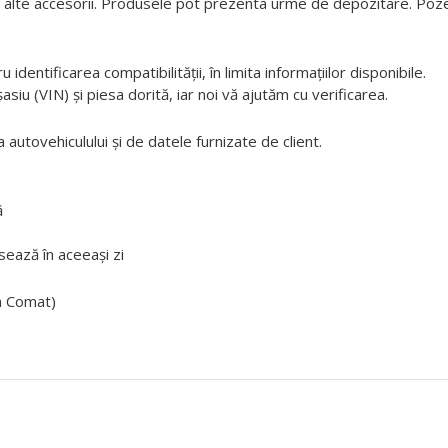
 alte accesorii. Produsele pot prezenta urme de depozitare. Pozele
dentificarea compatibilității, în limita informațiilor disponibile.
iu (VIN) și piesa dorită, iar noi vă ajutăm cu verificarea.
 autovehiculului și de datele furnizate de client.
ă
ează în aceeași zi
ta Comat)