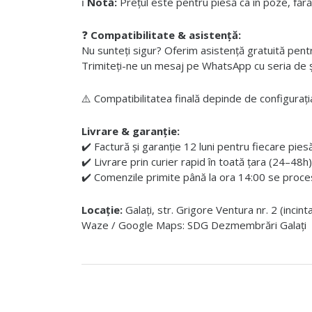
ℹ️
Notă:
Prețul este pentru piesă ca în poze, fără
❓
Compatibilitate & asistență:
Nu sunteți sigur? Oferim asistență gratuită pentru i
Trimiteți-ne un mesaj pe WhatsApp cu seria de șas
⚠️ Compatibilitatea finală depinde de configurația
Livrare & garanție:
✔️ Factură și garanție 12 luni pentru fiecare pies
✔️ Livrare prin curier rapid în toată țara (24–48h)
✔️ Comenzile primite până la ora 14:00 se proces
Locație:
Galați, str. Grigore Ventura nr. 2 (incin
Waze / Google Maps: SDG Dezmembrări Galați