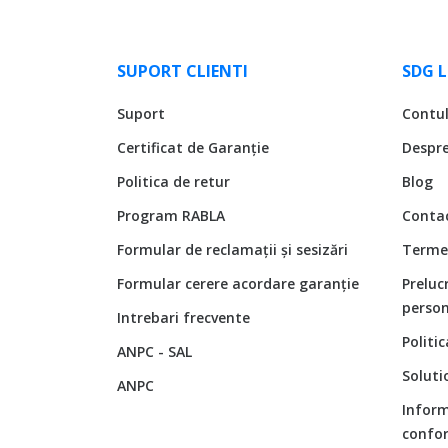
SUPORT CLIENTI
SDG 
Suport
Contu
Certificat de Garanție
Despr
Politica de retur
Blog
Program RABLA
Conta
Formular de reclamații și sesizări
Termen
Formular cerere acordare garanție
Preluc
person
Intrebari frecvente
Politi
ANPC - SAL
Soluti
ANPC
Inform
confor