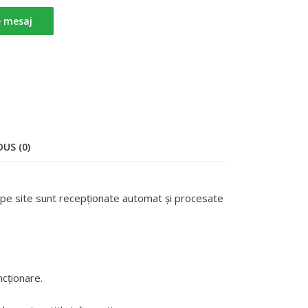
e mesaj
US (0)
te pe site sunt recepționate automat și procesate
cționare.