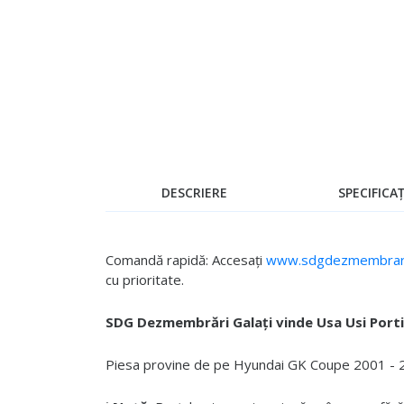
Skip
to
the
beginning
of
the
images
gallery
DESCRIERE
SPECIFICAȚ
Comandă rapidă: Accesați
www.sdgdezmembrari
cu prioritate.
SDG Dezmembrări Galați vinde Usa Usi Port
Piesa provine de pe Hyundai GK Coupe 2001 - 200