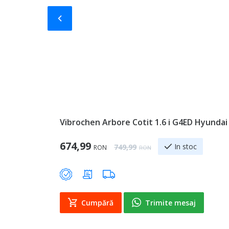
Slide-ul anterior
Vibrochen Arbore Cotit 1.6 i G4ED Hyundai
Special Price
674,99
Regular Price
In stoc
749,99
RON
RON
Cumpără
Trimite mesaj