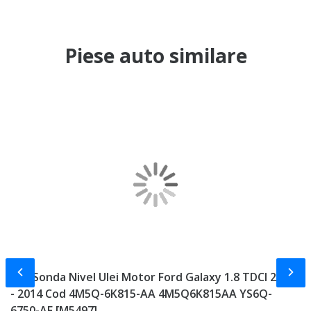
Piese auto similare
Slide-ul anterior
Slid
Joja Sonda Nivel Ulei Motor Ford Galaxy 1.8 TDCI 2006
C
- 2014 Cod 4M5Q-6K815-AA 4M5Q6K815AA YS6Q-
2
6750-AF [M5497]