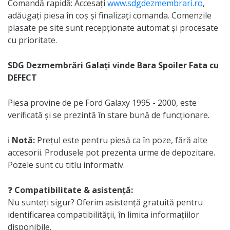
Comandă rapidă: Accesați
www.sdgdezmembrari.ro
,
adăugați piesa în coș și finalizați comanda. Comenzile
plasate pe site sunt recepționate automat și procesate
cu prioritate.
SDG Dezmembrări Galați vinde Bara Spoiler Fata cu
DEFECT
Piesa provine de pe Ford Galaxy 1995 - 2000, este
verificată și se prezintă în stare bună de funcționare.
ℹ️
Notă:
Prețul este pentru piesă ca în poze, fără alte
accesorii. Produsele pot prezenta urme de depozitare.
Pozele sunt cu titlu informativ.
❓
Compatibilitate & asistență:
Nu sunteți sigur? Oferim asistență gratuită pentru
identificarea compatibilității, în limita informațiilor
disponibile.