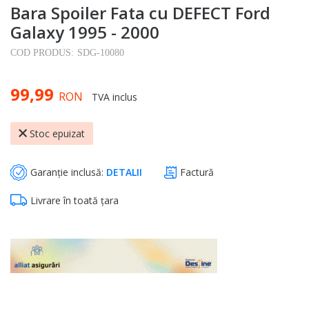
Bara Spoiler Fata cu DEFECT Ford
to
the
Galaxy 1995 - 2000
beginning
COD PRODUS:
SDG-10080
of
the
99,99
images
RON
TVA inclus
gallery
Stoc epuizat
Garanție inclusă:
DETALII
Factură
Livrare în toată țara