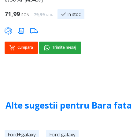
Sp
8
Special Price
71,99
Regular Price
In stoc
79,99
RON
RON
Cumpără
Trimite mesaj
Alte sugestii pentru Bara fata
Ford+galaxy
Ford galaxy