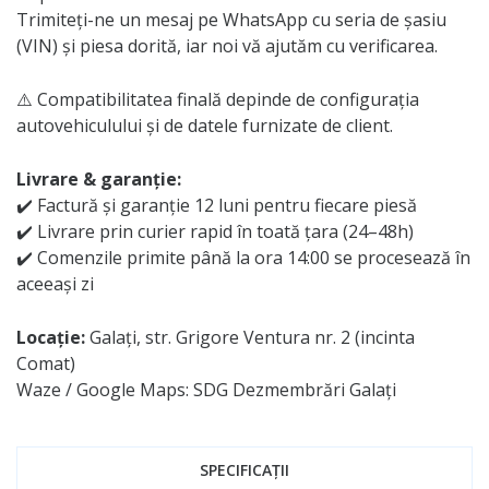
Trimiteți-ne un mesaj pe WhatsApp cu seria de șasiu
(VIN) și piesa dorită, iar noi vă ajutăm cu verificarea.
⚠️ Compatibilitatea finală depinde de configurația
autovehiculului și de datele furnizate de client.
Livrare & garanție:
✔️ Factură și garanție 12 luni pentru fiecare piesă
✔️ Livrare prin curier rapid în toată țara (24–48h)
✔️ Comenzile primite până la ora 14:00 se procesează în
aceeași zi
Locație:
Galați, str. Grigore Ventura nr. 2 (incinta
Comat)
Waze / Google Maps: SDG Dezmembrări Galați
SPECIFICAȚII