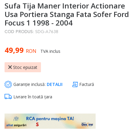
Sufa Tija Maner Interior Actionare
to
the
Usa Portiera Stanga Fata Sofer Ford
beginning
Focus 1 1998 - 2004
of
COD PRODUS:
SDG-A7638
the
images
49,99
gallery
RON
TVA inclus
Stoc epuizat
Garanție inclusă:
DETALII
Factură
Livrare în toată țara