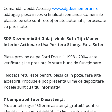
Comandă rapidă: Accesați
www.sdgdezmembrari.ro
,
adăugați piesa în coș și finalizați comanda. Comenzile
plasate pe site sunt recepționate automat și procesate
cu prioritate.
SDG Dezmembrări Galați vinde Sufa Tija Maner
Interior Actionare Usa Portiera Stanga Fata Sofer
Piesa provine de pe Ford Focus 1 1998 - 2004, este
verificată și se prezintă în stare bună de funcționare.
ℹ️
Notă:
Prețul este pentru piesă ca în poze, fără alte
accesorii. Produsele pot prezenta urme de depozitare.
Pozele sunt cu titlu informativ.
❓
Compatibilitate & asistență:
Nu sunteți sigur? Oferim asistență gratuită pentru
identificarea compatibilității, în limita informațiilor