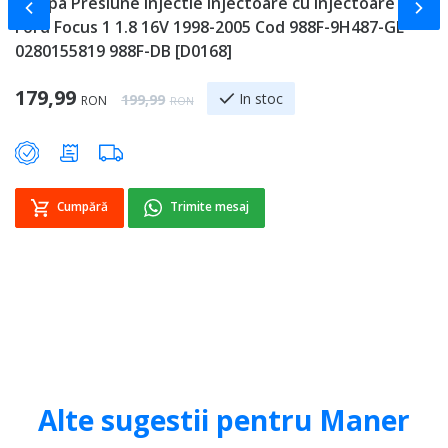
Rampa Presiune Injectie Injectoare cu Injectoare
C
Slide-ul anterior
Slid
Ford Focus 1 1.8 16V 1998-2005 Cod 988F-9H487-GE
1
0280155819 988F-DB [D0168]
1
Special Price
179,99
Regular Price
In stoc
199,99
RON
RON
Cumpără
Trimite mesaj
Alte sugestii pentru Maner