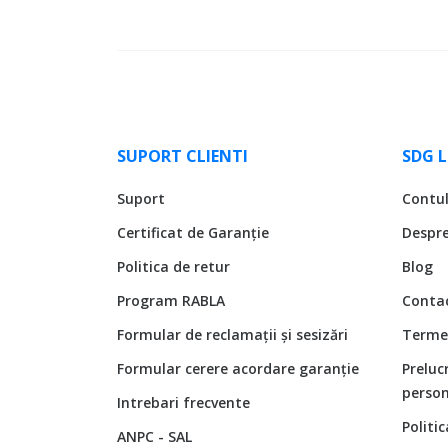
SUPORT CLIENTI
SDG 
Suport
Contu
Certificat de Garanție
Despr
Politica de retur
Blog
Program RABLA
Conta
Formular de reclamații și sesizări
Termen
Formular cerere acordare garanție
Preluc
person
Intrebari frecvente
Politi
ANPC - SAL