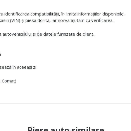
dentificarea compatibilității, în limita informațiilor disponibile.
iu (VIN) și piesa dorită, iar noi vă ajutăm cu verificarea.
 autovehiculului și de datele furnizate de client.
ă
ează în aceeași zi
ta Comat)
Piese auto similare