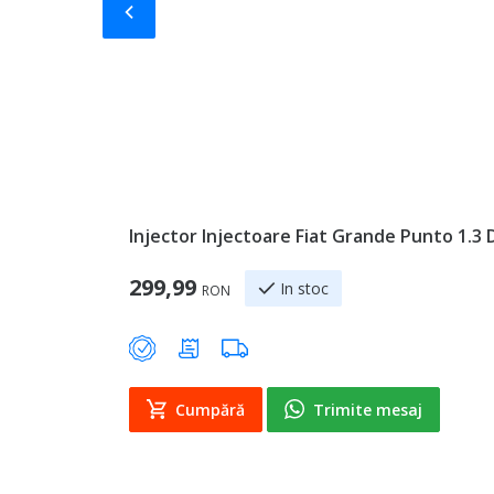
Slide-ul anterior
Injector Injectoare Fiat Grande Punto 1.3 
299,99
In stoc
RON
Cumpără
Trimite mesaj