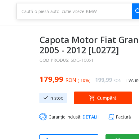
1
3
Capota Motor Fiat Gra
2005 - 2012 [L0272]
COD PRODUS:
SDG-10051
Special Price
179,99
Regular Price
199,99
RON
(-10%)
TVA in
RON
In stoc
Cumpără
Garanție inclusă:
DETALII
Factură