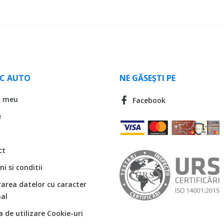
LC AUTO
NE GĂSEȘTI PE
l meu
Facebook
e
ct
i si conditii
rarea datelor cu caracter
al
ca de utilizare Cookie-uri