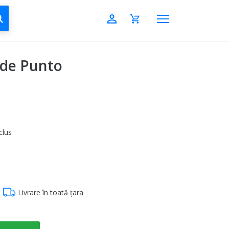
CAUTĂ
nde Punto
clus
Livrare în toată țara