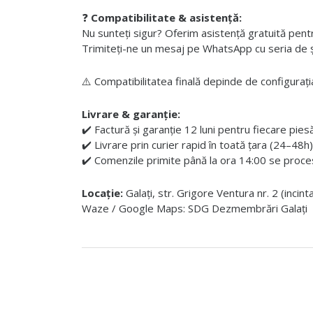
❓
Compatibilitate & asistență:
Nu sunteți sigur? Oferim asistență gratuită pentru i
Trimiteți-ne un mesaj pe WhatsApp cu seria de șas
⚠️ Compatibilitatea finală depinde de configurația
Livrare & garanție:
✔️ Factură și garanție 12 luni pentru fiecare pies
✔️ Livrare prin curier rapid în toată țara (24–48h)
✔️ Comenzile primite până la ora 14:00 se proces
Locație:
Galați, str. Grigore Ventura nr. 2 (incin
Waze / Google Maps: SDG Dezmembrări Galați