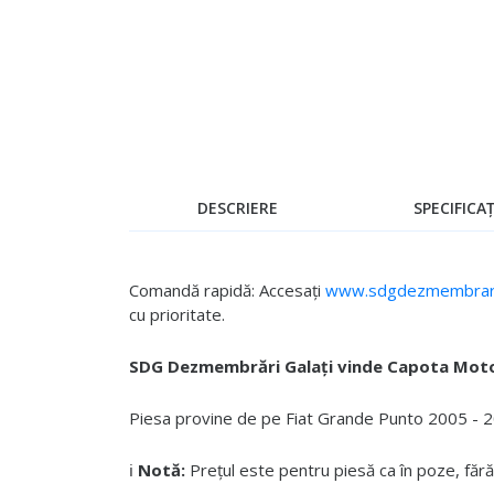
Skip
to
the
beginning
of
the
images
gallery
DESCRIERE
SPECIFICAȚ
Comandă rapidă: Accesați
www.sdgdezmembrari
cu prioritate.
SDG Dezmembrări Galați vinde Capota Mot
Piesa provine de pe Fiat Grande Punto 2005 - 201
ℹ️
Notă:
Prețul este pentru piesă ca în poze, fără