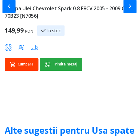
Slide-ul anterior
Slid
Pompa Ulei Chevrolet Spark 0.8 F8CV 2005 - 2009 Cod
M
70B23 [N7056]
-
Sp
149,99
8
In stoc
RON
Cumpără
Trimite mesaj
Alte sugestii pentru Usa spate