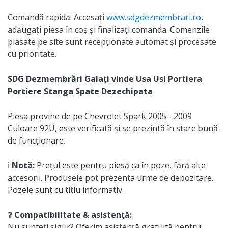
Comandă rapidă: Accesați
www.sdgdezmembrari.ro
,
adăugați piesa în coș și finalizați comanda. Comenzile
plasate pe site sunt recepționate automat și procesate
cu prioritate.
SDG Dezmembrări Galați vinde Usa Usi Portiera
Portiere Stanga Spate Dezechipata
Piesa provine de pe Chevrolet Spark 2005 - 2009
Culoare 92U, este verificată și se prezintă în stare bună
de funcționare.
ℹ️
Notă:
Prețul este pentru piesă ca în poze, fără alte
accesorii. Produsele pot prezenta urme de depozitare.
Pozele sunt cu titlu informativ.
❓
Compatibilitate & asistență:
Nu sunteți sigur? Oferim asistență gratuită pentru