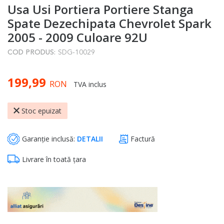
Usa Usi Portiera Portiere Stanga
to
the
Spate Dezechipata Chevrolet Spark
beginning
2005 - 2009 Culoare 92U
of
COD PRODUS:
SDG-10029
the
images
199,99
gallery
RON
TVA inclus
Stoc epuizat
Garanție inclusă:
DETALII
Factură
Livrare în toată țara