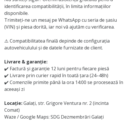
identificarea compatibilității, în limita informațiilor
disponibile.
Trimiteți-ne un mesaj pe WhatsApp cu seria de șasiu
(VIN) și piesa dorită, iar noi vă ajutăm cu verificarea.
⚠️ Compatibilitatea finală depinde de configurația
autovehiculului și de datele furnizate de client.
Livrare & garanție:
✔️ Factură și garanție 12 luni pentru fiecare piesă
✔️ Livrare prin curier rapid în toată țara (24–48h)
✔️ Comenzile primite până la ora 14:00 se procesează în
aceeași zi
Locație:
Galați, str. Grigore Ventura nr. 2 (incinta
Comat)
Waze / Google Maps: SDG Dezmembrări Galați