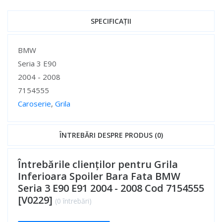
SPECIFICAȚII
Specificații
BMW
Seria 3 E90
2004 - 2008
7154555
Caroserie
,
Grila
Specificații
ÎNTREBĂRI DESPRE PRODUS (0)
Întrebările clienților pentru Grila
Inferioara Spoiler Bara Fata BMW
Seria 3 E90 E91 2004 - 2008 Cod 7154555
[V0229]
(0 întrebări)