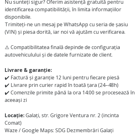
Nu sunteți sigur? Oferim asistență gratuită pentru
identificarea compatibilității, în limita informațiilor
disponibile.
Trimiteți-ne un mesaj pe WhatsApp cu seria de șasiu
(VIN) și piesa dorită, iar noi vă ajutăm cu verificarea.
⚠️ Compatibilitatea finală depinde de configurația
autovehiculului și de datele furnizate de client.
Livrare & garanție:
✔️ Factură și garanție 12 luni pentru fiecare piesă
✔️ Livrare prin curier rapid în toată țara (24–48h)
✔️ Comenzile primite până la ora 14:00 se procesează în
aceeași zi
Locație:
Galați, str. Grigore Ventura nr. 2 (incinta
Comat)
Waze / Google Maps: SDG Dezmembrări Galați