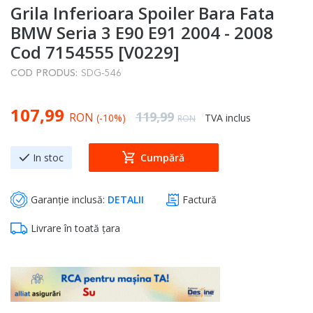
Grila Inferioara Spoiler Bara Fata
to
the
BMW Seria 3 E90 E91 2004 - 2008
beginning
Cod 7154555 [V0229]
of
COD PRODUS:
SDG-546
the
images
Special Price
107,99
gallery
Regular Price
119,99
RON
(-10%)
TVA inclus
RON
In stoc
Cumpără
Garanție inclusă:
DETALII
Factură
Livrare în toată țara