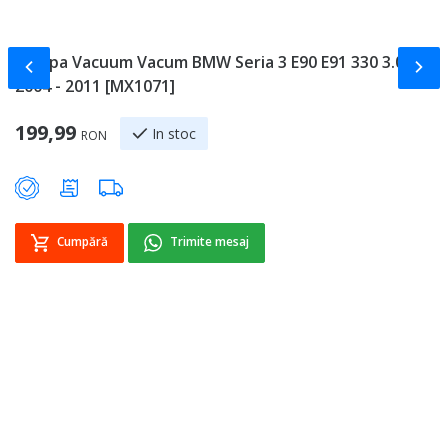
Pompa Vacuum Vacum BMW Seria 3 E90 E91 330 3.0 D
C
Slide-ul anterior
Slid
2004 - 2011 [MX1071]
B
2
199,99
[
In stoc
RON
Sp
2
Cumpără
Trimite mesaj