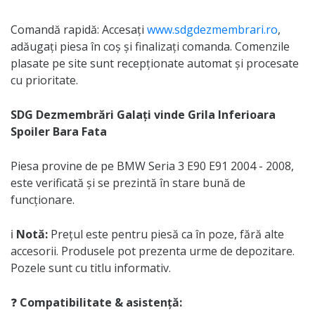
Comandă rapidă: Accesați
www.sdgdezmembrari.ro
,
adăugați piesa în coș și finalizați comanda. Comenzile
plasate pe site sunt recepționate automat și procesate
cu prioritate.
SDG Dezmembrări Galați vinde Grila Inferioara
Spoiler Bara Fata
Piesa provine de pe BMW Seria 3 E90 E91 2004 - 2008,
este verificată și se prezintă în stare bună de
funcționare.
ℹ️
Notă:
Prețul este pentru piesă ca în poze, fără alte
accesorii. Produsele pot prezenta urme de depozitare.
Pozele sunt cu titlu informativ.
❓
Compatibilitate & asistență: