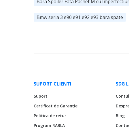
Bara Spoiler Fata Pachet M cu Imperfectiun
Bmw seria 3 e90 e91 e92 e93 bara spate
SUPORT CLIENTI
SDG 
Suport
Contu
Certificat de Garanție
Despr
Politica de retur
Blog
Program RABLA
Conta