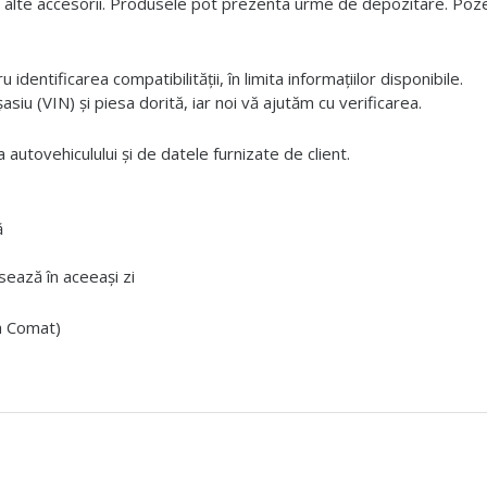
 alte accesorii. Produsele pot prezenta urme de depozitare. Pozele
dentificarea compatibilității, în limita informațiilor disponibile.
iu (VIN) și piesa dorită, iar noi vă ajutăm cu verificarea.
 autovehiculului și de datele furnizate de client.
ă
ează în aceeași zi
ta Comat)