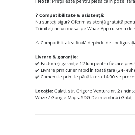
ℹ️
Notă:
Prețul este pentru piesă ca în poze, fără
❓
Compatibilitate & asistență:
Nu sunteți sigur? Oferim asistență gratuită pentru i
Trimiteți-ne un mesaj pe WhatsApp cu seria de șas
⚠️ Compatibilitatea finală depinde de configurația
Livrare & garanție:
✔️ Factură și garanție 12 luni pentru fiecare pies
✔️ Livrare prin curier rapid în toată țara (24–48h)
✔️ Comenzile primite până la ora 14:00 se proces
Locație:
Galați, str. Grigore Ventura nr. 2 (incin
Waze / Google Maps: SDG Dezmembrări Galați