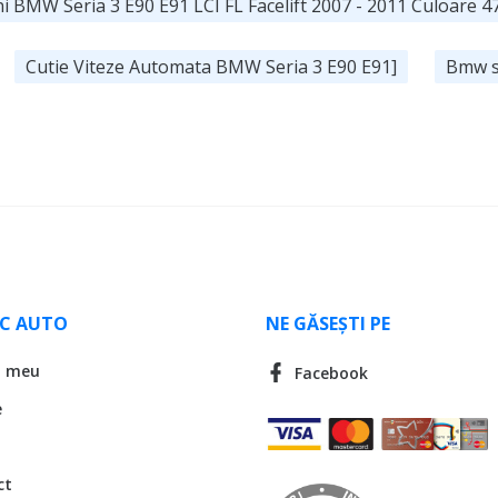
i BMW Seria 3 E90 E91 LCI FL Facelift 2007 - 2011 Culoare 4
Cutie Viteze Automata BMW Seria 3 E90 E91]
Bmw s
LC AUTO
NE GĂSEȘTI PE
l meu
Facebook
e
ct