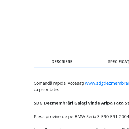
Skip
to
the
beginning
of
the
images
gallery
DESCRIERE
SPECIFICAȚ
Comandă rapidă: Accesați
www.sdgdezmembrari
cu prioritate.
SDG Dezmembrări Galați vinde Aripa Fata S
Piesa provine de pe BMW Seria 3 E90 E91 2004 - 