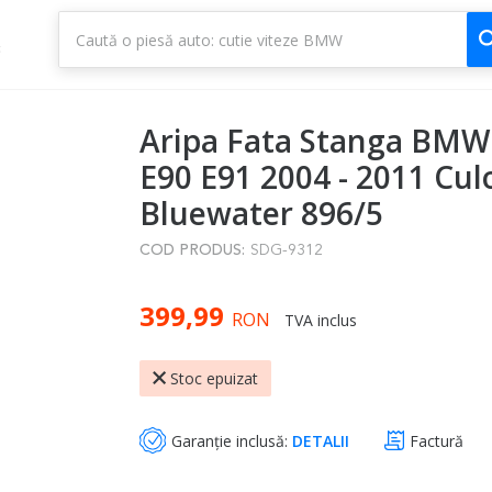
1
3
Aripa Fata Stanga BMW 
E90 E91 2004 - 2011 Cul
Bluewater 896/5
COD PRODUS:
SDG-9312
399,99
RON
TVA inclus
Stoc epuizat
Garanție inclusă:
DETALII
Factură