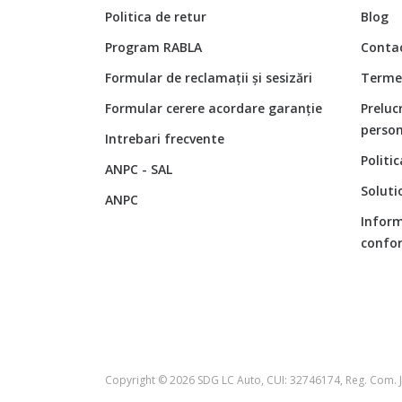
Politica de retur
Blog
Program RABLA
Conta
Formular de reclamații și sesizări
Termen
Formular cerere acordare garanție
Preluc
person
Intrebari frecvente
Politi
ANPC - SAL
Soluti
ANPC
Inform
confor
Copyright © 2026 SDG LC Auto, CUI: 32746174, Reg. Com. 