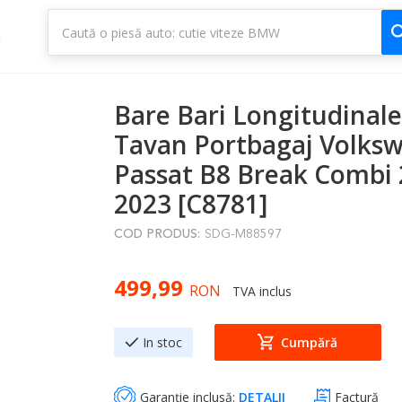
1
3
Bare Bari Longitudinale
Tavan Portbagaj Volks
Passat B8 Break Combi 
2023 [C8781]
COD PRODUS:
SDG-M88597
499,99
RON
TVA inclus
In stoc
Cumpără
Garanție inclusă:
DETALII
Factură