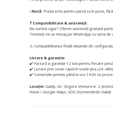
ℹ️
Notă:
Prețul este pentru piesă ca în poze, fără
❓
Compatibilitate & asistență:
Nu sunteți sigur? Oferim asistență gratuită pentru i
Trimiteți-ne un mesaj pe WhatsApp cu seria de șas
⚠️ Compatibilitatea finală depinde de configurația
Livrare & garanție:
✔️ Factură și garanție 12 luni pentru fiecare pies
✔️ Livrare prin curier rapid în toată țara (24–48h)
✔️ Comenzile primite până la ora 14:00 se proces
Locație:
Galați, str. Grigore Ventura nr. 2 (incin
Waze / Google Maps: SDG Dezmembrări Galați