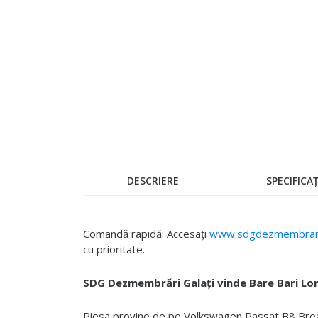
Skip
to
the
beginning
of
the
images
gallery
DESCRIERE
SPECIFICAȚ
Comandă rapidă: Accesați
www.sdgdezmembrari
cu prioritate.
SDG Dezmembrări Galați vinde Bare Bari Lo
Piesa provine de pe Volkswagen Passat B8 Break 