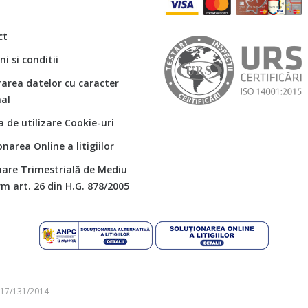
ct
i si conditii
rarea datelor cu caracter
al
ca de utilizare Cookie-uri
onarea Online a litigiilor
are Trimestrială de Mediu
m art. 26 din H.G. 878/2005
J17/131/2014