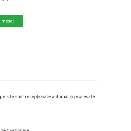
e mesaj
te pe site sunt recepționate automat și procesate
de funcționare.