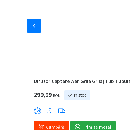
Slide-ul anterior
Difuzor Captare Aer Grila Grilaj Tub Tubu
299,99
In stoc
RON
Cumpără
Trimite mesaj