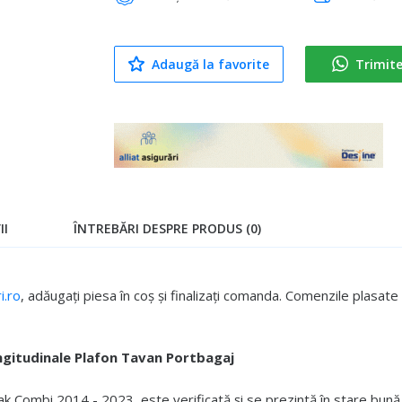
Adaugă la favorite
Trimit
II
ÎNTREBĂRI DESPRE PRODUS (0)
.ro
, adăugați piesa în coș și finalizați comanda. Comenzile plasa
ngitudinale Plafon Tavan Portbagaj
Combi 2014 - 2023, este verificată și se prezintă în stare bună 