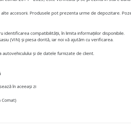
 alte accesorii. Produsele pot prezenta urme de depozitare. Pozele
dentificarea compatibilității, în limita informațiilor disponibile.
iu (VIN) și piesa dorită, iar noi vă ajutăm cu verificarea.
 autovehiculului și de datele furnizate de client.
ă
ează în aceeași zi
ta Comat)