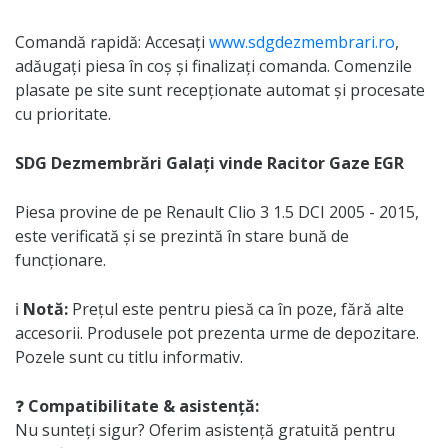
Comandă rapidă: Accesați
www.sdgdezmembrari.ro
,
adăugați piesa în coș și finalizați comanda. Comenzile
plasate pe site sunt recepționate automat și procesate
cu prioritate.
SDG Dezmembrări Galați vinde Racitor Gaze EGR
Piesa provine de pe Renault Clio 3 1.5 DCI 2005 - 2015,
este verificată și se prezintă în stare bună de
funcționare.
ℹ️
Notă:
Prețul este pentru piesă ca în poze, fără alte
accesorii. Produsele pot prezenta urme de depozitare.
Pozele sunt cu titlu informativ.
❓
Compatibilitate & asistență:
Nu sunteți sigur? Oferim asistență gratuită pentru