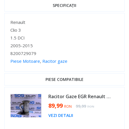
SPECIFICAȚII
Specificații
Renault
Clio 3
1.5 DCI
2005-2015
8200729079
Piese Motoare
,
Racitor gaze
Specificații
PIESE COMPATIBILE
Racitor Gaze EGR Renault Modus 1.5 DCI 2005 - 2012 Cod 8200729079 [N2215]
Special Price
89,99
Regular Price
99,99
RON
RON
VEZI DETALII