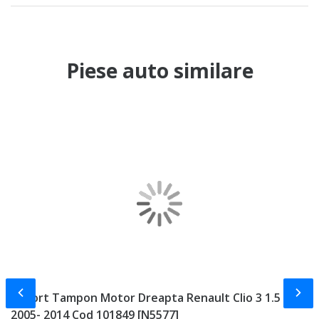
Piese auto similare
Slide-ul anterior
Slid
Suport Tampon Motor Dreapta Renault Clio 3 1.5 DCI
Di
2005- 2014 Cod 101849 [N5577]
2