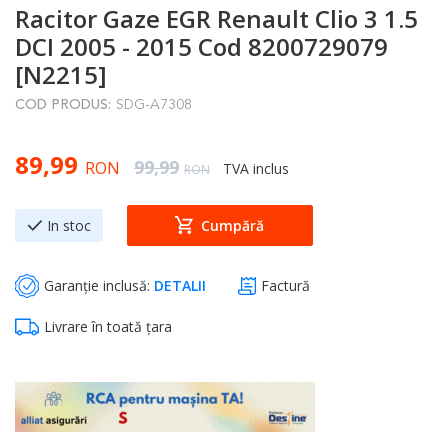
Racitor Gaze EGR Renault Clio 3 1.5
to
the
DCI 2005 - 2015 Cod 8200729079
beginning
[N2215]
of
COD PRODUS:
SDG-A7308
the
images
Special Price
89,99
gallery
Regular Price
99,99
RON
TVA inclus
RON
In stoc
Cumpără
Garanție inclusă:
DETALII
Factură
Livrare în toată țara