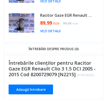
VEZI DETALII
Racitor Gaze EGR Renault Megane 3 1.5 DCI 2008 - 2016 Cod 8200729079 [N2215]
Special Price
89,99
Regular Price
99,99
RON
RON
VEZI DETALII
ÎNTREBĂRI DESPRE PRODUS (0)
Întrebările clienților pentru Racitor
Gaze EGR Renault Clio 3 1.5 DCI 2005 -
2015 Cod 8200729079 [N2215]
(0 întrebări)
Adaugă întrebare