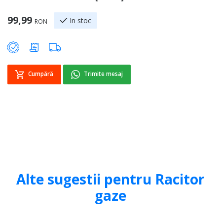
99,99
1
In stoc
RON
Cumpără
Trimite mesaj
Alte sugestii pentru Racitor
gaze