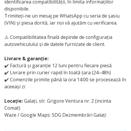
identificarea compatibilității, în limita informațiilor
disponibile.
Trimiteți-ne un mesaj pe WhatsApp cu seria de șasiu
(VIN) și piesa dorită, iar noi vă ajutăm cu verificarea.
⚠️ Compatibilitatea finală depinde de configurația
autovehiculului și de datele furnizate de client.
Livrare & garanție:
✔️ Factură și garanție 12 luni pentru fiecare piesă
✔️ Livrare prin curier rapid în toată țara (24–48h)
✔️ Comenzile primite până la ora 14:00 se procesează în
aceeași zi
Locație:
Galați, str. Grigore Ventura nr. 2 (incinta
Comat)
Waze / Google Maps: SDG Dezmembrări Galați