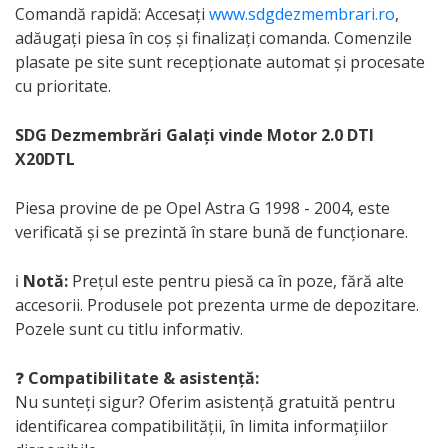
Comandă rapidă: Accesați
www.sdgdezmembrari.ro
,
adăugați piesa în coș și finalizați comanda. Comenzile
plasate pe site sunt recepționate automat și procesate
cu prioritate.
SDG Dezmembrări Galați vinde Motor 2.0 DTI
X20DTL
Piesa provine de pe Opel Astra G 1998 - 2004, este
verificată și se prezintă în stare bună de funcționare.
ℹ️
Notă:
Prețul este pentru piesă ca în poze, fără alte
accesorii. Produsele pot prezenta urme de depozitare.
Pozele sunt cu titlu informativ.
❓
Compatibilitate & asistență:
Nu sunteți sigur? Oferim asistență gratuită pentru
identificarea compatibilității, în limita informațiilor