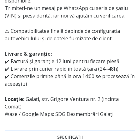
disponibile.
Trimiteți-ne un mesaj pe WhatsApp cu seria de șasiu
(VIN) și piesa dorită, iar noi vă ajutăm cu verificarea.
⚠️ Compatibilitatea finală depinde de configurația
autovehiculului și de datele furnizate de client.
Livrare & garanție:
✔️ Factură și garanție 12 luni pentru fiecare piesă
✔️ Livrare prin curier rapid în toată țara (24–48h)
✔️ Comenzile primite până la ora 14:00 se procesează în
aceeași zi
Locație:
Galați, str. Grigore Ventura nr. 2 (incinta
Comat)
Waze / Google Maps: SDG Dezmembrări Galați
SPECIFICAȚII