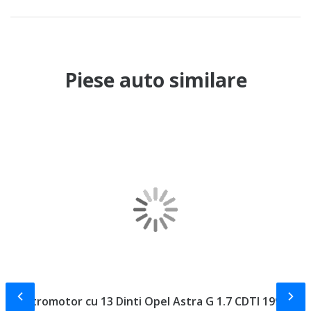
Piese auto similare
Slide-ul anterior
Slid
Electromotor cu 13 Dinti Opel Astra G 1.7 CDTI 1998 -
K