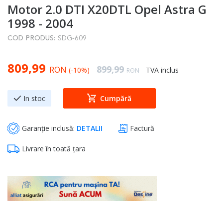
Motor 2.0 DTI X20DTL Opel Astra G
to
the
1998 - 2004
beginning
COD PRODUS:
SDG-609
of
the
Special Price
809,99
images
Regular Price
899,99
RON
(-10%)
TVA inclus
RON
gallery
In stoc
Cumpără
Garanție inclusă:
DETALII
Factură
Livrare în toată țara