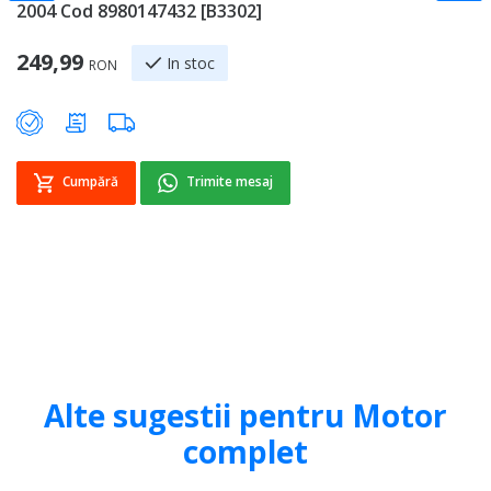
2004 Cod 8980147432 [B3302]
A
Sp
249,99
1
In stoc
RON
Cumpără
Trimite mesaj
Alte sugestii pentru Motor
complet