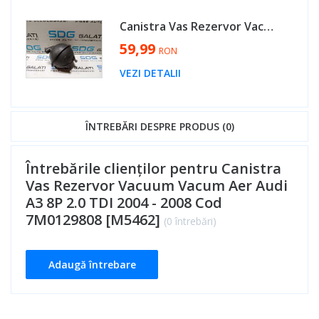
Canistra Vas Rezervor Vacuum Vacum Aer Volkswagen Passat B6 2.0 TDI 2005 - 2010 Cod 7M0129808 [M5462]
59,99
RON
VEZI DETALII
ÎNTREBĂRI DESPRE PRODUS (0)
Întrebările clienților pentru Canistra
Vas Rezervor Vacuum Vacum Aer Audi
A3 8P 2.0 TDI 2004 - 2008 Cod
7M0129808 [M5462]
(0 întrebări)
Adaugă întrebare