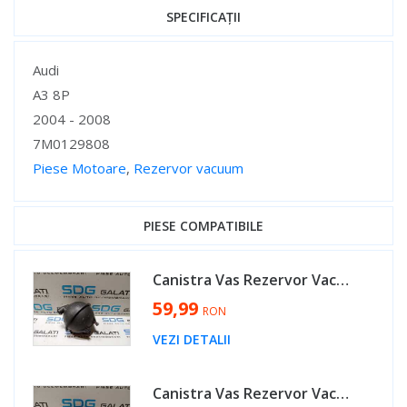
SPECIFICAȚII
Specificații
Audi
A3 8P
2004 - 2008
7M0129808
Piese Motoare
,
Rezervor vacuum
Specificații
PIESE COMPATIBILE
Canistra Vas Rezervor Vacuum Vacum Aer Seat Leon 1P 2.0 TDI 2005 - 2011 Cod 7M0129808 [M5462]
59,99
RON
VEZI DETALII
Canistra Vas Rezervor Vacuum Vacum Aer Volkswagen Golf 5 2.0 TDI 2004 - 2008 Cod 7M0129808 [M5462]