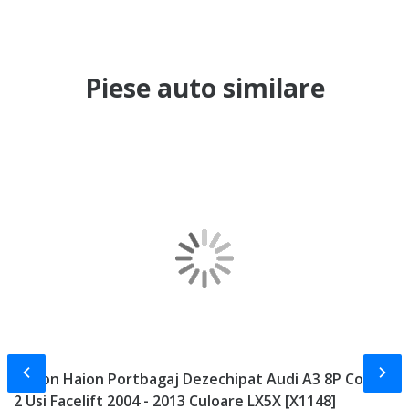
Piese auto similare
Slide-ul anterior
Slid
Hayon Haion Portbagaj Dezechipat Audi A3 8P Coupe
F
2 Usi Facelift 2004 - 2013 Culoare LX5X [X1148]
B