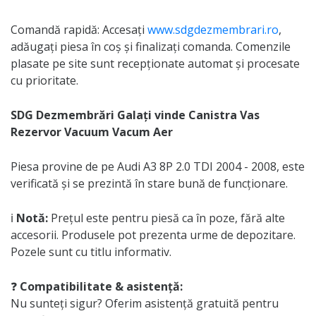
Comandă rapidă: Accesați
www.sdgdezmembrari.ro
,
adăugați piesa în coș și finalizați comanda. Comenzile
plasate pe site sunt recepționate automat și procesate
cu prioritate.
SDG Dezmembrări Galați vinde Canistra Vas
Rezervor Vacuum Vacum Aer
Piesa provine de pe Audi A3 8P 2.0 TDI 2004 - 2008, este
verificată și se prezintă în stare bună de funcționare.
ℹ️
Notă:
Prețul este pentru piesă ca în poze, fără alte
accesorii. Produsele pot prezenta urme de depozitare.
Pozele sunt cu titlu informativ.
❓
Compatibilitate & asistență:
Nu sunteți sigur? Oferim asistență gratuită pentru