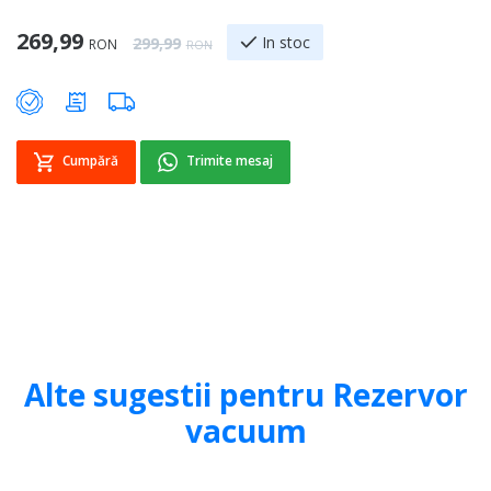
1
Special Price
269,99
Regular Price
In stoc
299,99
RON
RON
Sp
1
Cumpără
Trimite mesaj
Alte sugestii pentru Rezervor
vacuum