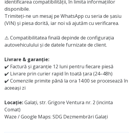
identificarea compatibilității, în limita informațiilor
disponibile.
Trimiteți-ne un mesaj pe WhatsApp cu seria de șasiu
(VIN) și piesa dorită, iar noi vă ajutăm cu verificarea.
⚠️ Compatibilitatea finală depinde de configurația
autovehiculului și de datele furnizate de client.
Livrare & garanție:
✔️ Factură și garanție 12 luni pentru fiecare piesă
✔️ Livrare prin curier rapid în toată țara (24–48h)
✔️ Comenzile primite până la ora 14:00 se procesează în
aceeași zi
Locație:
Galați, str. Grigore Ventura nr. 2 (incinta
Comat)
Waze / Google Maps: SDG Dezmembrări Galați