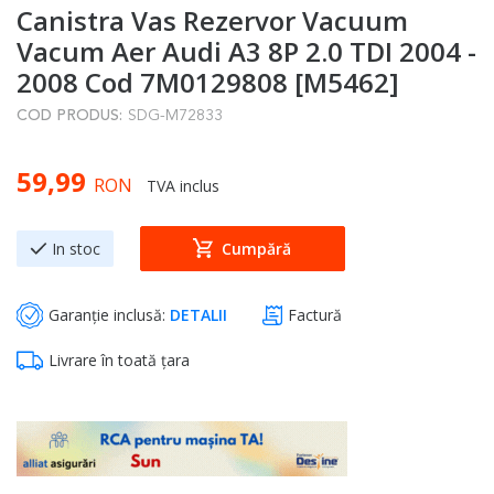
Canistra Vas Rezervor Vacuum
to
the
Vacum Aer Audi A3 8P 2.0 TDI 2004 -
beginning
2008 Cod 7M0129808 [M5462]
of
COD PRODUS:
SDG-M72833
the
images
59,99
gallery
RON
TVA inclus
In stoc
Cumpără
Garanție inclusă:
DETALII
Factură
Livrare în toată țara