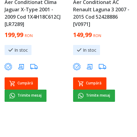
Aer Conditionat Clima
Aer Conditionat AC
Jaguar X-Type 2001 -
Renault Laguna 3 2007 -
2009 Cod 1X4H18C612CJ
2015 Cod 52428886
[LR7289]
[V0971]
199,99
149,99
RON
RON
In stoc
In stoc
Cumpără
Cumpără
Trimite mesaj
Trimite mesaj