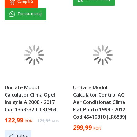
Cumpără
Trimite mesaj
Unitate Modul
Unitate Modul
Calculator Clima Opel
Calculator Control AC
Insignia A 2008 - 2017
Aer Conditionat Clima
Cod 13583320 [LR1963]
Fiat Punto 1999 - 2012
Cod 46410810 [LR6889]
Special Price
122,99
Regular Price
129,99
RON
RON
299,99
RON
In stoc