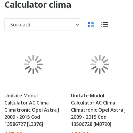
Calculator clima
SORTEAZĂ DUPĂ
Vezi ca produs
Galerie
Listă
Unitate Modul
Unitate Modul
Calculator AC Clima
Calculator AC Clima
Climatronic Opel Astra J
Climatronic Opel Astra J
2009 - 2015 Cod
2009 - 2015 Cod
13586727 [L3376]
13586728 [M8790]
Special Price
Special Price