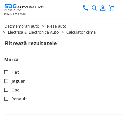
Skip
Toggle Search
PIESE AUTO
to
DEZMEMBRARI
Content
Dezmembrari auto
Piese auto
Electrica & Electronica Auto
Calculator clima
Filtrează rezultatele
Marca
Fiat
Jaguar
Opel
Renault