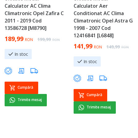
Calculator AC Clima
Calculator Aer
Climatronic Opel Zafira C
Conditionat AC Clima
2011 - 2019 Cod
Climatronic Opel Astra G
13586728 [M8790]
1998 - 2007 Cod
12416841 [L6848]
Special Price
189,99
Regular Price
199,99
RON
RON
Special Price
141,99
Regular Price
149,99
RON
RON
In stoc
In stoc
Cumpără
Cumpără
Trimite mesaj
Trimite mesaj