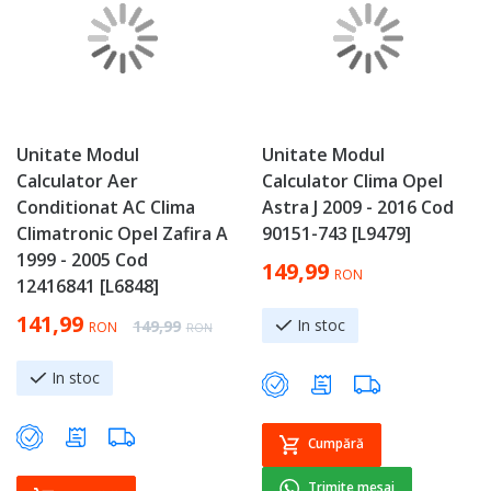
Unitate Modul
Unitate Modul
Calculator Aer
Calculator Clima Opel
Conditionat AC Clima
Astra J 2009 - 2016 Cod
Climatronic Opel Zafira A
90151-743 [L9479]
1999 - 2005 Cod
149,99
RON
12416841 [L6848]
Special Price
141,99
Regular Price
In stoc
149,99
RON
RON
In stoc
Cumpără
Trimite mesaj