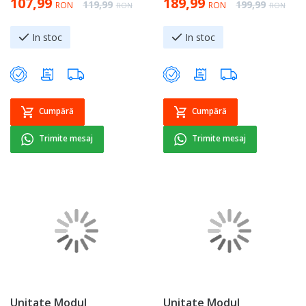
107,99
189,99
Regular Price
Regular Price
119,99
199,99
RON
RON
RON
RON
In stoc
In stoc
Cumpără
Cumpără
Trimite mesaj
Trimite mesaj
Unitate Modul
Unitate Modul