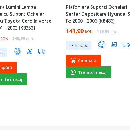
era Lumini Lampa
Plafoniera Suporti Ochelari
e cu Suport Ochelari
Sertar Depozitare Hyundai 
lu Toyota Corolla Verso
Fe 2000 - 2006 [K8486]
1 - 2003 [K8353]
Special Price
141,99
Regular Price
149,99
RON
RON
ice
Regular Price
149,99
RON
RON
In stoc
oc
Cumpără
mpără
Trimite mesaj
imite mesaj