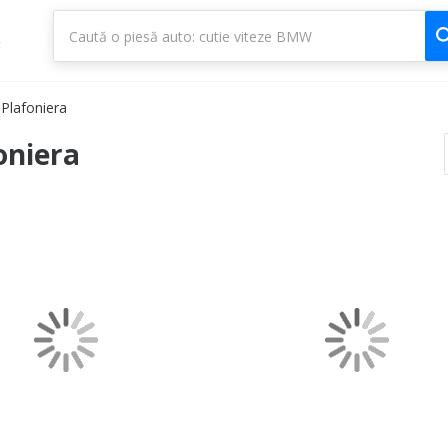
1
3
Plafoniera
oniera