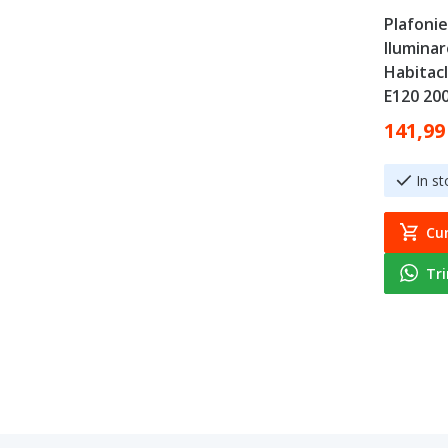
Plafoni
Iluminar
Habitac
E120 200
Special Pr
141,99
In st
Cu
Tr