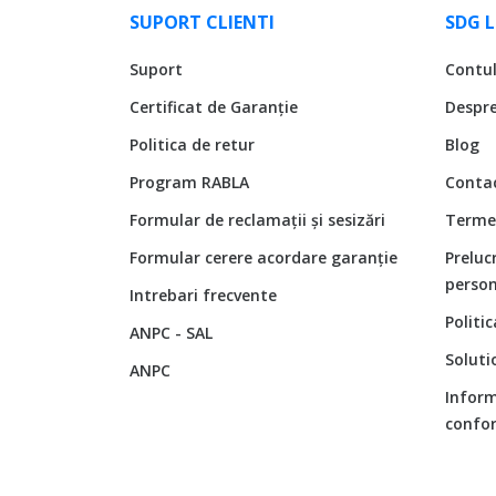
SUPORT CLIENTI
SDG 
Suport
Contu
Certificat de Garanție
Despr
Politica de retur
Blog
Program RABLA
Conta
Formular de reclamații și sesizări
Termen
Formular cerere acordare garanție
Preluc
person
Intrebari frecvente
Politi
ANPC - SAL
Soluti
ANPC
Inform
confor