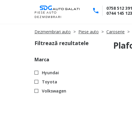
Skip
0758 512 39
to
0744 145 12
PIESE AUTO
DEZMEMBRARI
Content
Dezmembrari auto
Piese auto
Caroserie
Filtrează rezultatele
Plaf
Marca
Hyundai
Toyota
Volkswagen