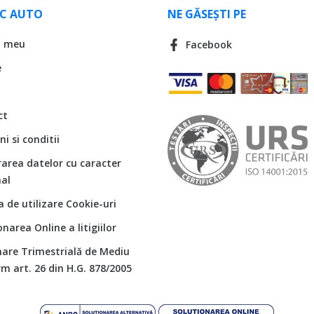
LC AUTO
NE GĂSEȘTI PE
l meu
Facebook
e
ct
i si conditii
rarea datelor cu caracter
al
ca de utilizare Cookie-uri
onarea Online a litigiilor
are Trimestrială de Mediu
m art. 26 din H.G. 878/2005