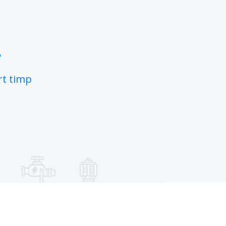
?
rt timp