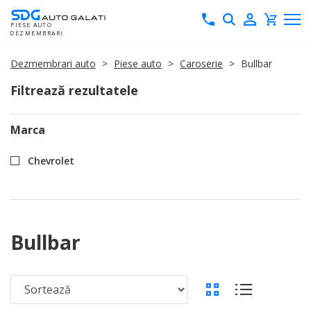
Skip
Toggle Search
PIESE AUTO
to
DEZMEMBRARI
Content
Dezmembrari auto
Piese auto
Caroserie
Bullbar
Filtrează rezultatele
Marca
Chevrolet
Bullbar
SORTEAZĂ DUPĂ
Vezi ca produs
Galerie
Listă